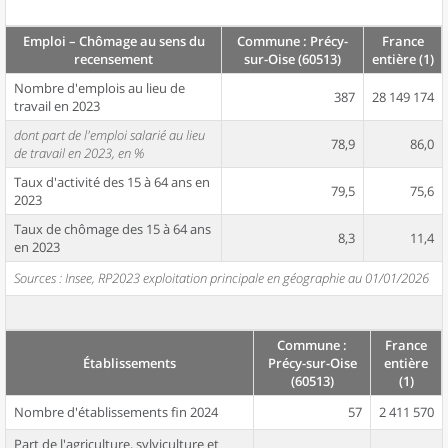
Emploi – Chômage au sens du
Commune : Précy-
France
recensement
sur-Oise (60513)
entière (1)
Nombre d'emplois au lieu de
387
28 149 174
travail en 2023
dont part de l'emploi salarié au lieu
78,9
86,0
de travail en 2023, en %
Taux d'activité des 15 à 64 ans en
79,5
75,6
2023
Taux de chômage des 15 à 64 ans
8,3
11,4
en 2023
Sources : Insee, RP2023 exploitation principale en géographie au 01/01/2026
Commune :
France
Établissements
Précy-sur-Oise
entière
(60513)
(1)
Nombre d'établissements fin 2024
57
2 411 570
Part de l'agriculture, sylviculture et