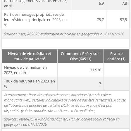
Part des logements vacants en 2023,
6,9
7,8
en %
Part des ménages propriétaires de
leur résidence principale en 2023, en
75,7
57,5
%
Source : Insee, RP2023 exploitation principale en géographie au 01/01/2026
Niveau de vie médian et
Commune : Précy-sur-
France
taux de pauvreté
Oise (60513)
entière (1)
Niveau de vie médian en
31 530
2023, en euros
Taux de pauvreté en 2023, en
7
%
Avertissement : Pour des raisons de secret statistique (s) ou de valeur
manquante (vm), certains indicateurs peuvent ne pas être renseignés. À cause
de l'absence de données de certains DOM, le niveau France n'est pas
disponible (voir les données niveau France métropolitaine).
Sources : Insee-DGFiP-Cnaf-Cnav-Ccmsa, Fichier localisé social et fiscal en
géographie au 01/01/2026