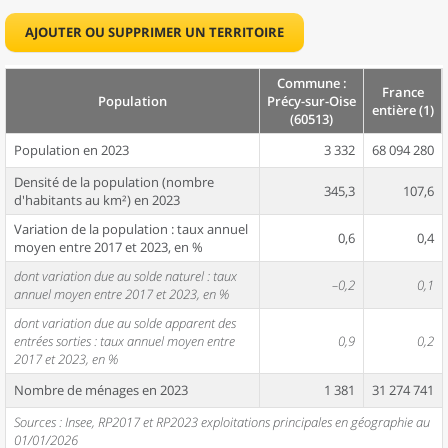
AJOUTER OU SUPPRIMER UN TERRITOIRE
Commune :
France
Population
Précy-sur-Oise
entière (1)
(60513)
Population en 2023
3 332
68 094 280
Densité de la population (nombre
345,3
107,6
d'habitants au km²) en 2023
Variation de la population : taux annuel
0,6
0,4
moyen entre 2017 et 2023, en %
dont variation due au solde naturel : taux
–0,2
0,1
annuel moyen entre 2017 et 2023, en %
dont variation due au solde apparent des
entrées sorties : taux annuel moyen entre
0,9
0,2
2017 et 2023, en %
Nombre de ménages en 2023
1 381
31 274 741
Sources : Insee, RP2017 et RP2023 exploitations principales en géographie au
01/01/2026