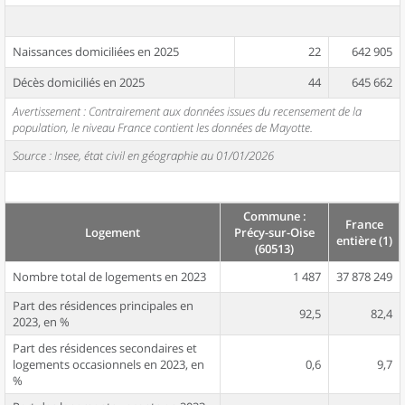
Naissances domiciliées en 2025
22
642 905
Décès domiciliés en 2025
44
645 662
Avertissement : Contrairement aux données issues du recensement de la
population, le niveau France contient les données de Mayotte.
Source : Insee, état civil en géographie au 01/01/2026
Commune :
France
Logement
Précy-sur-Oise
entière (1)
(60513)
Nombre total de logements en 2023
1 487
37 878 249
Part des résidences principales en
92,5
82,4
2023, en %
Part des résidences secondaires et
logements occasionnels en 2023, en
0,6
9,7
%