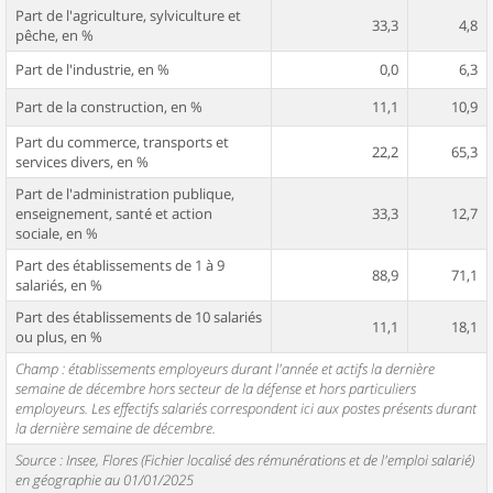
Part de l'agriculture, sylviculture et
33,3
4,8
pêche, en %
Part de l'industrie, en %
0,0
6,3
Part de la construction, en %
11,1
10,9
Part du commerce, transports et
22,2
65,3
services divers, en %
Part de l'administration publique,
enseignement, santé et action
33,3
12,7
sociale, en %
Part des établissements de 1 à 9
88,9
71,1
salariés, en %
Part des établissements de 10 salariés
11,1
18,1
ou plus, en %
Champ : établissements employeurs durant l'année et actifs la dernière
semaine de décembre hors secteur de la défense et hors particuliers
employeurs. Les effectifs salariés correspondent ici aux postes présents durant
la dernière semaine de décembre.
Source : Insee, Flores (Fichier localisé des rémunérations et de l'emploi salarié)
en géographie au 01/01/2025