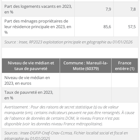
Part des logements vacants en 2023,
7,9
7,8
en %
Part des ménages propriétaires de
leur résidence principale en 2023, en
85,6
57,5
%
Source : Insee, RP2023 exploitation principale en géographie au 01/01/2026
Niveau de vie médian et
Commune : Mareuil-la-
France
taux de pauvreté
Motte (60379)
entière (1)
Niveau de vie médian en
2023, en euros
Taux de pauvreté en 2023,
en %
Avertissement : Pour des raisons de secret statistique (s) ou de valeur
manquante (vm), certains indicateurs peuvent ne pas être renseignés. À cause
de l'absence de données de certains DOM, le niveau France n'est pas
disponible (voir les données niveau France métropolitaine).
Sources : Insee-DGFiP-Cnaf-Cnav-Ccmsa, Fichier localisé social et fiscal en
géographie au 01/01/2025