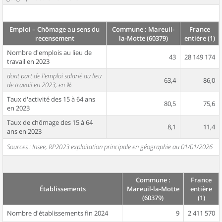
Emploi – Chômage au sens du
Commune : Mareuil-
France
recensement
la-Motte (60379)
entière (1)
Nombre d'emplois au lieu de
43
28 149 174
travail en 2023
dont part de l'emploi salarié au lieu
63,4
86,0
de travail en 2023, en %
Taux d'activité des 15 à 64 ans
80,5
75,6
en 2023
Taux de chômage des 15 à 64
8,1
11,4
ans en 2023
Sources : Insee, RP2023 exploitation principale en géographie au 01/01/2026
Commune :
France
Établissements
Mareuil-la-Motte
entière
(60379)
(1)
Nombre d'établissements fin 2024
9
2 411 570