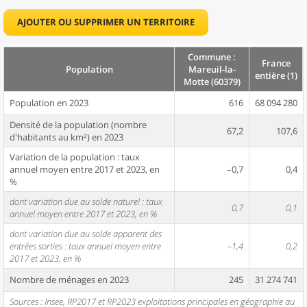
AJOUTER OU SUPPRIMER UN TERRITOIRE
Commune :
France
Population
Mareuil-la-
entière (1)
Motte (60379)
Population en 2023
616
68 094 280
Densité de la population (nombre
67,2
107,6
d'habitants au km²) en 2023
Variation de la population : taux
annuel moyen entre 2017 et 2023, en
–0,7
0,4
%
dont variation due au solde naturel : taux
0,7
0,1
annuel moyen entre 2017 et 2023, en %
dont variation due au solde apparent des
entrées sorties : taux annuel moyen entre
–1,4
0,2
2017 et 2023, en %
Nombre de ménages en 2023
245
31 274 741
Sources : Insee, RP2017 et RP2023 exploitations principales en géographie au