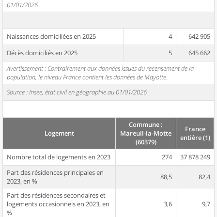
01/01/2026
Naissances domiciliées en 2025
4
642 905
Décès domiciliés en 2025
5
645 662
Avertissement : Contrairement aux données issues du recensement de la
population, le niveau France contient les données de Mayotte.
Source : Insee, état civil en géographie au 01/01/2026
Commune :
France
Logement
Mareuil-la-Motte
entière (1)
(60379)
Nombre total de logements en 2023
274
37 878 249
Part des résidences principales en
88,5
82,4
2023, en %
Part des résidences secondaires et
logements occasionnels en 2023, en
3,6
9,7
%