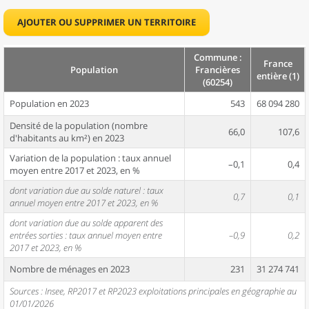
AJOUTER OU SUPPRIMER UN TERRITOIRE
Commune :
France
Population
Francières
entière (1)
(60254)
Population en 2023
543
68 094 280
Densité de la population (nombre
66,0
107,6
d'habitants au km²) en 2023
Variation de la population : taux annuel
–0,1
0,4
moyen entre 2017 et 2023, en %
dont variation due au solde naturel : taux
0,7
0,1
annuel moyen entre 2017 et 2023, en %
dont variation due au solde apparent des
entrées sorties : taux annuel moyen entre
–0,9
0,2
2017 et 2023, en %
Nombre de ménages en 2023
231
31 274 741
Sources : Insee, RP2017 et RP2023 exploitations principales en géographie au
01/01/2026