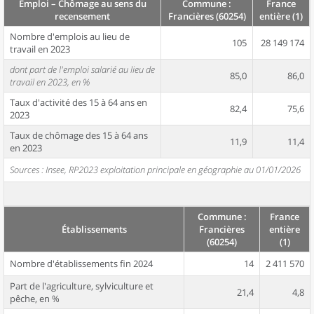
Emploi – Chômage au sens du
Commune :
France
recensement
Francières (60254)
entière (1)
Nombre d'emplois au lieu de
105
28 149 174
travail en 2023
dont part de l'emploi salarié au lieu de
85,0
86,0
travail en 2023, en %
Taux d'activité des 15 à 64 ans en
82,4
75,6
2023
Taux de chômage des 15 à 64 ans
11,9
11,4
en 2023
Sources : Insee, RP2023 exploitation principale en géographie au 01/01/2026
Commune :
France
Établissements
Francières
entière
(60254)
(1)
Nombre d'établissements fin 2024
14
2 411 570
Part de l'agriculture, sylviculture et
21,4
4,8
pêche, en %