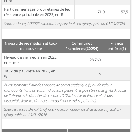
en %
Part des ménages propriétaires de leur
71,0
57,5
résidence principale en 2023, en %
Source : Insee, RP2023 exploitation principale en géographie au 01/01/2026
Niveau de vie médian et taux
Commune :
France
de pauvreté
Francières (60254)
entière (1)
Niveau de vie médian en 2023,
28 760
en euros
Taux de pauvreté en 2023, en
s
%
Avertissement : Pour des raisons de secret statistique (s) ou de valeur
manquante (vm), certains indicateurs peuvent ne pas être renseignés. À cause
de l'absence de données de certains DOM, le niveau France n'est pas
disponible (voir les données niveau France métropolitaine).
Sources : Insee-DGFiP-Cnaf-Cnav-Ccmsa, Fichier localisé social et fiscal en
géographie au 01/01/2026