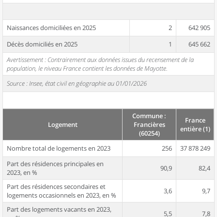
Naissances domiciliées en 2025
2
642 905
Décès domiciliés en 2025
1
645 662
Avertissement : Contrairement aux données issues du recensement de la
population, le niveau France contient les données de Mayotte.
Source : Insee, état civil en géographie au 01/01/2026
Commune :
France
Logement
Francières
entière (1)
(60254)
Nombre total de logements en 2023
256
37 878 249
Part des résidences principales en
90,9
82,4
2023, en %
Part des résidences secondaires et
3,6
9,7
logements occasionnels en 2023, en %
Part des logements vacants en 2023,
5,5
7,8