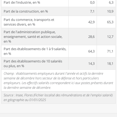
Part de l'industrie, en %
0,0
6,3
Part de la construction, en %
7,1
10,9
Part du commerce, transports et
42,9
65,3
services divers, en %
Part de l'administration publique,
enseignement, santé et action sociale,
28,6
12,7
en %
Part des établissements de 1 à 9 salariés,
64,3
71,1
en %
Part des établissements de 10 salariés
14,3
18,1
ou plus, en %
Champ : établissements employeurs durant l'année et actifs la dernière
semaine de décembre hors secteur de la défense et hors particuliers
employeurs. Les effectifs salariés correspondent ici aux postes présents durant
la dernière semaine de décembre.
Source : Insee, Flores (Fichier localisé des rémunérations et de l'emploi salarié)
en géographie au 01/01/2025