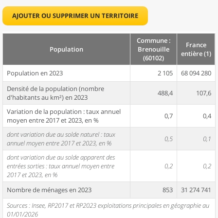
AJOUTER OU SUPPRIMER UN TERRITOIRE
Commune :
France
Population
Brenouille
entière (1)
(60102)
Population en 2023
2 105
68 094 280
Densité de la population (nombre
488,4
107,6
d'habitants au km²) en 2023
Variation de la population : taux annuel
0,7
0,4
moyen entre 2017 et 2023, en %
dont variation due au solde naturel : taux
0,5
0,1
annuel moyen entre 2017 et 2023, en %
dont variation due au solde apparent des
entrées sorties : taux annuel moyen entre
0,2
0,2
2017 et 2023, en %
Nombre de ménages en 2023
853
31 274 741
Sources : Insee, RP2017 et RP2023 exploitations principales en géographie au
01/01/2026