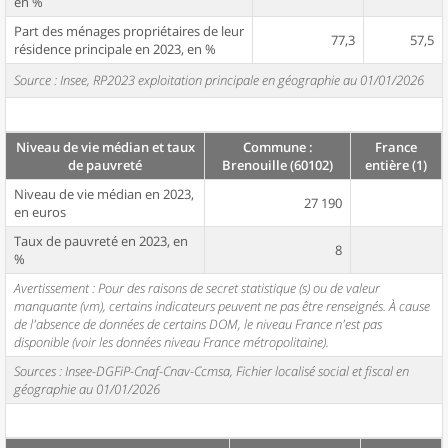
en %
Part des ménages propriétaires de leur
77,3
57,5
résidence principale en 2023, en %
Source : Insee, RP2023 exploitation principale en géographie au 01/01/2026
Niveau de vie médian et taux
Commune :
France
de pauvreté
Brenouille (60102)
entière (1)
Niveau de vie médian en 2023,
27 190
en euros
Taux de pauvreté en 2023, en
8
%
Avertissement : Pour des raisons de secret statistique (s) ou de valeur
manquante (vm), certains indicateurs peuvent ne pas être renseignés. À cause
de l'absence de données de certains DOM, le niveau France n'est pas
disponible (voir les données niveau France métropolitaine).
Sources : Insee-DGFiP-Cnaf-Cnav-Ccmsa, Fichier localisé social et fiscal en
géographie au 01/01/2026