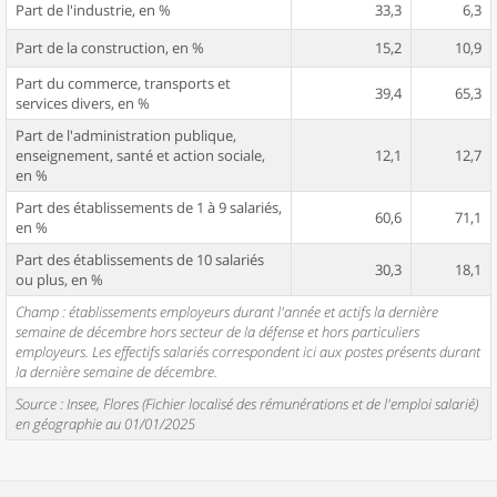
Part de l'industrie, en %
33,3
6,3
Part de la construction, en %
15,2
10,9
Part du commerce, transports et
39,4
65,3
services divers, en %
Part de l'administration publique,
enseignement, santé et action sociale,
12,1
12,7
en %
Part des établissements de 1 à 9 salariés,
60,6
71,1
en %
Part des établissements de 10 salariés
30,3
18,1
ou plus, en %
Champ : établissements employeurs durant l'année et actifs la dernière
semaine de décembre hors secteur de la défense et hors particuliers
employeurs. Les effectifs salariés correspondent ici aux postes présents durant
la dernière semaine de décembre.
Source : Insee, Flores (Fichier localisé des rémunérations et de l'emploi salarié)
en géographie au 01/01/2025