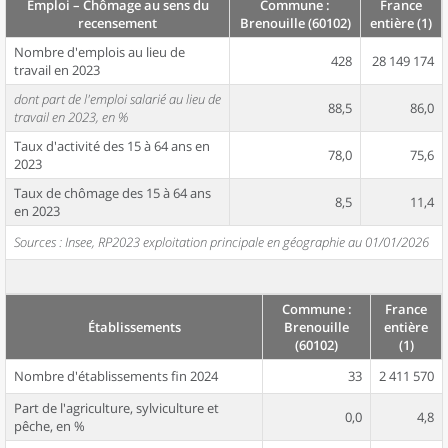
Emploi – Chômage au sens du
Commune :
France
recensement
Brenouille (60102)
entière (1)
Nombre d'emplois au lieu de
428
28 149 174
travail en 2023
dont part de l'emploi salarié au lieu de
88,5
86,0
travail en 2023, en %
Taux d'activité des 15 à 64 ans en
78,0
75,6
2023
Taux de chômage des 15 à 64 ans
8,5
11,4
en 2023
Sources : Insee, RP2023 exploitation principale en géographie au 01/01/2026
Commune :
France
Établissements
Brenouille
entière
(60102)
(1)
Nombre d'établissements fin 2024
33
2 411 570
Part de l'agriculture, sylviculture et
0,0
4,8
pêche, en %