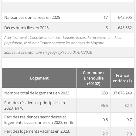
Naissances domiciliées en 2025
17
642 905
Décès domiciliés en 2025
5
645 662
Avertissement : Contrairement aux données issues du recensement de la
population, le niveau France contient les données de Mayotte.
Source : Insee, état civil en géographie au 01/01/2026
Commune :
France
Logement
Brenouille
entière (1)
(60102)
Nombre total de logements en 2023
883
37 878 249
Part des résidences principales en
96,5
82,4
2023, en %
Part des résidences secondaires et
0,8
9,7
logements occasionnels en 2023, en %
Part des logements vacants en 2023,
2,7
7,8