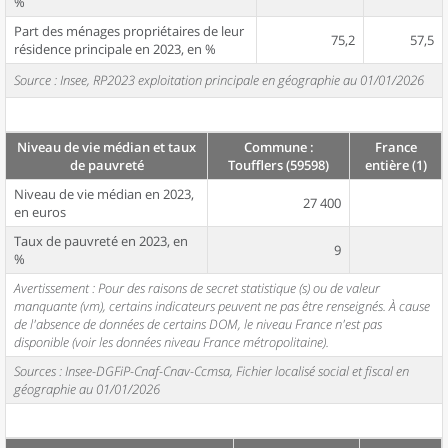
%
Part des ménages propriétaires de leur
75,2
57,5
résidence principale en 2023, en %
Source : Insee, RP2023 exploitation principale en géographie au 01/01/2026
Niveau de vie médian et taux
Commune :
France
de pauvreté
Toufflers (59598)
entière (1)
Niveau de vie médian en 2023,
27 400
en euros
Taux de pauvreté en 2023, en
9
%
Avertissement : Pour des raisons de secret statistique (s) ou de valeur
manquante (vm), certains indicateurs peuvent ne pas être renseignés. À cause
de l'absence de données de certains DOM, le niveau France n'est pas
disponible (voir les données niveau France métropolitaine).
Sources : Insee-DGFiP-Cnaf-Cnav-Ccmsa, Fichier localisé social et fiscal en
géographie au 01/01/2026