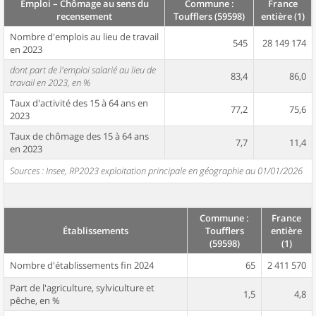
Emploi – Chômage au sens du
Commune :
France
recensement
Toufflers (59598)
entière (1)
Nombre d'emplois au lieu de travail
545
28 149 174
en 2023
dont part de l'emploi salarié au lieu de
83,4
86,0
travail en 2023, en %
Taux d'activité des 15 à 64 ans en
77,2
75,6
2023
Taux de chômage des 15 à 64 ans
7,7
11,4
en 2023
Sources : Insee, RP2023 exploitation principale en géographie au 01/01/2026
Commune :
France
Établissements
Toufflers
entière
(59598)
(1)
Nombre d'établissements fin 2024
65
2 411 570
Part de l'agriculture, sylviculture et
1,5
4,8
pêche, en %