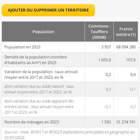
AJOUTER OU SUPPRIMER UN TERRITOIRE
Commune :
France
Population
Toufflers
entière (1)
(59598)
Population en 2023
3 957
68 094 280
Densité de la population (nombre
1 655,6
107,6
d'habitants au km²) en 2023
Variation de la population : taux annuel
0,2
0,4
moyen entre 2017 et 2023, en %
dont variation due au solde naturel : taux
0,3
0,1
annuel moyen entre 2017 et 2023, en %
dont variation due au solde apparent des
entrées sorties : taux annuel moyen entre
–0,1
0,2
2017 et 2023, en %
Nombre de ménages en 2023
1 592
31 274 741
Sources : Insee, RP2017 et RP2023 exploitations principales en géographie au
01/01/2026