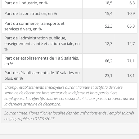
Part de l'industrie, en %
18,5
6,3
Part de la construction, en %
15,4
10,9
Part du commerce, transports et
52,3
65,3
services divers, en %
Part de l'administration publique,
enseignement, santé et action sociale, en
12,3
12,7
%
Part des établissements de 1 à 9 salariés,
66,2
71,1
en %
Part des établissements de 10 salariés ou
23,1
18,1
plus, en %
Champ : établissements employeurs durant l'année et actifs la dernière
semaine de décembre hors secteur de la défense et hors particuliers
employeurs. Les effectifs salariés correspondent ici aux postes présents durant
la dernière semaine de décembre.
Source : Insee, Flores (Fichier localisé des rémunérations et de l'emploi salarié)
en géographie au 01/01/2025