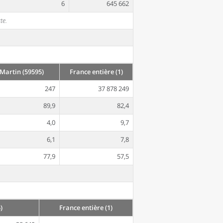
6
645 662
te.
Martin (59595)
France entière (1)
247
37 878 249
89,9
82,4
4,0
9,7
6,1
7,8
77,9
57,5
)
France entière (1)