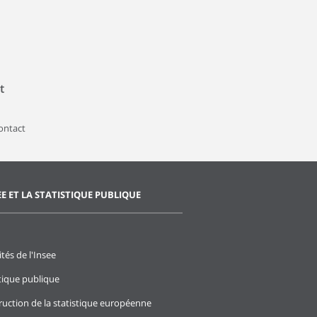
t
contact
EE ET LA STATISTIQUE PUBLIQUE
ités de l'Insee
stique publique
ruction de la statistique européenne