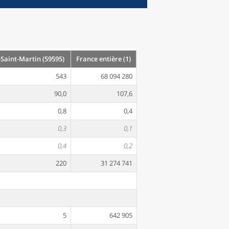
aint-Martin (59595)
France entière (1)
543
68 094 280
90,0
107,6
0,8
0,4
0,3
0,1
0,4
0,2
220
31 274 741
5
642 905