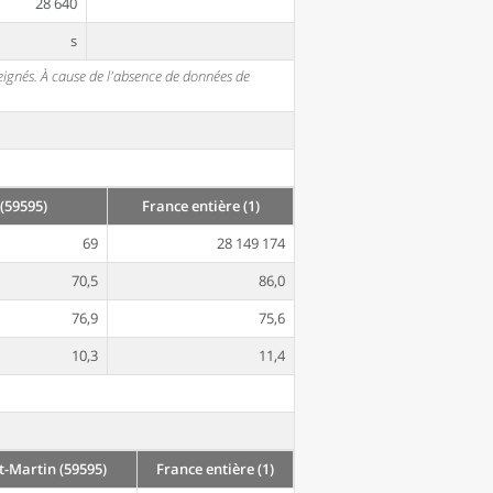
28 640
s
seignés. À cause de l'absence de données de
(59595)
France entière (1)
69
28 149 174
70,5
86,0
76,9
75,6
10,3
11,4
-Martin (59595)
France entière (1)