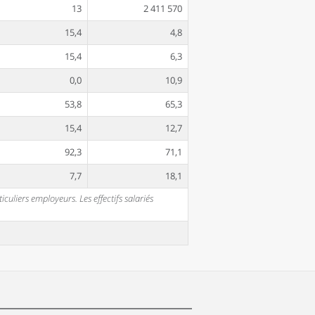
13
2 411 570
15,4
4,8
15,4
6,3
0,0
10,9
53,8
65,3
15,4
12,7
92,3
71,1
7,7
18,1
uliers employeurs. Les effectifs salariés