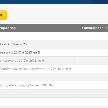
RE
Population
Commune : Thun-S
ts au km²) en 2023
yen entre 2017 et 2023, en %
uel moyen entre 2017 et 2023, en %
s sorties : taux annuel moyen entre 2017 et 2023, en %
s principales en géographie au 01/01/2026