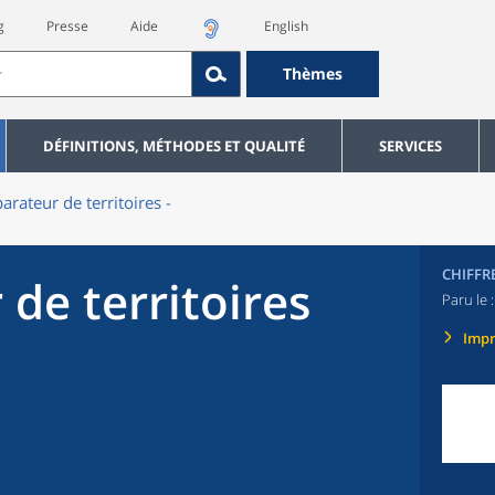
g
Presse
Aide
English
Thèmes
DÉFINITIONS, MÉTHODES ET QUALITÉ
SERVICES
rateur de territoires -
CHIFFR
de territoires
Paru le 
Imp