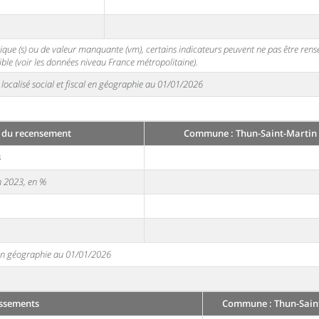
stique (s) ou de valeur manquante (vm), certains indicateurs peuvent ne pas être ren
ble (voir les données niveau France métropolitaine).
localisé social et fiscal en géographie au 01/01/2026
 du recensement
Commune : Thun-Saint-Martin 
3
en 2023, en %
e en géographie au 01/01/2026
issements
Commune : Thun-Saint