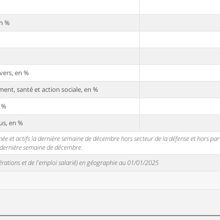
en %
vers, en %
ent, santé et action sociale, en %
n %
us, en %
 et actifs la dernière semaine de décembre hors secteur de la défense et hors partic
a dernière semaine de décembre.
unérations et de l'emploi salarié) en géographie au 01/01/2025