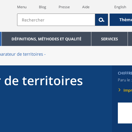
Menu
Blog
Presse
Aide
English
Thèm
DÉFINITIONS, MÉTHODES ET QUALITÉ
SERVICES
rateur de territoires -
CHIFFR
de territoires
Paru le 
Imp