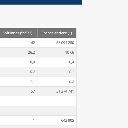
 Solrinnes (59573)
France entière (1)
142
68 094 280
26,2
107,6
0,8
0,4
–0,2
0,1
1,1
0,2
57
31 274 741
1
642 905