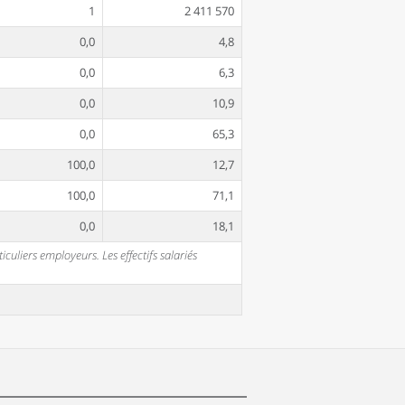
1
2 411 570
0,0
4,8
0,0
6,3
0,0
10,9
0,0
65,3
100,0
12,7
100,0
71,1
0,0
18,1
uliers employeurs. Les effectifs salariés