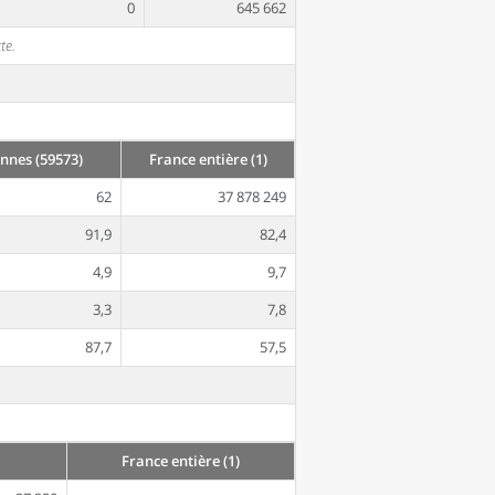
0
645 662
te.
nnes (59573)
France entière (1)
62
37 878 249
91,9
82,4
4,9
9,7
3,3
7,8
87,7
57,5
France entière (1)