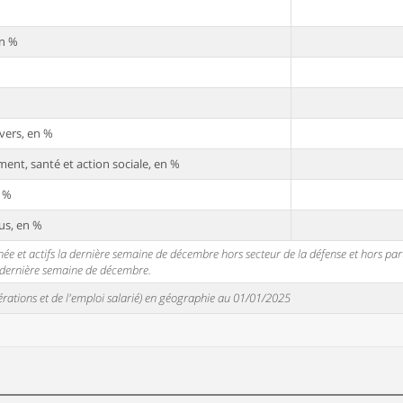
en %
vers, en %
ent, santé et action sociale, en %
n %
us, en %
 et actifs la dernière semaine de décembre hors secteur de la défense et hors partic
a dernière semaine de décembre.
unérations et de l'emploi salarié) en géographie au 01/01/2025