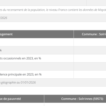
s du recensement de la population, le niveau France contient les données de Mayot
1/2026
ogement
Commune : Solri
 %
ts occasionnels en 2023, en %
dence principale en 2023, en %
 en géographie au 01/01/2026
ux de pauvreté
Commune : Solrinnes (59573)