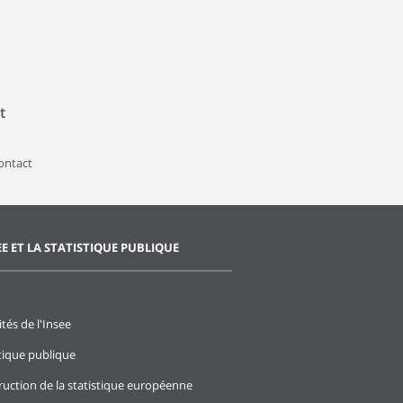
t
contact
EE ET LA STATISTIQUE PUBLIQUE
ités de l'Insee
stique publique
ruction de la statistique européenne