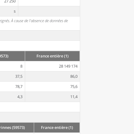
27 250
s
seignés. À cause de l'absence de données de
9573)
France entière (1)
8
28 149 174
37,5
86,0
78,7
75,6
4,3
11,4
innes (59573)
France entière (1)