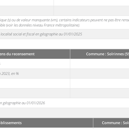
stique (s) ou de valeur manquante (vm), certains indicateurs peuvent ne pas être ren
ble (voir les données niveau France métropolitaine).
localisé social et fiscal en géographie au 01/01/2025
ens du recensement
Commune : Solrinnes (5
3
en 2023, en %
e en géographie au 01/01/2026
ablissements
Commune : Solr