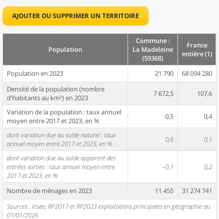
AJOUTER OU SUPPRIMER UN TERRITOIRE
Commune :
France
Population
La Madeleine
entière (1)
(59368)
Population en 2023
21 790
68 094 280
Densité de la population (nombre
7 672,5
107,6
d'habitants au km²) en 2023
Variation de la population : taux annuel
0,5
0,4
moyen entre 2017 et 2023, en %
dont variation due au solde naturel : taux
0,6
0,1
annuel moyen entre 2017 et 2023, en %
dont variation due au solde apparent des
entrées sorties : taux annuel moyen entre
–0,1
0,2
2017 et 2023, en %
Nombre de ménages en 2023
11 455
31 274 741
Sources : Insee, RP2017 et RP2023 exploitations principales en géographie au
01/01/2026