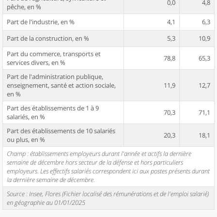
0,0
4,8
pêche, en %
Part de l'industrie, en %
4,1
6,3
Part de la construction, en %
5,3
10,9
Part du commerce, transports et
78,8
65,3
services divers, en %
Part de l'administration publique,
enseignement, santé et action sociale,
11,9
12,7
en %
Part des établissements de 1 à 9
70,3
71,1
salariés, en %
Part des établissements de 10 salariés
20,3
18,1
ou plus, en %
Champ : établissements employeurs durant l'année et actifs la dernière
semaine de décembre hors secteur de la défense et hors particuliers
employeurs. Les effectifs salariés correspondent ici aux postes présents durant
la dernière semaine de décembre.
Source : Insee, Flores (Fichier localisé des rémunérations et de l'emploi salarié)
en géographie au 01/01/2025