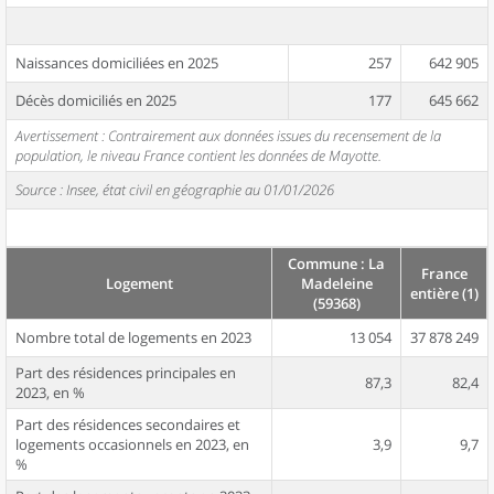
Naissances domiciliées en 2025
257
642 905
Décès domiciliés en 2025
177
645 662
Avertissement : Contrairement aux données issues du recensement de la
population, le niveau France contient les données de Mayotte.
Source : Insee, état civil en géographie au 01/01/2026
Commune : La
France
Logement
Madeleine
entière (1)
(59368)
Nombre total de logements en 2023
13 054
37 878 249
Part des résidences principales en
87,3
82,4
2023, en %
Part des résidences secondaires et
logements occasionnels en 2023, en
3,9
9,7
%