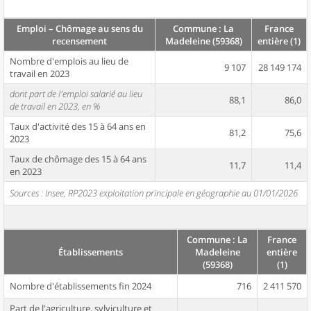
Emploi – Chômage au sens du
Commune : La
France
recensement
Madeleine (59368)
entière (1)
Nombre d'emplois au lieu de
9 107
28 149 174
travail en 2023
dont part de l'emploi salarié au lieu
88,1
86,0
de travail en 2023, en %
Taux d'activité des 15 à 64 ans en
81,2
75,6
2023
Taux de chômage des 15 à 64 ans
11,7
11,4
en 2023
Sources : Insee, RP2023 exploitation principale en géographie au 01/01/2026
Commune : La
France
Établissements
Madeleine
entière
(59368)
(1)
Nombre d'établissements fin 2024
716
2 411 570
Part de l'agriculture, sylviculture et