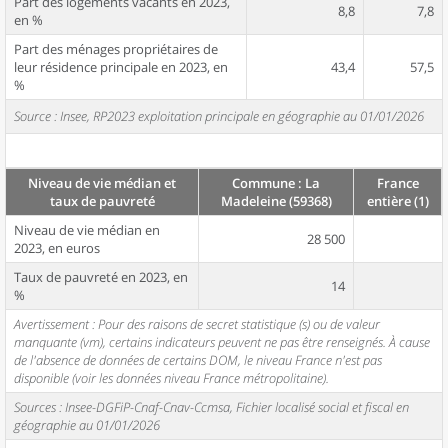
Part des logements vacants en 2023,
8,8
7,8
en %
Part des ménages propriétaires de
leur résidence principale en 2023, en
43,4
57,5
%
Source : Insee, RP2023 exploitation principale en géographie au 01/01/2026
Niveau de vie médian et
Commune : La
France
taux de pauvreté
Madeleine (59368)
entière (1)
Niveau de vie médian en
28 500
2023, en euros
Taux de pauvreté en 2023, en
14
%
Avertissement : Pour des raisons de secret statistique (s) ou de valeur
manquante (vm), certains indicateurs peuvent ne pas être renseignés. À cause
de l'absence de données de certains DOM, le niveau France n'est pas
disponible (voir les données niveau France métropolitaine).
Sources : Insee-DGFiP-Cnaf-Cnav-Ccmsa, Fichier localisé social et fiscal en
géographie au 01/01/2026