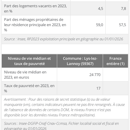
Part des logements vacants en 2023,
4,5
7,8
en %
Part des ménages propriétaires de
leur résidence principale en 2023, en
59,0
57,5
%
Source : Insee, RP2023 exploitation principale en géographie au 01/01/2026
Niveau de vie médian et
Commune : Lys-lez-
France
taux de pauvreté
Lannoy (59367)
entière (1)
Niveau de vie médian en
24 770
2023, en euros
Taux de pauvreté en 2023, en
17
%
Avertissement : Pour des raisons de secret statistique (s) ou de valeur
manquante (vm), certains indicateurs peuvent ne pas être renseignés. À cause
de l'absence de données de certains DOM, le niveau France n'est pas
disponible (voir les données niveau France métropolitaine).
Sources : Insee-DGFiP-Cnaf-Cnav-Ccmsa, Fichier localisé social et fiscal en
géographie au 01/01/2026