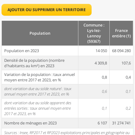
AJOUTER OU SUPPRIMER UN TERRITOIRE
Commune :
Lys-lez-
France
Population
Lannoy
entière (1)
(59367)
Population en 2023
14 050
68 094 280
Densité de la population (nombre
4 309,8
107,6
d'habitants au km²) en 2023
Variation de la population : taux annuel
0,8
0,4
moyen entre 2017 et 2023, en %
dont variation due au solde naturel : taux
0,6
0,1
annuel moyen entre 2017 et 2023, en %
dont variation due au solde apparent des
entrées sorties : taux annuel moyen entre
0,1
0,2
2017 et 2023, en %
Nombre de ménages en 2023
6 107
31 274 741
Sources : Insee, RP2017 et RP2023 exploitations principales en géographie au