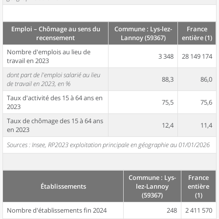
Emploi – Chômage au sens du
Commune : Lys-lez-
France
recensement
Lannoy (59367)
entière (1)
Nombre d'emplois au lieu de
3 348
28 149 174
travail en 2023
dont part de l'emploi salarié au lieu
88,3
86,0
de travail en 2023, en %
Taux d'activité des 15 à 64 ans en
75,5
75,6
2023
Taux de chômage des 15 à 64 ans
12,4
11,4
en 2023
Sources : Insee, RP2023 exploitation principale en géographie au 01/01/2026
Commune : Lys-
France
Établissements
lez-Lannoy
entière
(59367)
(1)
Nombre d'établissements fin 2024
248
2 411 570