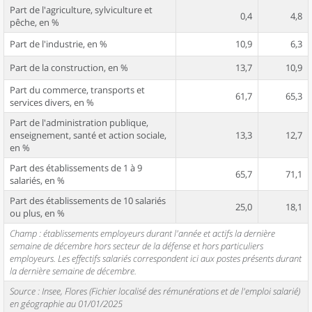
Part de l'agriculture, sylviculture et
0,4
4,8
pêche, en %
Part de l'industrie, en %
10,9
6,3
Part de la construction, en %
13,7
10,9
Part du commerce, transports et
61,7
65,3
services divers, en %
Part de l'administration publique,
enseignement, santé et action sociale,
13,3
12,7
en %
Part des établissements de 1 à 9
65,7
71,1
salariés, en %
Part des établissements de 10 salariés
25,0
18,1
ou plus, en %
Champ : établissements employeurs durant l'année et actifs la dernière
semaine de décembre hors secteur de la défense et hors particuliers
employeurs. Les effectifs salariés correspondent ici aux postes présents durant
la dernière semaine de décembre.
Source : Insee, Flores (Fichier localisé des rémunérations et de l'emploi salarié)
en géographie au 01/01/2025