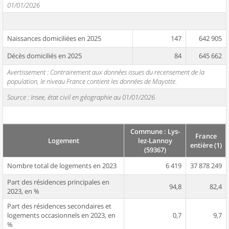
01/01/2026
Naissances domiciliées en 2025
147
642 905
Décès domiciliés en 2025
84
645 662
Avertissement : Contrairement aux données issues du recensement de la
population, le niveau France contient les données de Mayotte.
Source : Insee, état civil en géographie au 01/01/2026
Commune : Lys-
France
Logement
lez-Lannoy
entière (1)
(59367)
Nombre total de logements en 2023
6 419
37 878 249
Part des résidences principales en
94,8
82,4
2023, en %
Part des résidences secondaires et
logements occasionnels en 2023, en
0,7
9,7
%