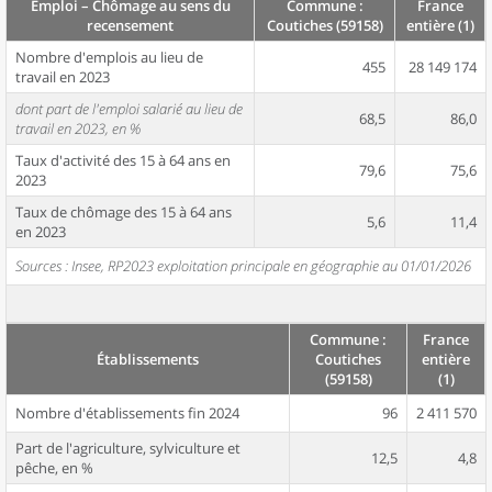
Emploi – Chômage au sens du
Commune :
France
recensement
Coutiches (59158)
entière (1)
Nombre d'emplois au lieu de
455
28 149 174
travail en 2023
dont part de l'emploi salarié au lieu de
68,5
86,0
travail en 2023, en %
Taux d'activité des 15 à 64 ans en
79,6
75,6
2023
Taux de chômage des 15 à 64 ans
5,6
11,4
en 2023
Sources : Insee, RP2023 exploitation principale en géographie au 01/01/2026
Commune :
France
Établissements
Coutiches
entière
(59158)
(1)
Nombre d'établissements fin 2024
96
2 411 570
Part de l'agriculture, sylviculture et
12,5
4,8
pêche, en %