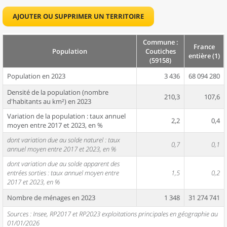
AJOUTER OU SUPPRIMER UN TERRITOIRE
Commune :
France
Population
Coutiches
entière (1)
(59158)
Population en 2023
3 436
68 094 280
Densité de la population (nombre
210,3
107,6
d'habitants au km²) en 2023
Variation de la population : taux annuel
2,2
0,4
moyen entre 2017 et 2023, en %
dont variation due au solde naturel : taux
0,7
0,1
annuel moyen entre 2017 et 2023, en %
dont variation due au solde apparent des
entrées sorties : taux annuel moyen entre
1,5
0,2
2017 et 2023, en %
Nombre de ménages en 2023
1 348
31 274 741
Sources : Insee, RP2017 et RP2023 exploitations principales en géographie au
01/01/2026