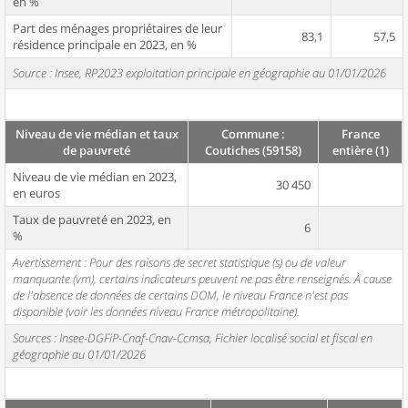
en %
Part des ménages propriétaires de leur
83,1
57,5
résidence principale en 2023, en %
Source : Insee, RP2023 exploitation principale en géographie au 01/01/2026
Niveau de vie médian et taux
Commune :
France
de pauvreté
Coutiches (59158)
entière (1)
Niveau de vie médian en 2023,
30 450
en euros
Taux de pauvreté en 2023, en
6
%
Avertissement : Pour des raisons de secret statistique (s) ou de valeur
manquante (vm), certains indicateurs peuvent ne pas être renseignés. À cause
de l'absence de données de certains DOM, le niveau France n'est pas
disponible (voir les données niveau France métropolitaine).
Sources : Insee-DGFiP-Cnaf-Cnav-Ccmsa, Fichier localisé social et fiscal en
géographie au 01/01/2026