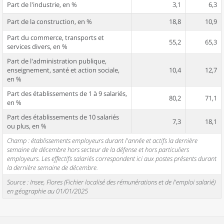
Part de l'industrie, en %
3,1
6,3
Part de la construction, en %
18,8
10,9
Part du commerce, transports et
55,2
65,3
services divers, en %
Part de l'administration publique,
enseignement, santé et action sociale,
10,4
12,7
en %
Part des établissements de 1 à 9 salariés,
80,2
71,1
en %
Part des établissements de 10 salariés
7,3
18,1
ou plus, en %
Champ : établissements employeurs durant l'année et actifs la dernière
semaine de décembre hors secteur de la défense et hors particuliers
employeurs. Les effectifs salariés correspondent ici aux postes présents durant
la dernière semaine de décembre.
Source : Insee, Flores (Fichier localisé des rémunérations et de l'emploi salarié)
en géographie au 01/01/2025