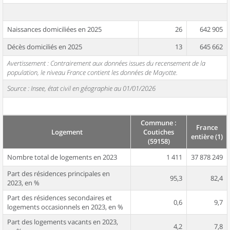
Naissances domiciliées en 2025
26
642 905
Décès domiciliés en 2025
13
645 662
Avertissement : Contrairement aux données issues du recensement de la
population, le niveau France contient les données de Mayotte.
Source : Insee, état civil en géographie au 01/01/2026
Commune :
France
Logement
Coutiches
entière (1)
(59158)
Nombre total de logements en 2023
1 411
37 878 249
Part des résidences principales en
95,3
82,4
2023, en %
Part des résidences secondaires et
0,6
9,7
logements occasionnels en 2023, en %
Part des logements vacants en 2023,
4,2
7,8