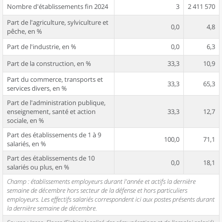
Nombre d'établissements fin 2024
3
2 411 570
Part de l'agriculture, sylviculture et
0,0
4,8
pêche, en %
Part de l'industrie, en %
0,0
6,3
Part de la construction, en %
33,3
10,9
Part du commerce, transports et
33,3
65,3
services divers, en %
Part de l'administration publique,
enseignement, santé et action
33,3
12,7
sociale, en %
Part des établissements de 1 à 9
100,0
71,1
salariés, en %
Part des établissements de 10
0,0
18,1
salariés ou plus, en %
Champ : établissements employeurs durant l'année et actifs la dernière
semaine de décembre hors secteur de la défense et hors particuliers
employeurs. Les effectifs salariés correspondent ici aux postes présents durant
la dernière semaine de décembre.