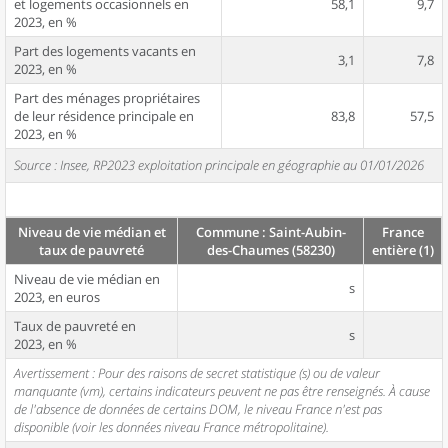
et logements occasionnels en
58,1
9,7
2023, en %
Part des logements vacants en
3,1
7,8
2023, en %
Part des ménages propriétaires
de leur résidence principale en
83,8
57,5
2023, en %
Source : Insee, RP2023 exploitation principale en géographie au 01/01/2026
Niveau de vie médian et
Commune : Saint-Aubin-
France
taux de pauvreté
des-Chaumes (58230)
entière (1)
Niveau de vie médian en
s
2023, en euros
Taux de pauvreté en
s
2023, en %
Avertissement : Pour des raisons de secret statistique (s) ou de valeur
manquante (vm), certains indicateurs peuvent ne pas être renseignés. À cause
de l'absence de données de certains DOM, le niveau France n'est pas
disponible (voir les données niveau France métropolitaine).