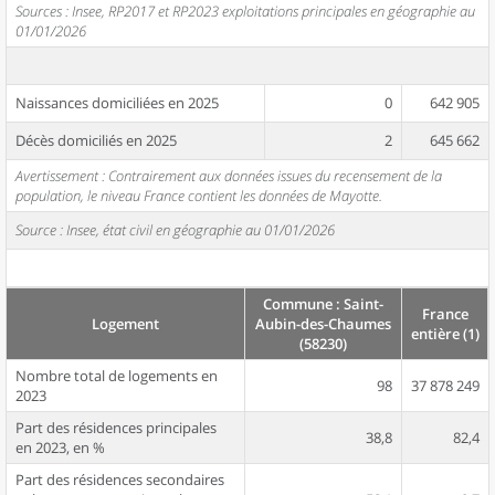
Sources : Insee, RP2017 et RP2023 exploitations principales en géographie au
01/01/2026
Naissances domiciliées en 2025
0
642 905
Décès domiciliés en 2025
2
645 662
Avertissement : Contrairement aux données issues du recensement de la
population, le niveau France contient les données de Mayotte.
Source : Insee, état civil en géographie au 01/01/2026
Commune : Saint-
France
Logement
Aubin-des-Chaumes
entière (1)
(58230)
Nombre total de logements en
98
37 878 249
2023
Part des résidences principales
38,8
82,4
en 2023, en %
Part des résidences secondaires