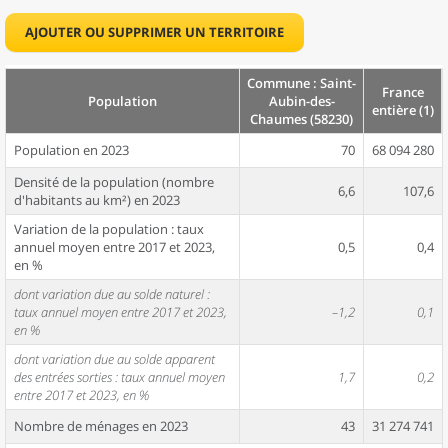
AJOUTER OU SUPPRIMER UN TERRITOIRE
Commune : Saint-
France
Population
Aubin-des-
entière (1)
Chaumes (58230)
Population en 2023
70
68 094 280
Densité de la population (nombre
6,6
107,6
d'habitants au km²) en 2023
Variation de la population : taux
annuel moyen entre 2017 et 2023,
0,5
0,4
en %
dont variation due au solde naturel :
taux annuel moyen entre 2017 et 2023,
–1,2
0,1
en %
dont variation due au solde apparent
des entrées sorties : taux annuel moyen
1,7
0,2
entre 2017 et 2023, en %
Nombre de ménages en 2023
43
31 274 741