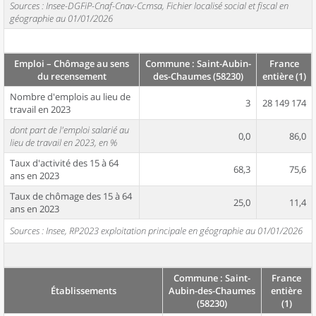
Sources : Insee-DGFiP-Cnaf-Cnav-Ccmsa, Fichier localisé social et fiscal en
géographie au 01/01/2026
Emploi – Chômage au sens
Commune : Saint-Aubin-
France
du recensement
des-Chaumes (58230)
entière (1)
Nombre d'emplois au lieu de
3
28 149 174
travail en 2023
dont part de l'emploi salarié au
0,0
86,0
lieu de travail en 2023, en %
Taux d'activité des 15 à 64
68,3
75,6
ans en 2023
Taux de chômage des 15 à 64
25,0
11,4
ans en 2023
Sources : Insee, RP2023 exploitation principale en géographie au 01/01/2026
Commune : Saint-
France
Établissements
Aubin-des-Chaumes
entière
(58230)
(1)