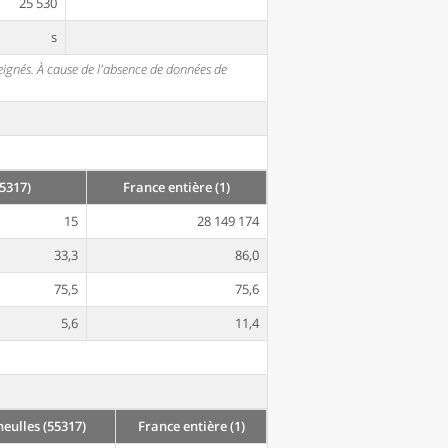
25 530
s
seignés. À cause de l'absence de données de
5317)
France entière (1)
15
28 149 174
33,3
86,0
75,5
75,6
5,6
11,4
ulles (55317)
France entière (1)