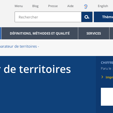
Menu
Blog
Presse
Aide
English
Thèm
DÉFINITIONS, MÉTHODES ET QUALITÉ
SERVICES
rateur de territoires -
CHIFFR
de territoires
Paru le 
Imp