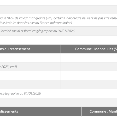
stique (s) ou de valeur manquante (vm), certains indicateurs peuvent ne pas être ren
ble (voir les données niveau France métropolitaine).
localisé social et fiscal en géographie au 01/01/2026
ns du recensement
Commune : Manheulles (5
3
en 2023, en %
e en géographie au 01/01/2026
blissements
Commune : Manhe