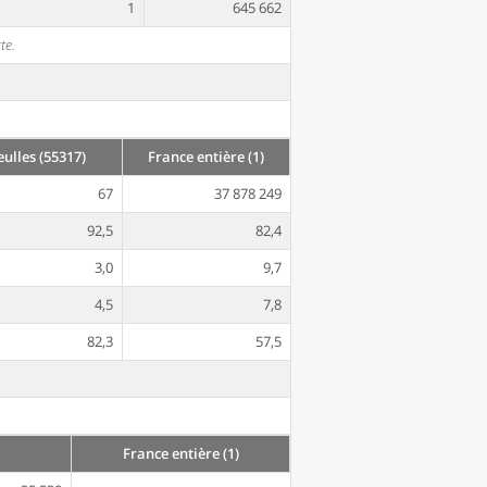
1
645 662
te.
lles (55317)
France entière (1)
67
37 878 249
92,5
82,4
3,0
9,7
4,5
7,8
82,3
57,5
France entière (1)