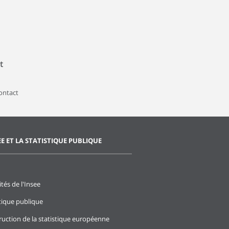
t
contact
EE ET LA STATISTIQUE PUBLIQUE
ités de l'Insee
stique publique
ruction de la statistique européenne