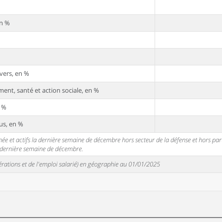
en %
vers, en %
ent, santé et action sociale, en %
n %
us, en %
 et actifs la dernière semaine de décembre hors secteur de la défense et hors partic
a dernière semaine de décembre.
unérations et de l'emploi salarié) en géographie au 01/01/2025