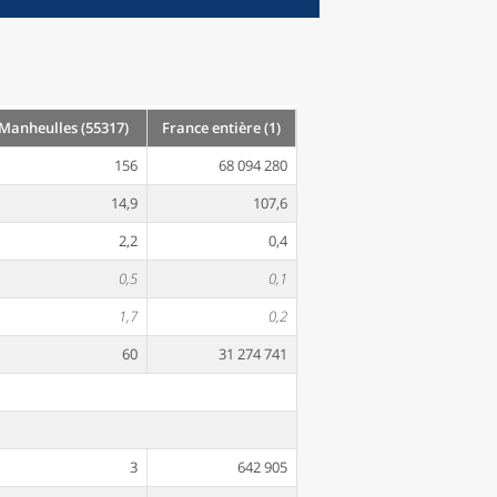
anheulles (55317)
France entière (1)
156
68 094 280
14,9
107,6
2,2
0,4
0,5
0,1
1,7
0,2
60
31 274 741
3
642 905