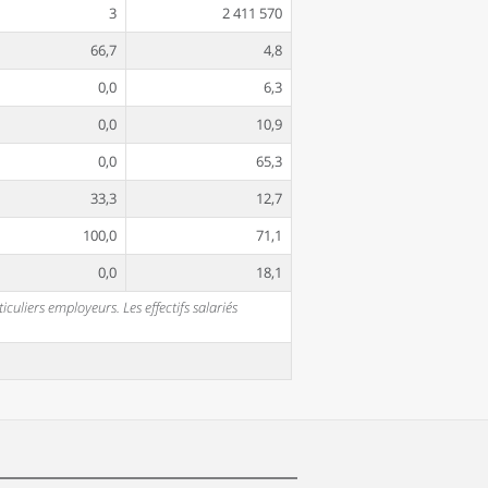
3
2 411 570
66,7
4,8
0,0
6,3
0,0
10,9
0,0
65,3
33,3
12,7
100,0
71,1
0,0
18,1
uliers employeurs. Les effectifs salariés