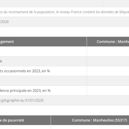
s du recensement de la population, le niveau France contient les données de Mayot
1/2026
ogement
Commune : Manheu
 %
ts occasionnels en 2023, en %
dence principale en 2023, en %
 en géographie au 01/01/2026
x de pauvreté
Commune : Manheulles (55317)