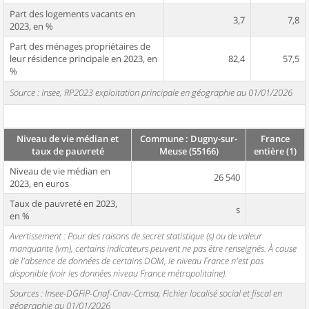
Part des logements vacants en
3,7
7,8
2023, en %
Part des ménages propriétaires de
leur résidence principale en 2023, en
82,4
57,5
%
Source : Insee, RP2023 exploitation principale en géographie au 01/01/2026
Niveau de vie médian et
Commune : Dugny-sur-
France
taux de pauvreté
Meuse (55166)
entière (1)
Niveau de vie médian en
26 540
2023, en euros
Taux de pauvreté en 2023,
s
en %
Avertissement : Pour des raisons de secret statistique (s) ou de valeur
manquante (vm), certains indicateurs peuvent ne pas être renseignés. À cause
de l'absence de données de certains DOM, le niveau France n'est pas
disponible (voir les données niveau France métropolitaine).
Sources : Insee-DGFiP-Cnaf-Cnav-Ccmsa, Fichier localisé social et fiscal en
géographie au 01/01/2026