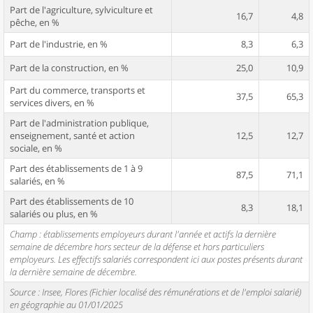
Part de l'agriculture, sylviculture et
16,7
4,8
pêche, en %
Part de l'industrie, en %
8,3
6,3
Part de la construction, en %
25,0
10,9
Part du commerce, transports et
37,5
65,3
services divers, en %
Part de l'administration publique,
enseignement, santé et action
12,5
12,7
sociale, en %
Part des établissements de 1 à 9
87,5
71,1
salariés, en %
Part des établissements de 10
8,3
18,1
salariés ou plus, en %
Champ : établissements employeurs durant l'année et actifs la dernière
semaine de décembre hors secteur de la défense et hors particuliers
employeurs. Les effectifs salariés correspondent ici aux postes présents durant
la dernière semaine de décembre.
Source : Insee, Flores (Fichier localisé des rémunérations et de l'emploi salarié)
en géographie au 01/01/2025