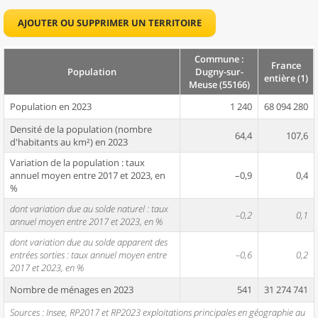
AJOUTER OU SUPPRIMER UN TERRITOIRE
Commune :
France
Population
Dugny-sur-
entière (1)
Meuse (55166)
Population en 2023
1 240
68 094 280
Densité de la population (nombre
64,4
107,6
d'habitants au km²) en 2023
Variation de la population : taux
annuel moyen entre 2017 et 2023, en
–0,9
0,4
%
dont variation due au solde naturel : taux
–0,2
0,1
annuel moyen entre 2017 et 2023, en %
dont variation due au solde apparent des
entrées sorties : taux annuel moyen entre
–0,6
0,2
2017 et 2023, en %
Nombre de ménages en 2023
541
31 274 741
Sources : Insee, RP2017 et RP2023 exploitations principales en géographie au