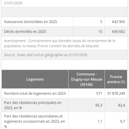
01/01/2026
Naissances domiciliées en 2025
5
642 905
Décès domiciliés en 2025
15
645 662
Avertissement : Contrairement aux données issues du recensement de la
population, le niveau France contient les données de Mayotte.
Source : Insee, état civil en géographie au 01/01/2026
Commune :
France
Logement
Dugny-sur-Meuse
entière (1)
(55166)
Nombre total de logements en 2023
571
37 878 249
Part des résidences principales en
95,3
82,4
2023, en %
Part des résidences secondaires et
logements occasionnels en 2023, en
1,1
9,7
%