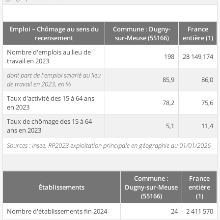
Emploi – Chômage au sens du
Commune : Dugny-
France
recensement
sur-Meuse (55166)
entière (1)
Nombre d'emplois au lieu de
198
28 149 174
travail en 2023
dont part de l'emploi salarié au lieu
85,9
86,0
de travail en 2023, en %
Taux d'activité des 15 à 64 ans
78,2
75,6
en 2023
Taux de chômage des 15 à 64
5,1
11,4
ans en 2023
Sources : Insee, RP2023 exploitation principale en géographie au 01/01/2026
Commune :
France
Établissements
Dugny-sur-Meuse
entière
(55166)
(1)
Nombre d'établissements fin 2024
24
2 411 570