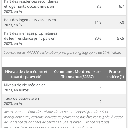
Part des résidences secondaires
et logements occasionnels en
8,5
9,7
2023, en %
Part des logements vacants en
14,9
7,8
2023, en %
Part des ménages propriétaires
de leur résidence principale en
80,6
57,5
2023, en %
Source : Insee, RP2023 exploitation principale en géographie au 01/01/2026
Niveau de vie médian et
Commune : Montreuil-sur-
France
taux de pauvreté
Thonnance (52337)
entière (1)
Niveau de vie médian en
s
2023, en euros
Taux de pauvreté en
s
2023, en %
Avertissement : Pour des raisons de secret statistique (s) ou de valeur
manquante (vm), certains indicateurs peuvent ne pas être renseignés. À cause
de l'absence de données de certains DOM, le niveau France n'est pas
disponible (voir les données niveau France métropolitaine).