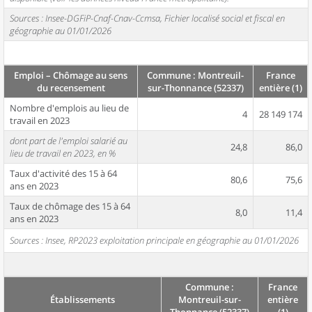
Sources : Insee-DGFiP-Cnaf-Cnav-Ccmsa, Fichier localisé social et fiscal en
géographie au 01/01/2026
Emploi – Chômage au sens
Commune : Montreuil-
France
du recensement
sur-Thonnance (52337)
entière (1)
Nombre d'emplois au lieu de
4
28 149 174
travail en 2023
dont part de l'emploi salarié au
24,8
86,0
lieu de travail en 2023, en %
Taux d'activité des 15 à 64
80,6
75,6
ans en 2023
Taux de chômage des 15 à 64
8,0
11,4
ans en 2023
Sources : Insee, RP2023 exploitation principale en géographie au 01/01/2026
Commune :
France
Établissements
Montreuil-sur-
entière