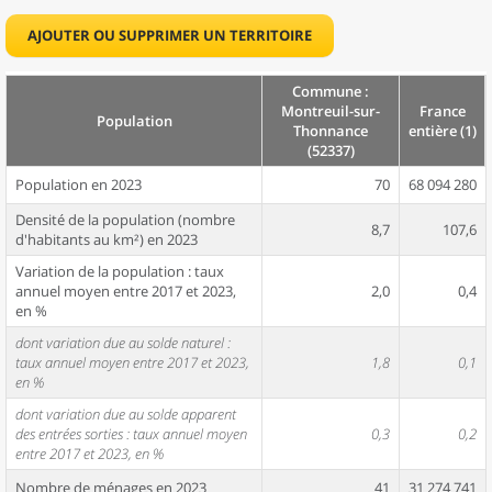
AJOUTER OU SUPPRIMER UN TERRITOIRE
Commune :
Montreuil-sur-
France
Population
Thonnance
entière (1)
(52337)
Population en 2023
70
68 094 280
Densité de la population (nombre
8,7
107,6
d'habitants au km²) en 2023
Variation de la population : taux
annuel moyen entre 2017 et 2023,
2,0
0,4
en %
dont variation due au solde naturel :
taux annuel moyen entre 2017 et 2023,
1,8
0,1
en %
dont variation due au solde apparent
des entrées sorties : taux annuel moyen
0,3
0,2
entre 2017 et 2023, en %
Nombre de ménages en 2023
41
31 274 741