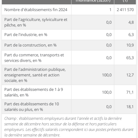
Thonnance (52337)
(1)
Nombre d'établissements fin 2024
1
2 411 570
Part de l'agriculture, sylviculture et
0,0
4,8
pêche, en %
Part de l'industrie, en %
0,0
6,3
Part de la construction, en %
0,0
10,9
Part du commerce, transports et
0,0
65,3
services divers, en %
Part de l'administration publique,
enseignement, santé et action
100,0
12,7
sociale, en %
Part des établissements de 1 à 9
100,0
71,1
salariés, en %
Part des établissements de 10
0,0
18,1
salariés ou plus, en %
Champ : établissements employeurs durant l'année et actifs la dernière
semaine de décembre hors secteur de la défense et hors particuliers
employeurs. Les effectifs salariés correspondent ici aux postes présents durant
la dernière semaine de décembre.