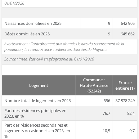
01/01/2026
Naissances domiciliées en 2025
9
642 905
Décès domiciliés en 2025
9
645 662
Avertissement : Contrairement aux données issues du recensement de la
population, le niveau France contient les données de Mayotte.
Source : Insee, état civil en géographie au 01/01/2026
Commune :
France
Logement
Haute-Amance
entière (1)
(52242)
Nombre total de logements en 2023
556
37 878 249
Part des résidences principales en
76,7
82,4
2023, en %
Part des résidences secondaires et
logements occasionnels en 2023, en
10,5
9,7
%