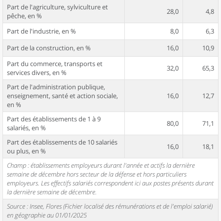
Part de l'agriculture, sylviculture et
28,0
4,8
pêche, en %
Part de l'industrie, en %
8,0
6,3
Part de la construction, en %
16,0
10,9
Part du commerce, transports et
32,0
65,3
services divers, en %
Part de l'administration publique,
enseignement, santé et action sociale,
16,0
12,7
en %
Part des établissements de 1 à 9
80,0
71,1
salariés, en %
Part des établissements de 10 salariés
16,0
18,1
ou plus, en %
Champ : établissements employeurs durant l'année et actifs la dernière
semaine de décembre hors secteur de la défense et hors particuliers
employeurs. Les effectifs salariés correspondent ici aux postes présents durant
la dernière semaine de décembre.
Source : Insee, Flores (Fichier localisé des rémunérations et de l'emploi salarié)
en géographie au 01/01/2025