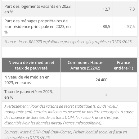
Part des logements vacants en 2023,
12,7
7,8
en %
Part des ménages propriétaires de
leur résidence principale en 2023, en
88,5
57,5
%
Source : Insee, RP2023 exploitation principale en géographie au 01/01/2026
Niveau de vie médian et
Commune : Haute-
France
taux de pauvreté
Amance (52242)
entière (1)
Niveau de vie médian en
24 400
2023, en euros
Taux de pauvreté en 2023,
s
en %
Avertissement : Pour des raisons de secret statistique (s) ou de valeur
manquante (vm), certains indicateurs peuvent ne pas être renseignés. À cause
de l'absence de données de certains DOM, le niveau France n'est pas
disponible (voir les données niveau France métropolitaine).
Sources : Insee-DGFiP-Cnaf-Cnav-Ccmsa, Fichier localisé social et fiscal en
géographie au 01/01/2026