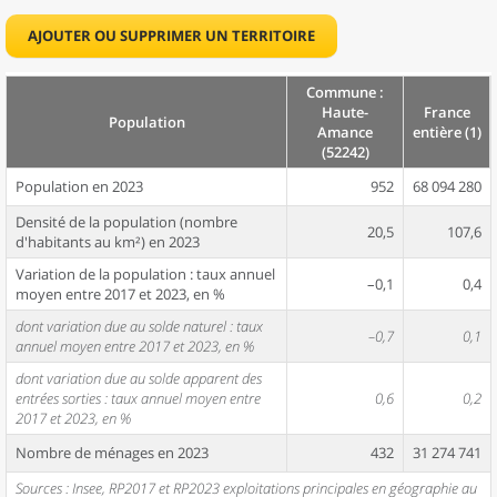
AJOUTER OU SUPPRIMER UN TERRITOIRE
Commune :
Haute-
France
Population
Amance
entière (1)
(52242)
Population en 2023
952
68 094 280
Densité de la population (nombre
20,5
107,6
d'habitants au km²) en 2023
Variation de la population : taux annuel
–0,1
0,4
moyen entre 2017 et 2023, en %
dont variation due au solde naturel : taux
–0,7
0,1
annuel moyen entre 2017 et 2023, en %
dont variation due au solde apparent des
entrées sorties : taux annuel moyen entre
0,6
0,2
2017 et 2023, en %
Nombre de ménages en 2023
432
31 274 741
Sources : Insee, RP2017 et RP2023 exploitations principales en géographie au