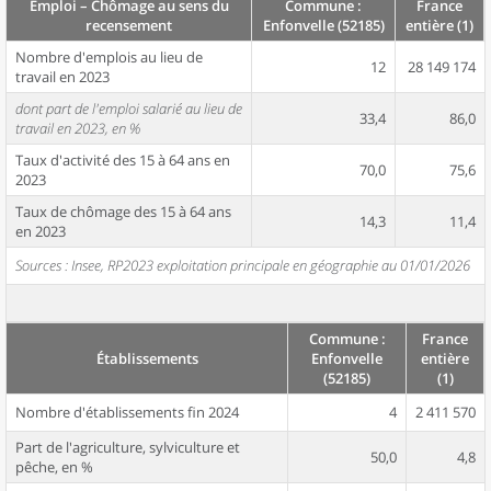
Emploi – Chômage au sens du
Commune :
France
recensement
Enfonvelle (52185)
entière (1)
Nombre d'emplois au lieu de
12
28 149 174
travail en 2023
dont part de l'emploi salarié au lieu de
33,4
86,0
travail en 2023, en %
Taux d'activité des 15 à 64 ans en
70,0
75,6
2023
Taux de chômage des 15 à 64 ans
14,3
11,4
en 2023
Sources : Insee, RP2023 exploitation principale en géographie au 01/01/2026
Commune :
France
Établissements
Enfonvelle
entière
(52185)
(1)
Nombre d'établissements fin 2024
4
2 411 570
Part de l'agriculture, sylviculture et
50,0
4,8
pêche, en %