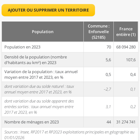
AJOUTER OU SUPPRIMER UN TERRITOIRE
Commune :
France
Population
Enfonvelle
entière (1)
(52185)
Population en 2023
70
68 094 280
Densité de la population (nombre
5,6
107,6
d'habitants au km²) en 2023
Variation de la population : taux annuel
0,5
0,4
moyen entre 2017 et 2023, en %
dont variation due au solde naturel : taux
–2,7
0,1
annuel moyen entre 2017 et 2023, en %
dont variation due au solde apparent des
entrées sorties : taux annuel moyen entre
3,1
0,2
2017 et 2023, en %
Nombre de ménages en 2023
44
31 274 741
Sources : Insee, RP2017 et RP2023 exploitations principales en géographie au
01/01/2026