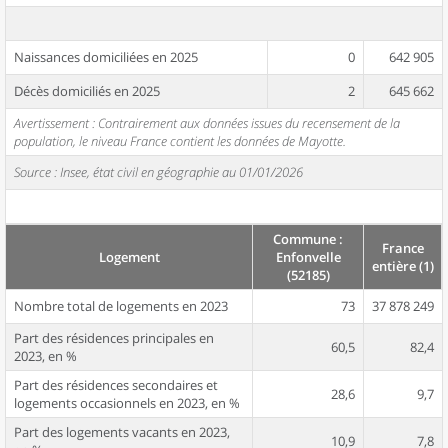
Naissances domiciliées en 2025
0
642 905
Décès domiciliés en 2025
2
645 662
Avertissement : Contrairement aux données issues du recensement de la
population, le niveau France contient les données de Mayotte.
Source : Insee, état civil en géographie au 01/01/2026
Commune :
France
Logement
Enfonvelle
entière (1)
(52185)
Nombre total de logements en 2023
73
37 878 249
Part des résidences principales en
60,5
82,4
2023, en %
Part des résidences secondaires et
28,6
9,7
logements occasionnels en 2023, en %
Part des logements vacants en 2023,
10,9
7,8