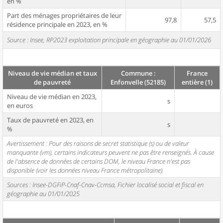
en %
Part des ménages propriétaires de leur
97,8
57,5
résidence principale en 2023, en %
Source : Insee, RP2023 exploitation principale en géographie au 01/01/2026
Niveau de vie médian et taux
Commune :
France
de pauvreté
Enfonvelle (52185)
entière (1)
Niveau de vie médian en 2023,
s
en euros
Taux de pauvreté en 2023, en
s
%
Avertissement : Pour des raisons de secret statistique (s) ou de valeur
manquante (vm), certains indicateurs peuvent ne pas être renseignés. À cause
de l'absence de données de certains DOM, le niveau France n'est pas
disponible (voir les données niveau France métropolitaine).
Sources : Insee-DGFiP-Cnaf-Cnav-Ccmsa, Fichier localisé social et fiscal en
géographie au 01/01/2025