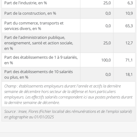
Part de l'industrie, en %
25,0
6,3
Part de la construction, en %
0,0
10,9
Part du commerce, transports et
0,0
65,3
services divers, en %
Part de l'administration publique,
enseignement, santé et action sociale,
25,0
12,7
en %
Part des établissements de 1 à 9 salariés,
100,0
71,1
en %
Part des établissements de 10 salariés
0,0
18,1
ou plus, en %
Champ : établissements employeurs durant l'année et actifs la dernière
semaine de décembre hors secteur de la défense et hors particuliers
employeurs. Les effectifs salariés correspondent ici aux postes présents durant
la dernière semaine de décembre.
Source : Insee, Flores (Fichier localisé des rémunérations et de l'emploi salarié)
en géographie au 01/01/2025