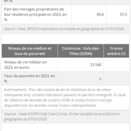
en %
Part des ménages propriétaires de
leur résidence principale en 2023, en
89,0
57,5
%
Source : Insee, RP2023 exploitation principale en géographie au 01/01/2026
Niveau de vie médian et
Commune : Vals-des-
France
taux de pauvreté
Tilles (52094)
entière (1)
Niveau de vie médian en
23 540
2023, en euros
Taux de pauvreté en 2023, en
s
%
Avertissement : Pour des raisons de secret statistique (s) ou de valeur
manquante (vm), certains indicateurs peuvent ne pas être renseignés. À cause
de l'absence de données de certains DOM, le niveau France n'est pas
disponible (voir les données niveau France métropolitaine).
Sources : Insee-DGFiP-Cnaf-Cnav-Ccmsa, Fichier localisé social et fiscal en
géographie au 01/01/2026