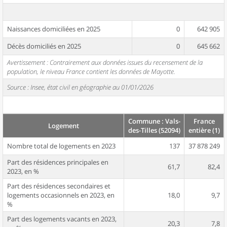
Naissances domiciliées en 2025
0
642 905
Décès domiciliés en 2025
0
645 662
Avertissement : Contrairement aux données issues du recensement de la
population, le niveau France contient les données de Mayotte.
Source : Insee, état civil en géographie au 01/01/2026
Commune : Vals-
France
Logement
des-Tilles (52094)
entière (1)
Nombre total de logements en 2023
137
37 878 249
Part des résidences principales en
61,7
82,4
2023, en %
Part des résidences secondaires et
logements occasionnels en 2023, en
18,0
9,7
%
Part des logements vacants en 2023,
20,3
7,8