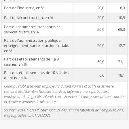
Part de l'industrie, en %
20,0
6,3
Part de la construction, en %
20,0
10,9
Part du commerce, transports et
20,0
65,3
services divers, en %
Part de l'administration publique,
enseignement, santé et action sociale,
20,0
12,7
en %
Part des établissements de 1 à 9
60,0
71,1
salariés, en %
Part des établissements de 10 salariés
0,0
18,1
ou plus, en %
Champ : établissements employeurs durant l'année et actifs la dernière
semaine de décembre hors secteur de la défense et hors particuliers
employeurs. Les effectifs salariés correspondent ici aux postes présents durant
la dernière semaine de décembre.
Source : Insee, Flores (Fichier localisé des rémunérations et de l'emploi salarié)
en géographie au 01/01/2025