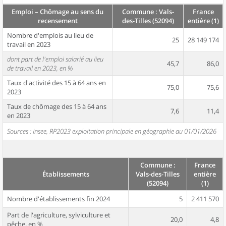
Emploi – Chômage au sens du
Commune : Vals-
France
recensement
des-Tilles (52094)
entière (1)
Nombre d'emplois au lieu de
25
28 149 174
travail en 2023
dont part de l'emploi salarié au lieu
45,7
86,0
de travail en 2023, en %
Taux d'activité des 15 à 64 ans en
75,0
75,6
2023
Taux de chômage des 15 à 64 ans
7,6
11,4
en 2023
Sources : Insee, RP2023 exploitation principale en géographie au 01/01/2026
Commune :
France
Établissements
Vals-des-Tilles
entière
(52094)
(1)
Nombre d'établissements fin 2024
5
2 411 570
Part de l'agriculture, sylviculture et
20,0
4,8
pêche, en %