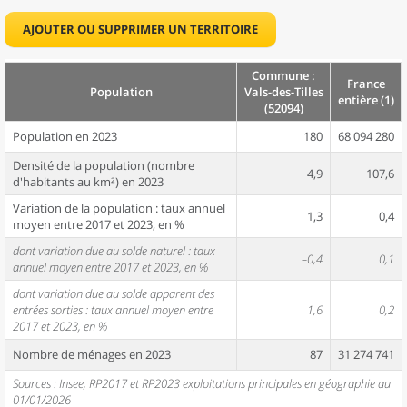
AJOUTER OU SUPPRIMER UN TERRITOIRE
Commune :
France
Population
Vals-des-Tilles
entière (1)
(52094)
Population en 2023
180
68 094 280
Densité de la population (nombre
4,9
107,6
d'habitants au km²) en 2023
Variation de la population : taux annuel
1,3
0,4
moyen entre 2017 et 2023, en %
dont variation due au solde naturel : taux
–0,4
0,1
annuel moyen entre 2017 et 2023, en %
dont variation due au solde apparent des
entrées sorties : taux annuel moyen entre
1,6
0,2
2017 et 2023, en %
Nombre de ménages en 2023
87
31 274 741
Sources : Insee, RP2017 et RP2023 exploitations principales en géographie au
01/01/2026