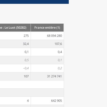
: Le Luot (50282)
France entière (1)
275
68 094 280
32,4
107,6
0,1
0,4
0,5
0,1
–0,4
0,2
107
31 274 741
4
642 905