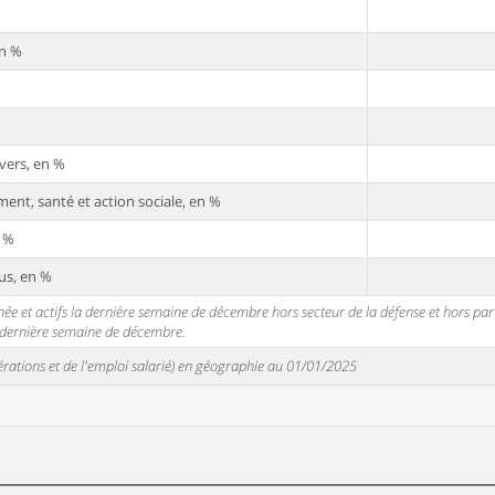
en %
vers, en %
ent, santé et action sociale, en %
n %
us, en %
 et actifs la dernière semaine de décembre hors secteur de la défense et hors partic
a dernière semaine de décembre.
unérations et de l'emploi salarié) en géographie au 01/01/2025