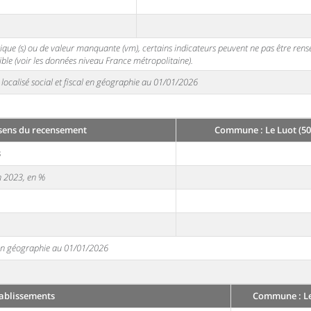
stique (s) ou de valeur manquante (vm), certains indicateurs peuvent ne pas être ren
ble (voir les données niveau France métropolitaine).
localisé social et fiscal en géographie au 01/01/2026
sens du recensement
Commune : Le Luot (50
3
en 2023, en %
e en géographie au 01/01/2026
ablissements
Commune : Le