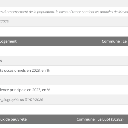
s du recensement de la population, le niveau France contient les données de Mayot
1/2026
Logement
Commune : Le L
 %
ts occasionnels en 2023, en %
dence principale en 2023, en %
 en géographie au 01/01/2026
aux de pauvreté
Commune : Le Luot (50282)