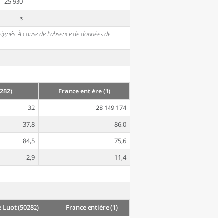
25 930
s
seignés. À cause de l'absence de données de
282)
France entière (1)
32
28 149 174
37,8
86,0
84,5
75,6
2,9
11,4
 Luot (50282)
France entière (1)