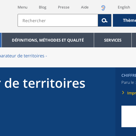
Menu
Blog
Presse
Aide
English
Thèm
DÉFINITIONS, MÉTHODES ET QUALITÉ
SERVICES
rateur de territoires -
CHIFFR
de territoires
Paru le 
Imp