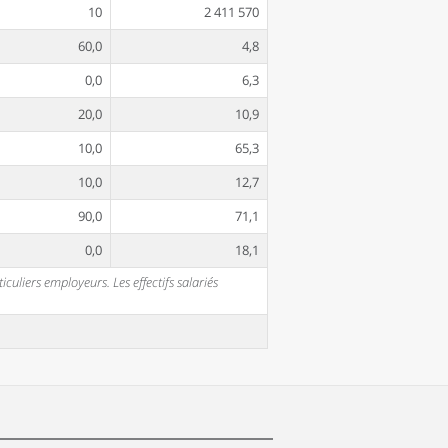
10
2 411 570
60,0
4,8
0,0
6,3
20,0
10,9
10,0
65,3
10,0
12,7
90,0
71,1
0,0
18,1
uliers employeurs. Les effectifs salariés