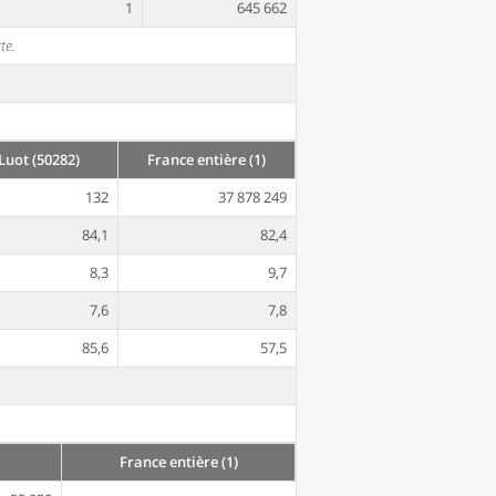
1
645 662
te.
uot (50282)
France entière (1)
132
37 878 249
84,1
82,4
8,3
9,7
7,6
7,8
85,6
57,5
France entière (1)