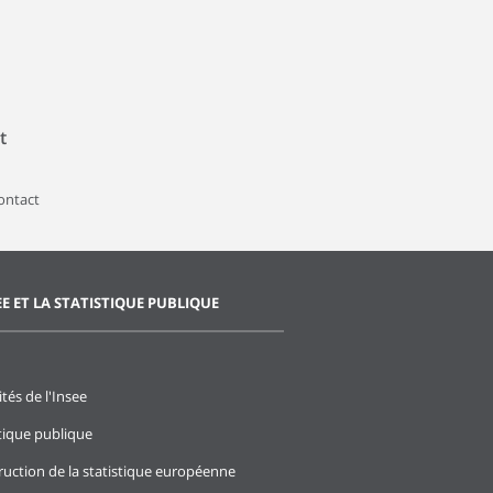
t
contact
EE ET LA STATISTIQUE PUBLIQUE
ités de l'Insee
stique publique
ruction de la statistique européenne