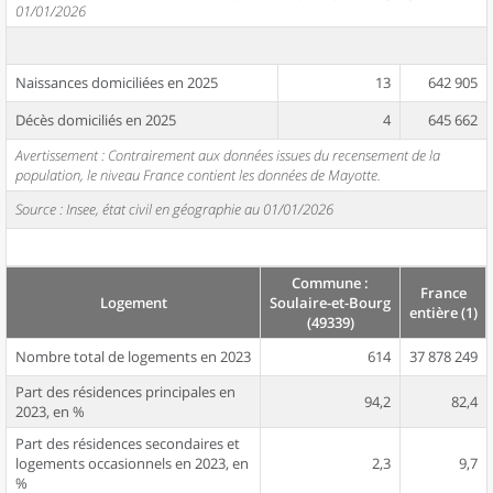
01/01/2026
Naissances domiciliées en 2025
13
642 905
Décès domiciliés en 2025
4
645 662
Avertissement : Contrairement aux données issues du recensement de la
population, le niveau France contient les données de Mayotte.
Source : Insee, état civil en géographie au 01/01/2026
Commune :
France
Logement
Soulaire-et-Bourg
entière (1)
(49339)
Nombre total de logements en 2023
614
37 878 249
Part des résidences principales en
94,2
82,4
2023, en %
Part des résidences secondaires et
logements occasionnels en 2023, en
2,3
9,7
%