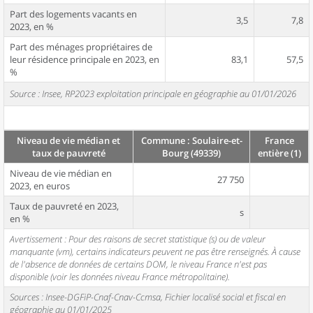
Part des logements vacants en
3,5
7,8
2023, en %
Part des ménages propriétaires de
leur résidence principale en 2023, en
83,1
57,5
%
Source : Insee, RP2023 exploitation principale en géographie au 01/01/2026
Niveau de vie médian et
Commune : Soulaire-et-
France
taux de pauvreté
Bourg (49339)
entière (1)
Niveau de vie médian en
27 750
2023, en euros
Taux de pauvreté en 2023,
s
en %
Avertissement : Pour des raisons de secret statistique (s) ou de valeur
manquante (vm), certains indicateurs peuvent ne pas être renseignés. À cause
de l'absence de données de certains DOM, le niveau France n'est pas
disponible (voir les données niveau France métropolitaine).
Sources : Insee-DGFiP-Cnaf-Cnav-Ccmsa, Fichier localisé social et fiscal en
géographie au 01/01/2025