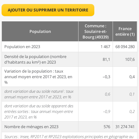
AJOUTER OU SUPPRIMER UN TERRITOIRE
Commune :
France
Population
Soulaire-et-
entière (1)
Bourg (49339)
Population en 2023
1 467
68 094 280
Densité de la population (nombre
81,1
107,6
d'habitants au km²) en 2023
Variation de la population : taux
annuel moyen entre 2017 et 2023, en
–0,3
0,4
%
dont variation due au solde naturel : taux
0,6
0,1
annuel moyen entre 2017 et 2023, en %
dont variation due au solde apparent des
entrées sorties : taux annuel moyen entre
–0,9
0,2
2017 et 2023, en %
Nombre de ménages en 2023
576
31 274 741
Sources : Insee, RP2017 et RP2023 exploitations principales en géographie au