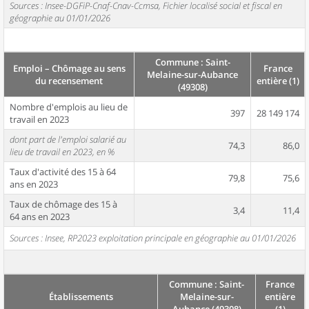
Sources : Insee-DGFiP-Cnaf-Cnav-Ccmsa, Fichier localisé social et fiscal en
géographie au 01/01/2026
Commune : Saint-
Emploi – Chômage au sens
France
Melaine-sur-Aubance
du recensement
entière (1)
(49308)
Nombre d'emplois au lieu de
397
28 149 174
travail en 2023
dont part de l'emploi salarié au
74,3
86,0
lieu de travail en 2023, en %
Taux d'activité des 15 à 64
79,8
75,6
ans en 2023
Taux de chômage des 15 à
3,4
11,4
64 ans en 2023
Sources : Insee, RP2023 exploitation principale en géographie au 01/01/2026
Commune : Saint-
France
Établissements
Melaine-sur-
entière