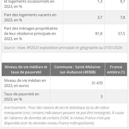
et logements occasionnels en
1,3
9,7
2023, en %
Part des logements vacants en
3,7
7,8
2023, en %
Part des ménages propriétaires
de leur résidence principale en
81,8
57,5
2023, en %
Source : Insee, RP2023 exploitation principale en géographie au 01/01/2026
Niveau de vie médian et
Commune : Saint-Melaine-
France
taux de pauvreté
sur-Aubance (49308)
entière (1)
Niveau de vie médian en
31 470
2023, en euros
Taux de pauvreté en
3
2023, en %
Avertissement : Pour des raisons de secret statistique (s) ou de valeur
manquante (vm), certains indicateurs peuvent ne pas être renseignés. À cause
de l'absence de données de certains DOM, le niveau France n'est pas
disponible (voir les données niveau France métropolitaine).