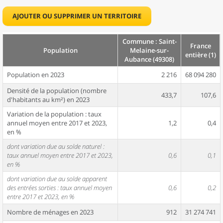
AJOUTER OU SUPPRIMER UN TERRITOIRE
Commune : Saint-
France
Population
Melaine-sur-
entière (1)
Aubance (49308)
Population en 2023
2 216
68 094 280
Densité de la population (nombre
433,7
107,6
d'habitants au km²) en 2023
Variation de la population : taux
annuel moyen entre 2017 et 2023,
1,2
0,4
en %
dont variation due au solde naturel :
taux annuel moyen entre 2017 et 2023,
0,6
0,1
en %
dont variation due au solde apparent
des entrées sorties : taux annuel moyen
0,6
0,2
entre 2017 et 2023, en %
Nombre de ménages en 2023
912
31 274 741