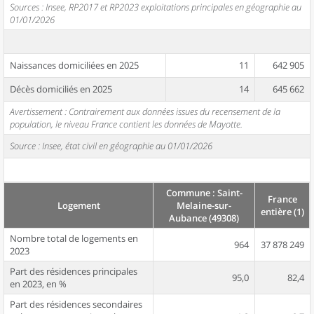
Sources : Insee, RP2017 et RP2023 exploitations principales en géographie au
01/01/2026
Naissances domiciliées en 2025
11
642 905
Décès domiciliés en 2025
14
645 662
Avertissement : Contrairement aux données issues du recensement de la
population, le niveau France contient les données de Mayotte.
Source : Insee, état civil en géographie au 01/01/2026
Commune : Saint-
France
Logement
Melaine-sur-
entière (1)
Aubance (49308)
Nombre total de logements en
964
37 878 249
2023
Part des résidences principales
95,0
82,4
en 2023, en %
Part des résidences secondaires