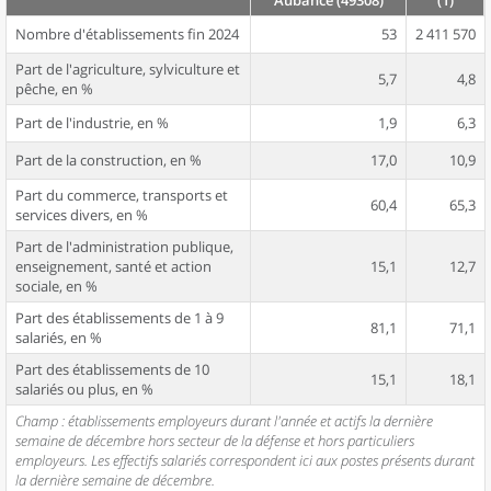
Aubance (49308)
(1)
Nombre d'établissements fin 2024
53
2 411 570
Part de l'agriculture, sylviculture et
5,7
4,8
pêche, en %
Part de l'industrie, en %
1,9
6,3
Part de la construction, en %
17,0
10,9
Part du commerce, transports et
60,4
65,3
services divers, en %
Part de l'administration publique,
enseignement, santé et action
15,1
12,7
sociale, en %
Part des établissements de 1 à 9
81,1
71,1
salariés, en %
Part des établissements de 10
15,1
18,1
salariés ou plus, en %
Champ : établissements employeurs durant l'année et actifs la dernière
semaine de décembre hors secteur de la défense et hors particuliers
employeurs. Les effectifs salariés correspondent ici aux postes présents durant
la dernière semaine de décembre.