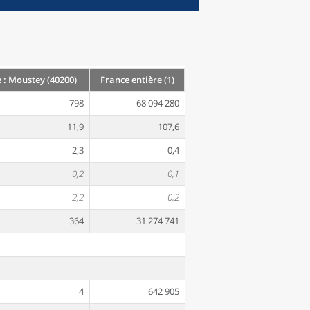
: Moustey (40200)
France entière (1)
798
68 094 280
11,9
107,6
2,3
0,4
0,2
0,1
2,2
0,2
364
31 274 741
4
642 905