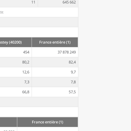
11
645 662
te.
tey (40200)
France entière (1)
454
37 878 249
80,2
82,4
12,6
9,7
7,3
7,8
66,8
57,5
France entière (1)