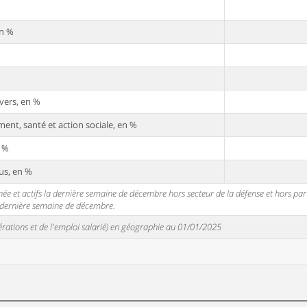
en %
vers, en %
ent, santé et action sociale, en %
n %
us, en %
 et actifs la dernière semaine de décembre hors secteur de la défense et hors partic
a dernière semaine de décembre.
unérations et de l'emploi salarié) en géographie au 01/01/2025