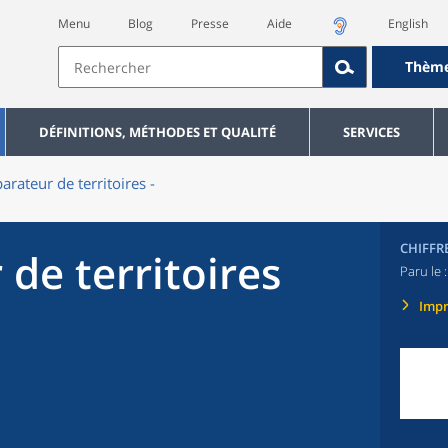
Menu
Blog
Presse
Aide
English
Thèm
DÉFINITIONS, MÉTHODES ET QUALITÉ
SERVICES
rateur de territoires -
CHIFFR
de territoires
Paru le 
Imp