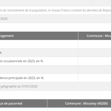
s du recensement de la population, le niveau France contient les données de Mayot
1/2026
Logement
Commune : Mous
 %
ts occasionnels en 2023, en %
dence principale en 2023, en %
 en géographie au 01/01/2026
ux de pauvreté
Commune : Moustey (40200)