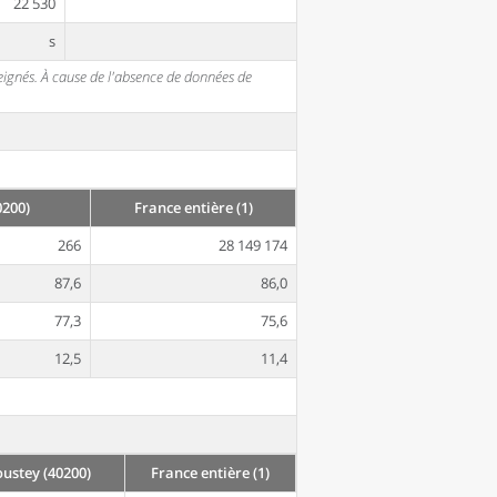
22 530
s
seignés. À cause de l'absence de données de
200)
France entière (1)
266
28 149 174
87,6
86,0
77,3
75,6
12,5
11,4
stey (40200)
France entière (1)