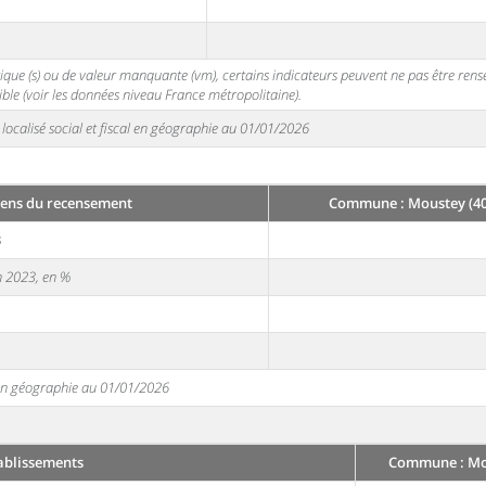
stique (s) ou de valeur manquante (vm), certains indicateurs peuvent ne pas être ren
ble (voir les données niveau France métropolitaine).
localisé social et fiscal en géographie au 01/01/2026
sens du recensement
Commune : Moustey (40
3
en 2023, en %
e en géographie au 01/01/2026
ablissements
Commune : Mou