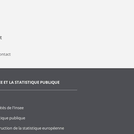
t
contact
EE ET LA STATISTIQUE PUBLIQUE
ités de l'Insee
stique publique
ruction de la statistique européenne