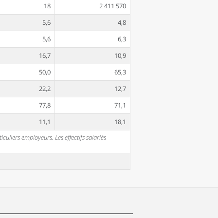
18
2 411 570
5,6
4,8
5,6
6,3
16,7
10,9
50,0
65,3
22,2
12,7
77,8
71,1
11,1
18,1
uliers employeurs. Les effectifs salariés