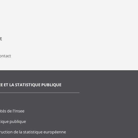
t
contact
EE ET LA STATISTIQUE PUBLIQUE
ités de l'Insee
stique publique
ruction de la statistique européenne