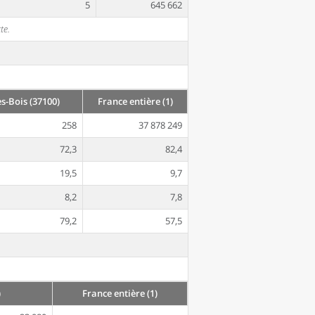
5
645 662
te.
s-Bois (37100)
France entière (1)
258
37 878 249
72,3
82,4
19,5
9,7
8,2
7,8
79,2
57,5
)
France entière (1)