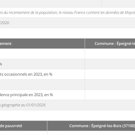
s du recensement de la population, le niveau France contient les données de Mayot
1/2026
ement
Commune : Épeigné-le
 %
ts occasionnels en 2023, en %
dence principale en 2023, en %
 en géographie au 01/01/2026
 de pauvreté
Commune : Épeigné-les-Bois (37100