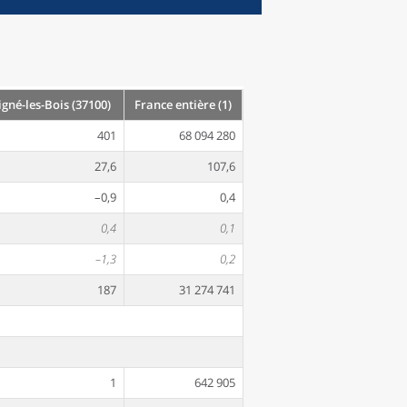
né-les-Bois (37100)
France entière (1)
401
68 094 280
27,6
107,6
–0,9
0,4
0,4
0,1
–1,3
0,2
187
31 274 741
1
642 905