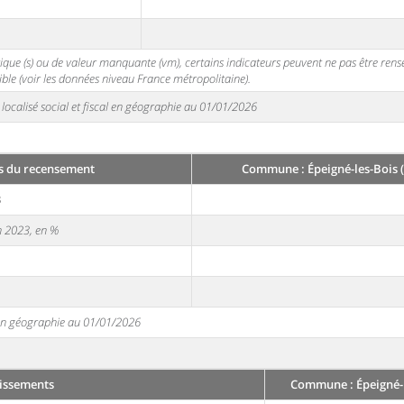
stique (s) ou de valeur manquante (vm), certains indicateurs peuvent ne pas être ren
ble (voir les données niveau France métropolitaine).
localisé social et fiscal en géographie au 01/01/2026
s du recensement
Commune : Épeigné-les-Bois (
3
en 2023, en %
e en géographie au 01/01/2026
issements
Commune : Épeigné-l