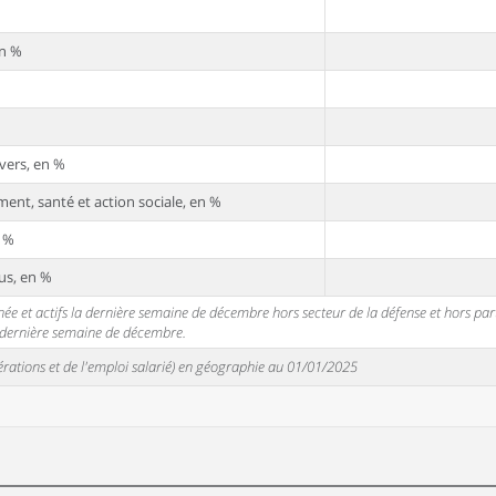
en %
vers, en %
ent, santé et action sociale, en %
n %
us, en %
 et actifs la dernière semaine de décembre hors secteur de la défense et hors partic
a dernière semaine de décembre.
unérations et de l'emploi salarié) en géographie au 01/01/2025