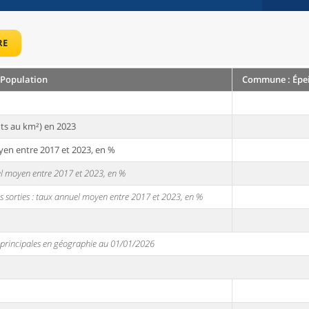
RE
Population
Commune : Épeig
ts au km²) en 2023
yen entre 2017 et 2023, en %
uel moyen entre 2017 et 2023, en %
s sorties : taux annuel moyen entre 2017 et 2023, en %
s principales en géographie au 01/01/2026