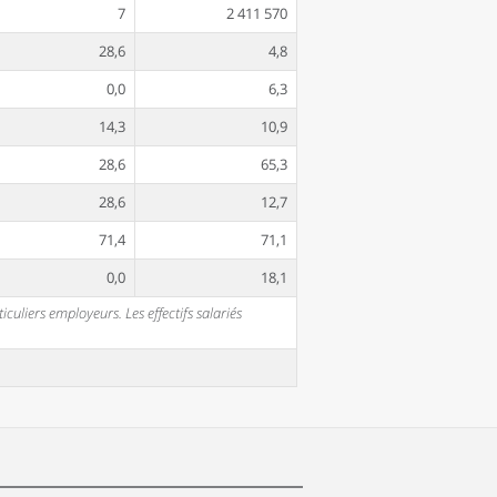
7
2 411 570
28,6
4,8
0,0
6,3
14,3
10,9
28,6
65,3
28,6
12,7
71,4
71,1
0,0
18,1
uliers employeurs. Les effectifs salariés