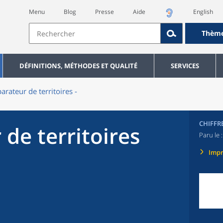
Menu
Blog
Presse
Aide
English
Thèm
DÉFINITIONS, MÉTHODES ET QUALITÉ
SERVICES
rateur de territoires -
CHIFFR
de territoires
Paru le 
Imp