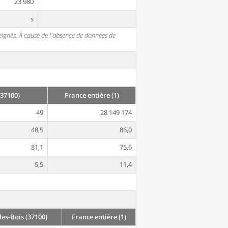
23 980
s
seignés. À cause de l'absence de données de
37100)
France entière (1)
49
28 149 174
48,5
86,0
81,1
75,6
5,5
11,4
es-Bois (37100)
France entière (1)