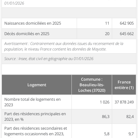
01/01/2026
Naissances domiciliées en 2025
11
642 905
Décès domiciliés en 2025
20
645 662
Avertissement : Contrairement aux données issues du recensement de la
population, le niveau France contient les données de Mayotte.
Source : Insee, état civil en géographie au 01/01/2026
Commune :
France
Logement
Beaulieu-lès-
entière (1)
Loches (37020)
Nombre total de logements en
1 026
37 878 249
2023
Part des résidences principales en
86,3
82,4
2023, en %
Part des résidences secondaires et
logements occasionnels en 2023,
5,8
9,7