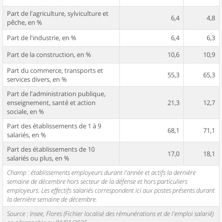
Part de l'agriculture, sylviculture et
6,4
4,8
pêche, en %
Part de l'industrie, en %
6,4
6,3
Part de la construction, en %
10,6
10,9
Part du commerce, transports et
55,3
65,3
services divers, en %
Part de l'administration publique,
enseignement, santé et action
21,3
12,7
sociale, en %
Part des établissements de 1 à 9
68,1
71,1
salariés, en %
Part des établissements de 10
17,0
18,1
salariés ou plus, en %
Champ : établissements employeurs durant l'année et actifs la dernière
semaine de décembre hors secteur de la défense et hors particuliers
employeurs. Les effectifs salariés correspondent ici aux postes présents durant
la dernière semaine de décembre.
Source : Insee, Flores (Fichier localisé des rémunérations et de l'emploi salarié)