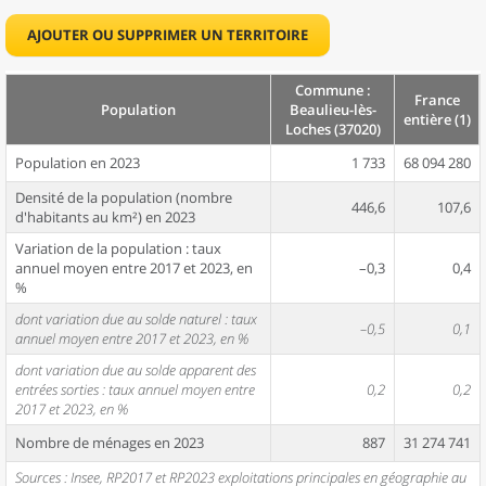
AJOUTER OU SUPPRIMER UN TERRITOIRE
Commune :
France
Population
Beaulieu-lès-
entière (1)
Loches (37020)
Population en 2023
1 733
68 094 280
Densité de la population (nombre
446,6
107,6
d'habitants au km²) en 2023
Variation de la population : taux
annuel moyen entre 2017 et 2023, en
–0,3
0,4
%
dont variation due au solde naturel : taux
–0,5
0,1
annuel moyen entre 2017 et 2023, en %
dont variation due au solde apparent des
entrées sorties : taux annuel moyen entre
0,2
0,2
2017 et 2023, en %
Nombre de ménages en 2023
887
31 274 741
Sources : Insee, RP2017 et RP2023 exploitations principales en géographie au