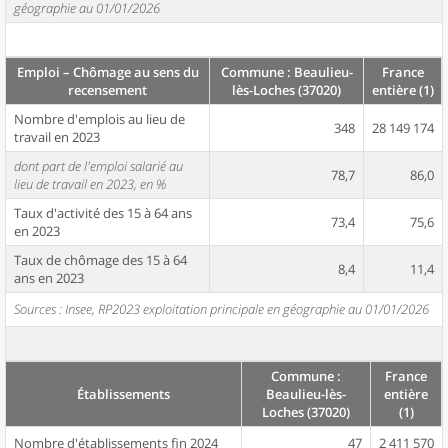
géographie au 01/01/2026
Emploi – Chômage au sens du
Commune : Beaulieu-
France
recensement
lès-Loches (37020)
entière (1)
Nombre d'emplois au lieu de
348
28 149 174
travail en 2023
dont part de l'emploi salarié au
78,7
86,0
lieu de travail en 2023, en %
Taux d'activité des 15 à 64 ans
73,4
75,6
en 2023
Taux de chômage des 15 à 64
8,4
11,4
ans en 2023
Sources : Insee, RP2023 exploitation principale en géographie au 01/01/2026
Commune :
France
Établissements
Beaulieu-lès-
entière
Loches (37020)
(1)
Nombre d'établissements fin 2024
47
2 411 570