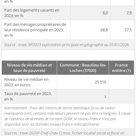
en %
Part des logements vacants en
8,0
7,8
2023, en %
Part des ménages propriétaires de
leur résidence principale en 2023,
68,8
57,5
en %
Source : Insee, RP2023 exploitation principale en géographie au 01/01/2026
Niveau de vie médian et
Commune : Beaulieu-lès-
France
taux de pauvreté
Loches (37020)
entière (1)
Niveau de vie médian en
25 010
2023, en euros
Taux de pauvreté en 2023,
s
en %
Avertissement : Pour des raisons de secret statistique (s) ou de valeur
manquante (vm), certains indicateurs peuvent ne pas être renseignés. À cause
de l'absence de données de certains DOM, le niveau France n'est pas
disponible (voir les données niveau France métropolitaine).
Sources : Insee-DGFiP-Cnaf-Cnav-Ccmsa, Fichier localisé social et fiscal en