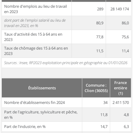
Nombre d'emplois au lieu de travail
289
28 149 174
en 2023
dont part de l'emploi salarié au lieu de
80,9
86,0
travail en 2023, en %
Taux d'activité des 15 à 64 ans en
77,8
75,6
2023
Taux de chômage des 15 à 64 ans en
11,5
11,4
2023
Sources : Insee, RP2023 exploitation principale en géographie au 01/01/2026
France
Commune :
Établissements
entière
Clion (36055)
(1)
Nombre d'établissements fin 2024
34
2 411 570
Part de l'agriculture, sylviculture et pêche,
11,8
4,8
en %
Part de l'industrie, en %
14,7
6,3