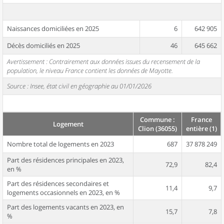
Naissances domiciliées en 2025
6
642 905
Décès domiciliés en 2025
46
645 662
Avertissement : Contrairement aux données issues du recensement de la
population, le niveau France contient les données de Mayotte.
Source : Insee, état civil en géographie au 01/01/2026
Commune :
France
Logement
Clion (36055)
entière (1)
Nombre total de logements en 2023
687
37 878 249
Part des résidences principales en 2023,
72,9
82,4
en %
Part des résidences secondaires et
11,4
9,7
logements occasionnels en 2023, en %
Part des logements vacants en 2023, en
15,7
7,8
%