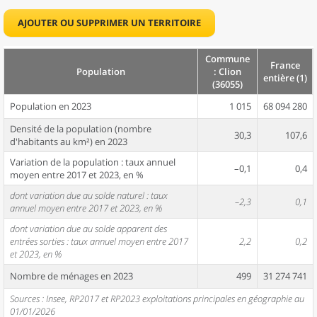
AJOUTER OU SUPPRIMER UN TERRITOIRE
Commune
France
Population
: Clion
entière (1)
(36055)
Population en 2023
1 015
68 094 280
Densité de la population (nombre
30,3
107,6
d'habitants au km²) en 2023
Variation de la population : taux annuel
–0,1
0,4
moyen entre 2017 et 2023, en %
dont variation due au solde naturel : taux
–2,3
0,1
annuel moyen entre 2017 et 2023, en %
dont variation due au solde apparent des
entrées sorties : taux annuel moyen entre 2017
2,2
0,2
et 2023, en %
Nombre de ménages en 2023
499
31 274 741
Sources : Insee, RP2017 et RP2023 exploitations principales en géographie au
01/01/2026