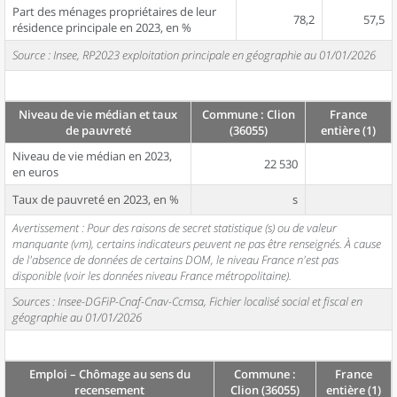
Part des ménages propriétaires de leur
78,2
57,5
résidence principale en 2023, en %
Source : Insee, RP2023 exploitation principale en géographie au 01/01/2026
Niveau de vie médian et taux
Commune : Clion
France
de pauvreté
(36055)
entière (1)
Niveau de vie médian en 2023,
22 530
en euros
Taux de pauvreté en 2023, en %
s
Avertissement : Pour des raisons de secret statistique (s) ou de valeur
manquante (vm), certains indicateurs peuvent ne pas être renseignés. À cause
de l'absence de données de certains DOM, le niveau France n'est pas
disponible (voir les données niveau France métropolitaine).
Sources : Insee-DGFiP-Cnaf-Cnav-Ccmsa, Fichier localisé social et fiscal en
géographie au 01/01/2026
Emploi – Chômage au sens du
Commune :
France
recensement
Clion (36055)
entière (1)