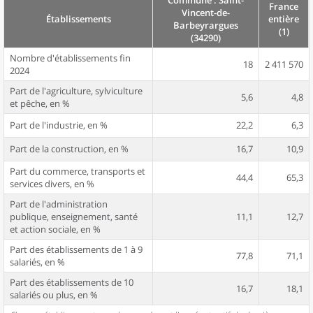
Commune : Saint-
France
Vincent-de-
Établissements
entière
Barbeyrargues
(1)
(34290)
Nombre d'établissements fin
18
2 411 570
2024
Part de l'agriculture, sylviculture
5,6
4,8
et pêche, en %
Part de l'industrie, en %
22,2
6,3
Part de la construction, en %
16,7
10,9
Part du commerce, transports et
44,4
65,3
services divers, en %
Part de l'administration
publique, enseignement, santé
11,1
12,7
et action sociale, en %
Part des établissements de 1 à 9
77,8
71,1
salariés, en %
Part des établissements de 10
16,7
18,1
salariés ou plus, en %