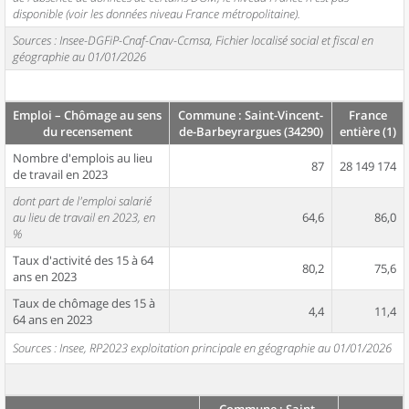
disponible (voir les données niveau France métropolitaine).
Sources : Insee-DGFiP-Cnaf-Cnav-Ccmsa, Fichier localisé social et fiscal en
géographie au 01/01/2026
Emploi – Chômage au sens
Commune : Saint-Vincent-
France
du recensement
de-Barbeyrargues (34290)
entière (1)
Nombre d'emplois au lieu
87
28 149 174
de travail en 2023
dont part de l'emploi salarié
au lieu de travail en 2023, en
64,6
86,0
%
Taux d'activité des 15 à 64
80,2
75,6
ans en 2023
Taux de chômage des 15 à
4,4
11,4
64 ans en 2023
Sources : Insee, RP2023 exploitation principale en géographie au 01/01/2026