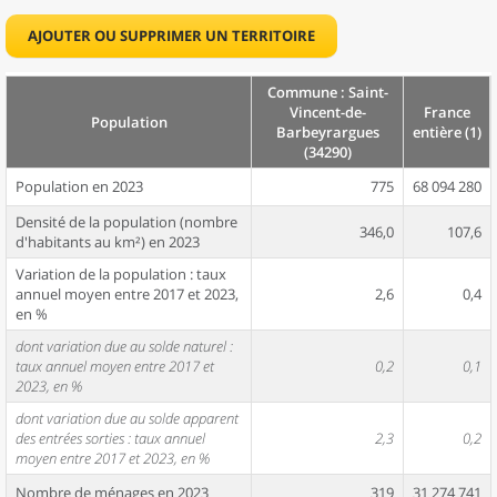
AJOUTER OU SUPPRIMER UN TERRITOIRE
Commune : Saint-
Vincent-de-
France
Population
Barbeyrargues
entière (1)
(34290)
Population en 2023
775
68 094 280
Densité de la population (nombre
346,0
107,6
d'habitants au km²) en 2023
Variation de la population : taux
annuel moyen entre 2017 et 2023,
2,6
0,4
en %
dont variation due au solde naturel :
taux annuel moyen entre 2017 et
0,2
0,1
2023, en %
dont variation due au solde apparent
des entrées sorties : taux annuel
2,3
0,2
moyen entre 2017 et 2023, en %
Nombre de ménages en 2023
319
31 274 741