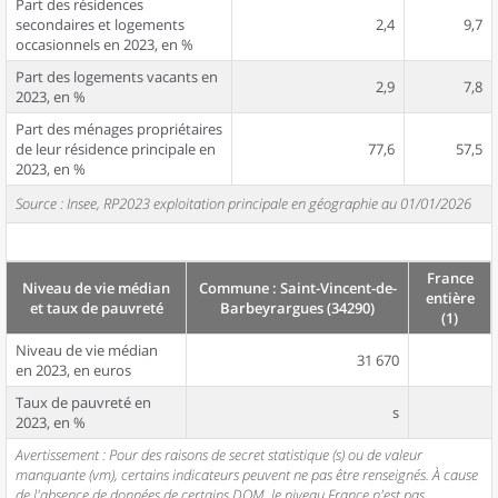
Part des résidences
secondaires et logements
2,4
9,7
occasionnels en 2023, en %
Part des logements vacants en
2,9
7,8
2023, en %
Part des ménages propriétaires
de leur résidence principale en
77,6
57,5
2023, en %
Source : Insee, RP2023 exploitation principale en géographie au 01/01/2026
France
Niveau de vie médian
Commune : Saint-Vincent-de-
entière
et taux de pauvreté
Barbeyrargues (34290)
(1)
Niveau de vie médian
31 670
en 2023, en euros
Taux de pauvreté en
s
2023, en %
Avertissement : Pour des raisons de secret statistique (s) ou de valeur
manquante (vm), certains indicateurs peuvent ne pas être renseignés. À cause
de l'absence de données de certains DOM, le niveau France n'est pas