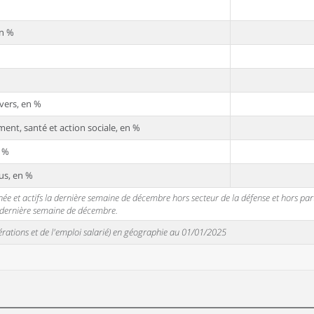
en %
vers, en %
ent, santé et action sociale, en %
n %
us, en %
 et actifs la dernière semaine de décembre hors secteur de la défense et hors partic
a dernière semaine de décembre.
unérations et de l'emploi salarié) en géographie au 01/01/2025