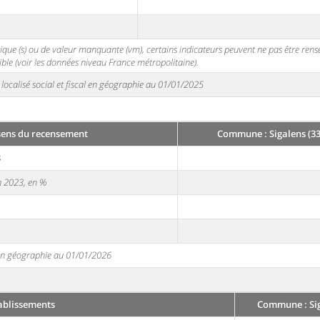
stique (s) ou de valeur manquante (vm), certains indicateurs peuvent ne pas être ren
ble (voir les données niveau France métropolitaine).
localisé social et fiscal en géographie au 01/01/2025
sens du recensement
Commune : Sigalens (33
3
en 2023, en %
e en géographie au 01/01/2026
ablissements
Commune : Sig