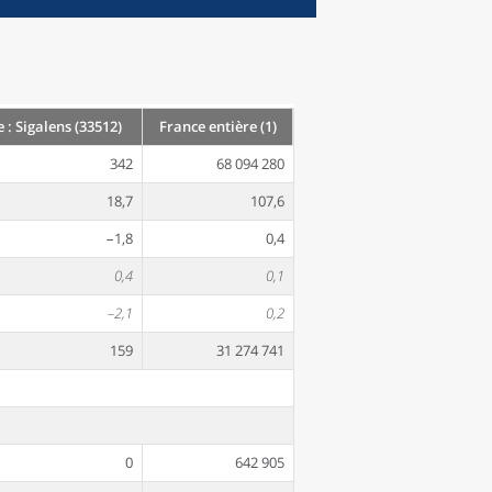
 Sigalens (33512)
France entière (1)
342
68 094 280
18,7
107,6
–1,8
0,4
0,4
0,1
–2,1
0,2
159
31 274 741
0
642 905