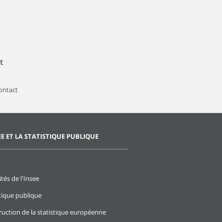
t
contact
EE ET LA STATISTIQUE PUBLIQUE
ités de l'Insee
stique publique
ruction de la statistique européenne