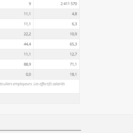
9
2 411 570
11,1
4,8
11,1
6,3
22,2
10,9
44,4
65,3
11,1
12,7
88,9
71,1
0,0
18,1
uliers employeurs. Les effectifs salariés