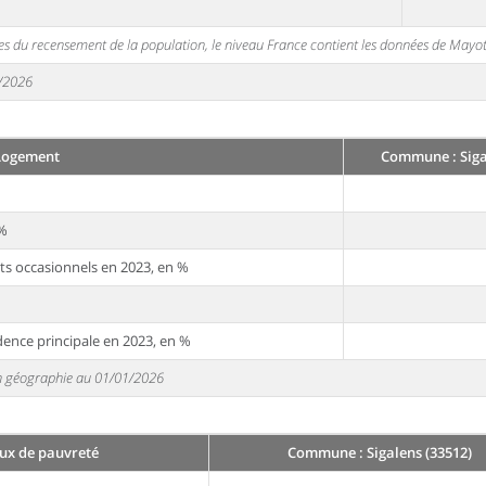
s du recensement de la population, le niveau France contient les données de Mayot
1/2026
Logement
Commune : Siga
 %
ts occasionnels en 2023, en %
dence principale en 2023, en %
 en géographie au 01/01/2026
aux de pauvreté
Commune : Sigalens (33512)