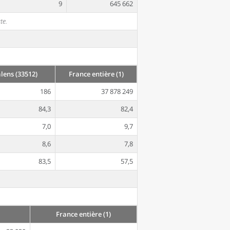
9
645 662
te.
lens (33512)
France entière (1)
186
37 878 249
84,3
82,4
7,0
9,7
8,6
7,8
83,5
57,5
France entière (1)