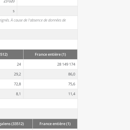
23 020
s
seignés. À cause de l'absence de données de
512)
France entière (1)
24
28 149 174
29,2
86,0
72,8
75,6
8,1
11,4
alens (33512)
France entière (1)