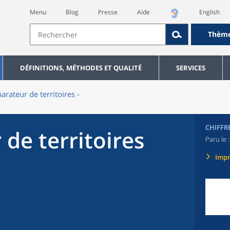
Menu
Blog
Presse
Aide
English
Thèm
DÉFINITIONS, MÉTHODES ET QUALITÉ
SERVICES
rateur de territoires -
CHIFFR
de territoires
Paru le 
Imp