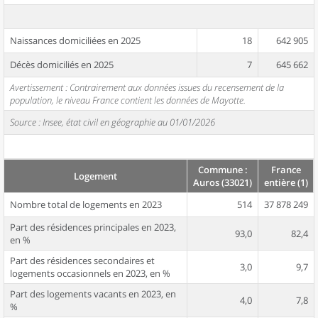
Naissances domiciliées en 2025
18
642 905
Décès domiciliés en 2025
7
645 662
Avertissement : Contrairement aux données issues du recensement de la
population, le niveau France contient les données de Mayotte.
Source : Insee, état civil en géographie au 01/01/2026
Commune :
France
Logement
Auros (33021)
entière (1)
Nombre total de logements en 2023
514
37 878 249
Part des résidences principales en 2023,
93,0
82,4
en %
Part des résidences secondaires et
3,0
9,7
logements occasionnels en 2023, en %
Part des logements vacants en 2023, en
4,0
7,8
%