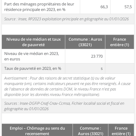
Part des ménages propriétaires de leur
66,3
57,5
résidence principale en 2023, en %
Source : Insee, RP2023 exploitation principale en géographie au 01/01/2026
Niveau de vie médian et taux
Commune : Auros
France
de pauvreté
(33021)
entière (1)
Niveau de vie médian en 2023,
23 770
en euros
Taux de pauvreté en 2023, en %
s
Avertissement : Pour des raisons de secret statistique (s) ou de valeur
manquante (vm), certains indicateurs peuvent ne pas être renseignés. À cause
de l'absence de données de certains DOM, le niveau France n'est pas
disponible (voir les données niveau France métropolitaine).
Sources : Insee-DGFiP-Cnaf-Cnav-Ccmsa, Fichier localisé social et fiscal en
géographie au 01/01/2026
Emploi – Chômage au sens du
Commune :
France
recensement
Auros (33021)
entière (1)