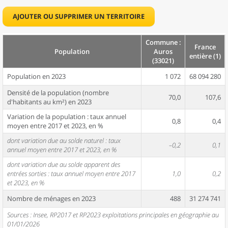
AJOUTER OU SUPPRIMER UN TERRITOIRE
Commune :
France
Population
Auros
entière (1)
(33021)
Population en 2023
1 072
68 094 280
Densité de la population (nombre
70,0
107,6
d'habitants au km²) en 2023
Variation de la population : taux annuel
0,8
0,4
moyen entre 2017 et 2023, en %
dont variation due au solde naturel : taux
–0,2
0,1
annuel moyen entre 2017 et 2023, en %
dont variation due au solde apparent des
entrées sorties : taux annuel moyen entre 2017
1,0
0,2
et 2023, en %
Nombre de ménages en 2023
488
31 274 741
Sources : Insee, RP2017 et RP2023 exploitations principales en géographie au
01/01/2026