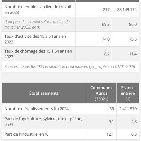
Nombre d'emplois au lieu de travail
217
28 149 174
en 2023
dont part de l'emploi salarié au lieu de
69,3
86,0
travail en 2023, en %
Taux d'activité des 15 à 64 ans en
74,0
75,6
2023
Taux de chômage des 15 à 64 ans en
8,2
11,4
2023
Sources : Insee, RP2023 exploitation principale en géographie au 01/01/2026
Commune :
France
Établissements
Auros
entière
(33021)
(1)
Nombre d'établissements fin 2024
33
2 411 570
Part de l'agriculture, sylviculture et pêche,
9,1
4,8
en %
Part de l'industrie, en %
12,1
6,3