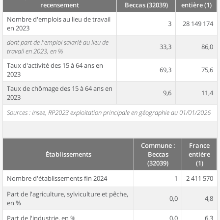
recensement
Beccas (32039)
entière (1)
Nombre d'emplois au lieu de travail
3
28 149 174
en 2023
dont part de l'emploi salarié au lieu de
33,3
86,0
travail en 2023, en %
Taux d'activité des 15 à 64 ans en
69,3
75,6
2023
Taux de chômage des 15 à 64 ans en
9,6
11,4
2023
Sources : Insee, RP2023 exploitation principale en géographie au 01/01/2026
Commune :
France
Établissements
Beccas
entière
(32039)
(1)
Nombre d'établissements fin 2024
1
2 411 570
Part de l'agriculture, sylviculture et pêche,
0,0
4,8
en %
Part de l'industrie, en %
0,0
6,3