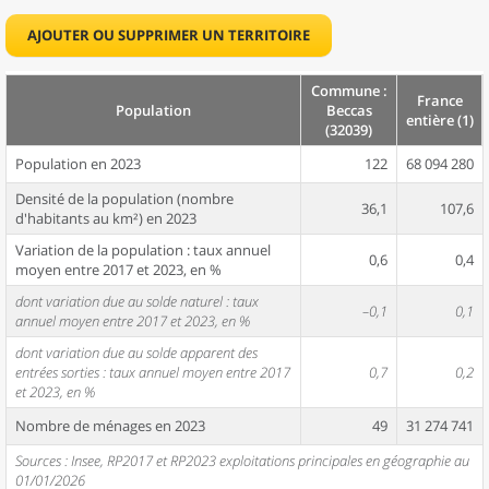
AJOUTER OU SUPPRIMER UN TERRITOIRE
Commune :
France
Population
Beccas
entière (1)
(32039)
Population en 2023
122
68 094 280
Densité de la population (nombre
36,1
107,6
d'habitants au km²) en 2023
Variation de la population : taux annuel
0,6
0,4
moyen entre 2017 et 2023, en %
dont variation due au solde naturel : taux
–0,1
0,1
annuel moyen entre 2017 et 2023, en %
dont variation due au solde apparent des
entrées sorties : taux annuel moyen entre 2017
0,7
0,2
et 2023, en %
Nombre de ménages en 2023
49
31 274 741
Sources : Insee, RP2017 et RP2023 exploitations principales en géographie au
01/01/2026