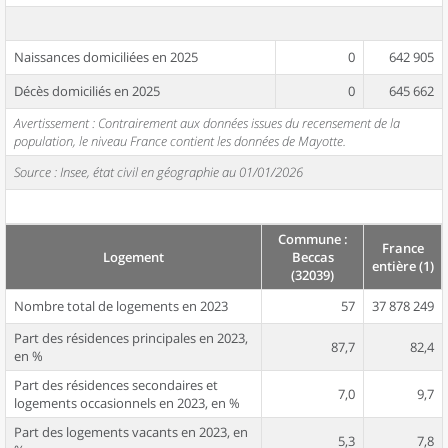
Naissances domiciliées en 2025
0
642 905
Décès domiciliés en 2025
0
645 662
Avertissement : Contrairement aux données issues du recensement de la
population, le niveau France contient les données de Mayotte.
Source : Insee, état civil en géographie au 01/01/2026
Commune :
France
Logement
Beccas
entière (1)
(32039)
Nombre total de logements en 2023
57
37 878 249
Part des résidences principales en 2023,
87,7
82,4
en %
Part des résidences secondaires et
7,0
9,7
logements occasionnels en 2023, en %
Part des logements vacants en 2023, en
5,3
7,8