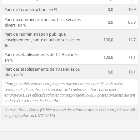
Part de la construction, en %
0,0
10,9
Part du commerce, transports et services
0,0
65,3
divers, en %
Part de l'administration publique,
enseignement, santé et action sociale, en
100,0
12,7
%
Part des établissements de 1 à 9 salariés,
100,0
71,1
en %
Part des établissements de 10 salariés ou
0,0
18,1
plus, en %
Champ : établissements employeurs durant l'année et actifs la dernière
semaine de décembre hors secteur de la défense et hors particuliers
employeurs. Les effectifs salariés correspondent ici aux postes présents durant
la dernière semaine de décembre.
Source : Insee, Flores (Fichier localisé des rémunérations et de l'emploi salarié)
en géographie au 01/01/2025