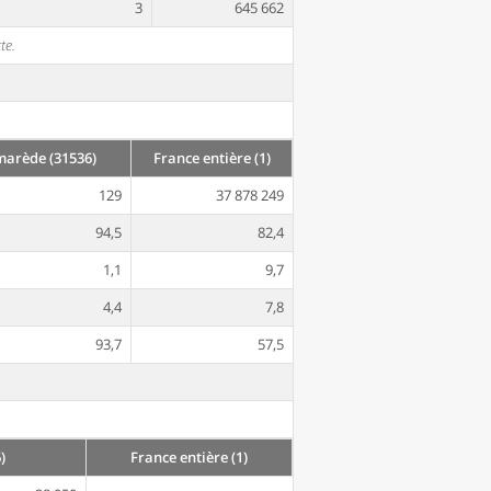
3
645 662
te.
arède (31536)
France entière (1)
129
37 878 249
94,5
82,4
1,1
9,7
4,4
7,8
93,7
57,5
)
France entière (1)