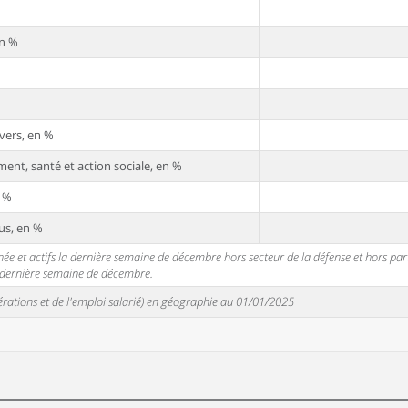
en %
vers, en %
ent, santé et action sociale, en %
n %
us, en %
 et actifs la dernière semaine de décembre hors secteur de la défense et hors partic
a dernière semaine de décembre.
unérations et de l'emploi salarié) en géographie au 01/01/2025