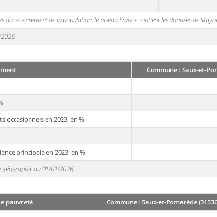
s du recensement de la population, le niveau France contient les données de Mayot
1/2026
ement
Commune : Saux-et-Pom
 %
ts occasionnels en 2023, en %
dence principale en 2023, en %
 en géographie au 01/01/2026
de pauvreté
Commune : Saux-et-Pomarède (31536