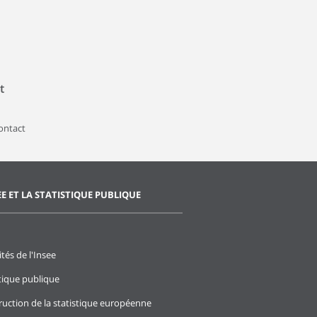
t
contact
EE ET LA STATISTIQUE PUBLIQUE
ités de l'Insee
stique publique
ruction de la statistique européenne