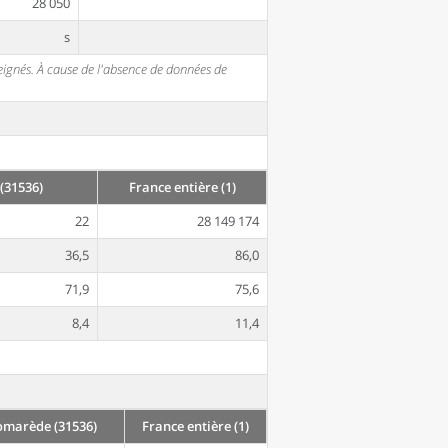
28 050
s
seignés. À cause de l'absence de données de
(31536)
France entière (1)
22
28 149 174
36,5
86,0
71,9
75,6
8,4
11,4
omarède (31536)
France entière (1)