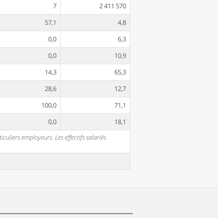
7
2 411 570
57,1
4,8
0,0
6,3
0,0
10,9
14,3
65,3
28,6
12,7
100,0
71,1
0,0
18,1
uliers employeurs. Les effectifs salariés