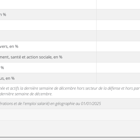
en %
vers, en %
ent, santé et action sociale, en %
n %
us, en %
 et actifs la dernière semaine de décembre hors secteur de la défense et hors partic
a dernière semaine de décembre.
unérations et de l'emploi salarié) en géographie au 01/01/2025