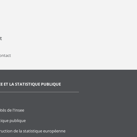
t
contact
EE ET LA STATISTIQUE PUBLIQUE
ités de l'Insee
stique publique
ruction de la statistique européenne