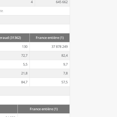
4
645 662
te.
raud (31362)
France entière (1)
130
37 878 249
72,7
82,4
5,5
9,7
21,8
7,8
84,7
57,5
France entière (1)