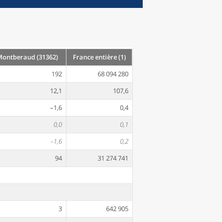
ontberaud (31362)
France entière (1)
192
68 094 280
12,1
107,6
–1,6
0,4
0,0
0,1
–1,6
0,2
94
31 274 741
3
642 905