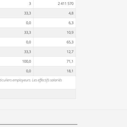
3
2 411 570
33,3
4,8
0,0
6,3
33,3
10,9
0,0
65,3
33,3
12,7
100,0
71,1
0,0
18,1
uliers employeurs. Les effectifs salariés