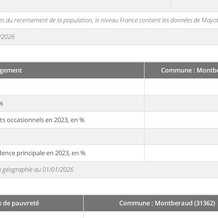
s du recensement de la population, le niveau France contient les données de Mayot
1/2026
gement
Commune : Montbe
 %
ts occasionnels en 2023, en %
dence principale en 2023, en %
 en géographie au 01/01/2026
x de pauvreté
Commune : Montberaud (31362)