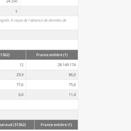
24 250
s
seignés. À cause de l'absence de données de
1362)
France entière (1)
12
28 149 174
29,9
86,0
77,6
75,6
6,0
11,4
eraud (31362)
France entière (1)