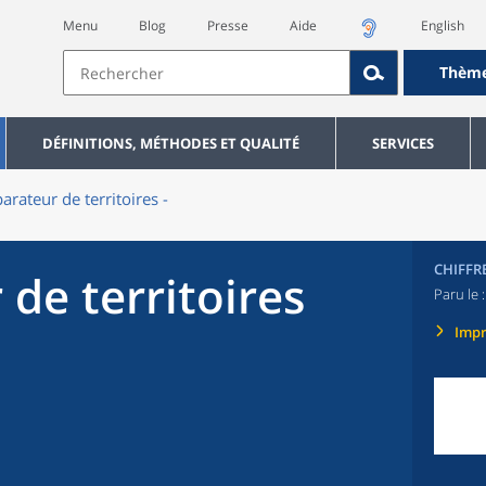
Menu
Blog
Presse
Aide
English
Thèm
DÉFINITIONS, MÉTHODES ET QUALITÉ
SERVICES
rateur de territoires -
CHIFFR
de territoires
Paru le 
Imp