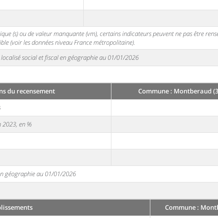
stique (s) ou de valeur manquante (vm), certains indicateurs peuvent ne pas être ren
ble (voir les données niveau France métropolitaine).
localisé social et fiscal en géographie au 01/01/2026
ns du recensement
Commune : Montberaud (3
3
en 2023, en %
e en géographie au 01/01/2026
blissements
Commune : Montb