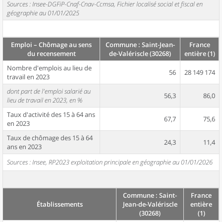
Sources : Insee-DGFiP-Cnaf-Cnav-Ccmsa, Fichier localisé social et fiscal en
géographie au 01/01/2025
Emploi – Chômage au sens
Commune : Saint-Jean-
France
du recensement
de-Valériscle (30268)
entière (1)
Nombre d'emplois au lieu de
56
28 149 174
travail en 2023
dont part de l'emploi salarié au
56,3
86,0
lieu de travail en 2023, en %
Taux d'activité des 15 à 64 ans
67,7
75,6
en 2023
Taux de chômage des 15 à 64
24,3
11,4
ans en 2023
Sources : Insee, RP2023 exploitation principale en géographie au 01/01/2026
Commune : Saint-
France
Établissements
Jean-de-Valériscle
entière
(30268)
(1)