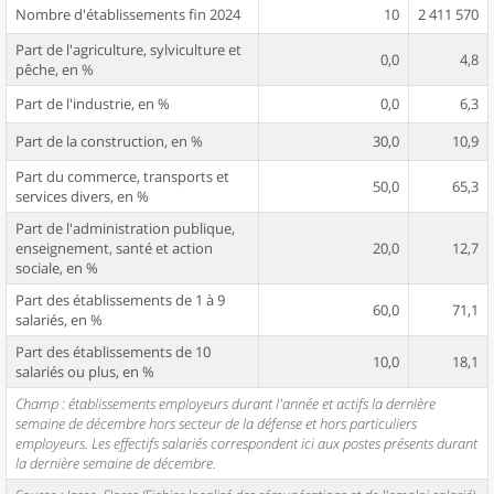
Nombre d'établissements fin 2024
10
2 411 570
Part de l'agriculture, sylviculture et
0,0
4,8
pêche, en %
Part de l'industrie, en %
0,0
6,3
Part de la construction, en %
30,0
10,9
Part du commerce, transports et
50,0
65,3
services divers, en %
Part de l'administration publique,
enseignement, santé et action
20,0
12,7
sociale, en %
Part des établissements de 1 à 9
60,0
71,1
salariés, en %
Part des établissements de 10
10,0
18,1
salariés ou plus, en %
Champ : établissements employeurs durant l'année et actifs la dernière
semaine de décembre hors secteur de la défense et hors particuliers
employeurs. Les effectifs salariés correspondent ici aux postes présents durant
la dernière semaine de décembre.