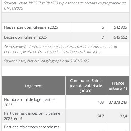
Sources : Insee, RP2017 et RP2023 exploitations principales en géographie au
01/01/2026
Naissances domiciliées en 2025
5
642 905
Décès domiciliés en 2025
7
645 662
Avertissement : Contrairement aux données issues du recensement de la
population, le niveau France contient les données de Mayotte.
Source : Insee, état civil en géographie au 01/01/2026
Commune : Saint-
France
Logement
Jean-de-Valériscle
entière (1)
(30268)
Nombre total de logements en
439
37 878 249
2023
Part des résidences principales en
64,7
82,4
2023, en %
Part des résidences secondaires