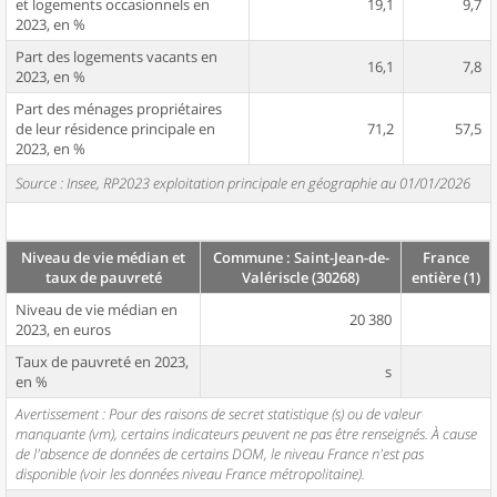
et logements occasionnels en
19,1
9,7
2023, en %
Part des logements vacants en
16,1
7,8
2023, en %
Part des ménages propriétaires
de leur résidence principale en
71,2
57,5
2023, en %
Source : Insee, RP2023 exploitation principale en géographie au 01/01/2026
Niveau de vie médian et
Commune : Saint-Jean-de-
France
taux de pauvreté
Valériscle (30268)
entière (1)
Niveau de vie médian en
20 380
2023, en euros
Taux de pauvreté en 2023,
s
en %
Avertissement : Pour des raisons de secret statistique (s) ou de valeur
manquante (vm), certains indicateurs peuvent ne pas être renseignés. À cause
de l'absence de données de certains DOM, le niveau France n'est pas
disponible (voir les données niveau France métropolitaine).