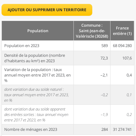
AJOUTER OU SUPPRIMER UN TERRITOIRE
Commune :
France
Population
Saint-Jean-de-
entière (1)
Valériscle (30268)
Population en 2023
589
68 094 280
Densité de la population (nombre
72,3
107,6
d'habitants au km²) en 2023
Variation de la population : taux
annuel moyen entre 2017 et 2023, en
–2,1
0,4
%
dont variation due au solde naturel :
taux annuel moyen entre 2017 et 2023,
–0,2
0,1
en %
dont variation due au solde apparent
des entrées sorties : taux annuel moyen
–1,9
0,2
entre 2017 et 2023, en %
Nombre de ménages en 2023
284
31 274 741