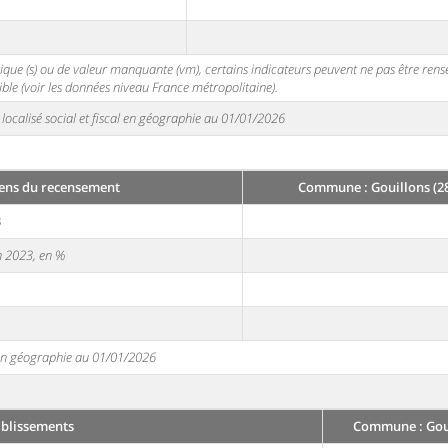
stique (s) ou de valeur manquante (vm), certains indicateurs peuvent ne pas être ren
ble (voir les données niveau France métropolitaine).
localisé social et fiscal en géographie au 01/01/2026
ens du recensement
Commune : Gouillons (2
3
en 2023, en %
e en géographie au 01/01/2026
ablissements
Commune : Goui