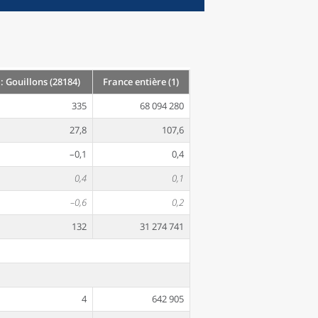
 Gouillons (28184)
France entière (1)
335
68 094 280
27,8
107,6
–0,1
0,4
0,4
0,1
–0,6
0,2
132
31 274 741
4
642 905