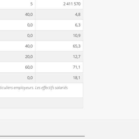
5
2 411 570
40,0
4,8
0,0
6,3
0,0
10,9
40,0
65,3
20,0
12,7
60,0
71,1
0,0
18,1
uliers employeurs. Les effectifs salariés