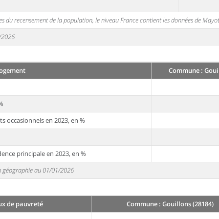
s du recensement de la population, le niveau France contient les données de Mayot
1/2026
ogement
Commune : Gouil
 %
ts occasionnels en 2023, en %
dence principale en 2023, en %
 en géographie au 01/01/2026
ux de pauvreté
Commune : Gouillons (28184)