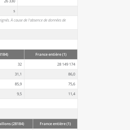
26 330
s
seignés. À cause de l'absence de données de
8184)
France entière (1)
32
28 149 174
31,1
86,0
85,9
75,6
9,5
11,4
llons (28184)
France entière (1)