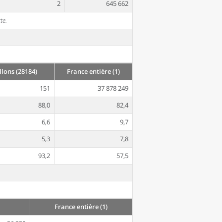
2
645 662
te.
lons (28184)
France entière (1)
151
37 878 249
88,0
82,4
6,6
9,7
5,3
7,8
93,2
57,5
France entière (1)