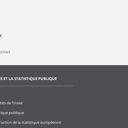
t
contact
EE ET LA STATISTIQUE PUBLIQUE
ités de l'Insee
stique publique
ruction de la statistique européenne