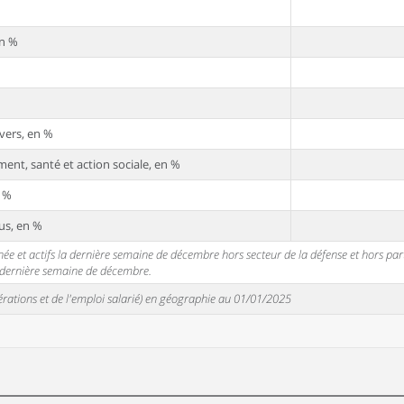
en %
vers, en %
ent, santé et action sociale, en %
n %
us, en %
 et actifs la dernière semaine de décembre hors secteur de la défense et hors partic
a dernière semaine de décembre.
unérations et de l'emploi salarié) en géographie au 01/01/2025