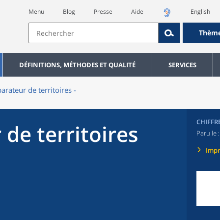
Menu
Blog
Presse
Aide
English
Thèm
DÉFINITIONS, MÉTHODES ET QUALITÉ
SERVICES
rateur de territoires -
CHIFFR
de territoires
Paru le 
Imp