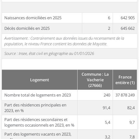
Naissances domiciliées en 2025
6
642 905
Décès domiciliés en 2025
2
645 662
Avertissement : Contrairement aux données issues du recensement de la
population, le niveau France contient les données de Mayotte.
Source : Insee, état civil en géographie au 01/01/2026
Commune : La
France
Logement
Vacherie
entière (1)
(27666)
Nombre total de logements en 2023
240
37 878 249
Part des résidences principales en
91,4
82,4
2023, en %
Part des résidences secondaires et
5,4
9,7
logements occasionnels en 2023, en %
Part des logements vacants en 2023,
3,2
7,8