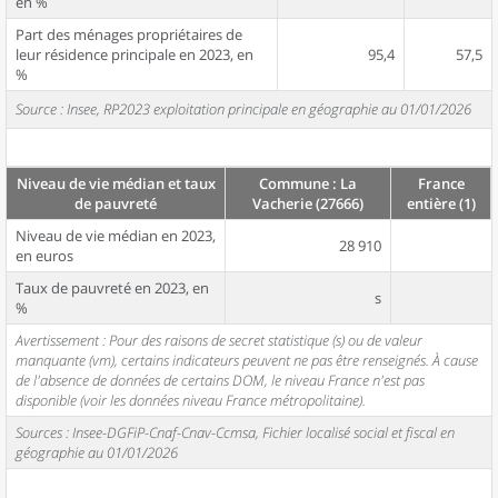
en %
Part des ménages propriétaires de
leur résidence principale en 2023, en
95,4
57,5
%
Source : Insee, RP2023 exploitation principale en géographie au 01/01/2026
Niveau de vie médian et taux
Commune : La
France
de pauvreté
Vacherie (27666)
entière (1)
Niveau de vie médian en 2023,
28 910
en euros
Taux de pauvreté en 2023, en
s
%
Avertissement : Pour des raisons de secret statistique (s) ou de valeur
manquante (vm), certains indicateurs peuvent ne pas être renseignés. À cause
de l'absence de données de certains DOM, le niveau France n'est pas
disponible (voir les données niveau France métropolitaine).
Sources : Insee-DGFiP-Cnaf-Cnav-Ccmsa, Fichier localisé social et fiscal en
géographie au 01/01/2026