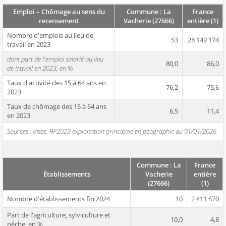
Emploi – Chômage au sens du
Commune : La
France
recensement
Vacherie (27666)
entière (1)
Nombre d'emplois au lieu de
53
28 149 174
travail en 2023
dont part de l'emploi salarié au lieu
80,0
86,0
de travail en 2023, en %
Taux d'activité des 15 à 64 ans en
76,2
75,6
2023
Taux de chômage des 15 à 64 ans
6,5
11,4
en 2023
Sources : Insee, RP2023 exploitation principale en géographie au 01/01/2026
Commune : La
France
Établissements
Vacherie
entière
(27666)
(1)
Nombre d'établissements fin 2024
10
2 411 570
Part de l'agriculture, sylviculture et
10,0
4,8
pêche, en %