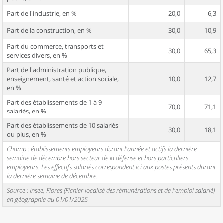
Part de l'industrie, en %
20,0
6,3
Part de la construction, en %
30,0
10,9
Part du commerce, transports et
30,0
65,3
services divers, en %
Part de l'administration publique,
enseignement, santé et action sociale,
10,0
12,7
en %
Part des établissements de 1 à 9
70,0
71,1
salariés, en %
Part des établissements de 10 salariés
30,0
18,1
ou plus, en %
Champ : établissements employeurs durant l'année et actifs la dernière
semaine de décembre hors secteur de la défense et hors particuliers
employeurs. Les effectifs salariés correspondent ici aux postes présents durant
la dernière semaine de décembre.
Source : Insee, Flores (Fichier localisé des rémunérations et de l'emploi salarié)
en géographie au 01/01/2025