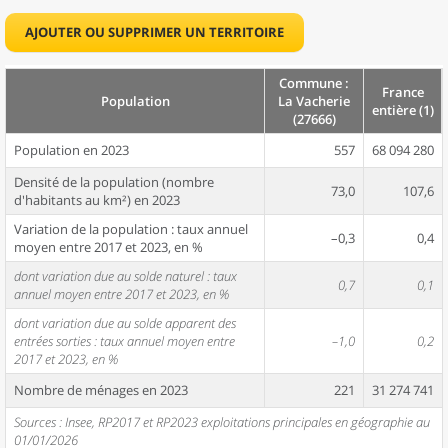
AJOUTER OU SUPPRIMER UN TERRITOIRE
Commune :
France
Population
La Vacherie
entière (1)
(27666)
Population en 2023
557
68 094 280
Densité de la population (nombre
73,0
107,6
d'habitants au km²) en 2023
Variation de la population : taux annuel
–0,3
0,4
moyen entre 2017 et 2023, en %
dont variation due au solde naturel : taux
0,7
0,1
annuel moyen entre 2017 et 2023, en %
dont variation due au solde apparent des
entrées sorties : taux annuel moyen entre
–1,0
0,2
2017 et 2023, en %
Nombre de ménages en 2023
221
31 274 741
Sources : Insee, RP2017 et RP2023 exploitations principales en géographie au
01/01/2026