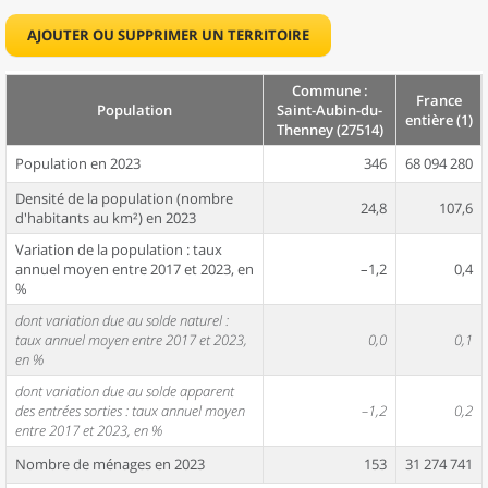
AJOUTER OU SUPPRIMER UN TERRITOIRE
Commune :
France
Population
Saint-Aubin-du-
entière (1)
Thenney (27514)
Population en 2023
346
68 094 280
Densité de la population (nombre
24,8
107,6
d'habitants au km²) en 2023
Variation de la population : taux
annuel moyen entre 2017 et 2023, en
–1,2
0,4
%
dont variation due au solde naturel :
taux annuel moyen entre 2017 et 2023,
0,0
0,1
en %
dont variation due au solde apparent
des entrées sorties : taux annuel moyen
–1,2
0,2
entre 2017 et 2023, en %
Nombre de ménages en 2023
153
31 274 741