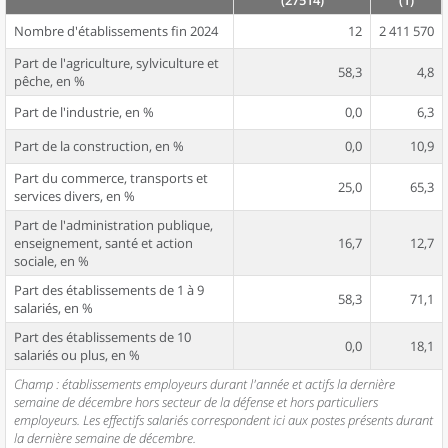
(27514)
(1)
Nombre d'établissements fin 2024
12
2 411 570
Part de l'agriculture, sylviculture et
58,3
4,8
pêche, en %
Part de l'industrie, en %
0,0
6,3
Part de la construction, en %
0,0
10,9
Part du commerce, transports et
25,0
65,3
services divers, en %
Part de l'administration publique,
enseignement, santé et action
16,7
12,7
sociale, en %
Part des établissements de 1 à 9
58,3
71,1
salariés, en %
Part des établissements de 10
0,0
18,1
salariés ou plus, en %
Champ : établissements employeurs durant l'année et actifs la dernière
semaine de décembre hors secteur de la défense et hors particuliers
employeurs. Les effectifs salariés correspondent ici aux postes présents durant
la dernière semaine de décembre.