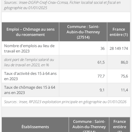
Sources : Insee-DGFiP-Cnaf-Cnav-Ccmsa, Fichier localisé social et fiscal en
géographie au 01/01/2025
Commune : Saint-
Emploi – Chômage au sens
France
Aubin-du-Thenney
du recensement
entière (1)
(27514)
Nombre d'emplois au lieu de
36
28 149 174
travail en 2023
dont part de l'emploi salarié au
61,5
86,0
lieu de travail en 2023, en %
Taux d'activité des 15 à 64 ans
77,7
75,6
en 2023
Taux de chômage des 15 à 64
9,1
11,4
ans en 2023
Sources : Insee, RP2023 exploitation principale en géographie au 01/01/2026
Commune : Saint-
France
Établissements
Aubin-du-Thenney
entière