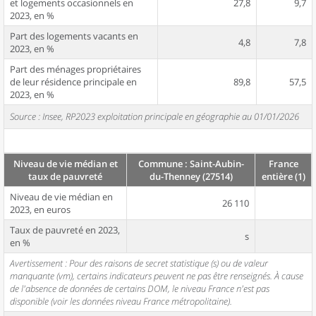
et logements occasionnels en
27,8
9,7
2023, en %
Part des logements vacants en
4,8
7,8
2023, en %
Part des ménages propriétaires
de leur résidence principale en
89,8
57,5
2023, en %
Source : Insee, RP2023 exploitation principale en géographie au 01/01/2026
Niveau de vie médian et
Commune : Saint-Aubin-
France
taux de pauvreté
du-Thenney (27514)
entière (1)
Niveau de vie médian en
26 110
2023, en euros
Taux de pauvreté en 2023,
s
en %
Avertissement : Pour des raisons de secret statistique (s) ou de valeur
manquante (vm), certains indicateurs peuvent ne pas être renseignés. À cause
de l'absence de données de certains DOM, le niveau France n'est pas
disponible (voir les données niveau France métropolitaine).