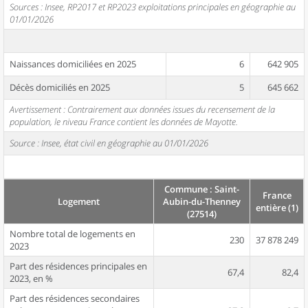
Sources : Insee, RP2017 et RP2023 exploitations principales en géographie au
01/01/2026
Naissances domiciliées en 2025
6
642 905
Décès domiciliés en 2025
5
645 662
Avertissement : Contrairement aux données issues du recensement de la
population, le niveau France contient les données de Mayotte.
Source : Insee, état civil en géographie au 01/01/2026
Commune : Saint-
France
Logement
Aubin-du-Thenney
entière (1)
(27514)
Nombre total de logements en
230
37 878 249
2023
Part des résidences principales en
67,4
82,4
2023, en %
Part des résidences secondaires