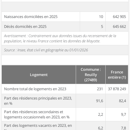
Naissances domiciliées en 2025
10
642 905
Décès domiciliés en 2025
5
645 662
Avertissement : Contrairement aux données issues du recensement de la
population, le niveau France contient les données de Mayotte.
Source : Insee, état civil en géographie au 01/01/2026
Commune :
France
Logement
Reuilly
entière (1)
(27489)
Nombre total de logements en 2023
231
37 878 249
Part des résidences principales en 2023,
91,6
82,4
en %
Part des résidences secondaires et
2,2
9,7
logements occasionnels en 2023, en %
Part des logements vacants en 2023, en
6,2
7,8