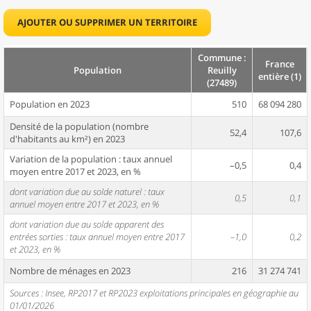
AJOUTER OU SUPPRIMER UN TERRITOIRE
Commune :
France
Population
Reuilly
entière (1)
(27489)
Population en 2023
510
68 094 280
Densité de la population (nombre
52,4
107,6
d'habitants au km²) en 2023
Variation de la population : taux annuel
–0,5
0,4
moyen entre 2017 et 2023, en %
dont variation due au solde naturel : taux
0,5
0,1
annuel moyen entre 2017 et 2023, en %
dont variation due au solde apparent des
entrées sorties : taux annuel moyen entre 2017
–1,0
0,2
et 2023, en %
Nombre de ménages en 2023
216
31 274 741
Sources : Insee, RP2017 et RP2023 exploitations principales en géographie au
01/01/2026