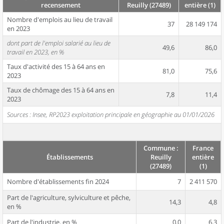
recensement
Reuilly (27489)
entière (1)
Nombre d'emplois au lieu de travail
37
28 149 174
en 2023
dont part de l'emploi salarié au lieu de
49,6
86,0
travail en 2023, en %
Taux d'activité des 15 à 64 ans en
81,0
75,6
2023
Taux de chômage des 15 à 64 ans en
7,8
11,4
2023
Sources : Insee, RP2023 exploitation principale en géographie au 01/01/2026
Commune :
France
Établissements
Reuilly
entière
(27489)
(1)
Nombre d'établissements fin 2024
7
2 411 570
Part de l'agriculture, sylviculture et pêche,
14,3
4,8
en %
Part de l'industrie, en %
0,0
6,3