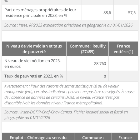
%
Part des ménages propriétaires de leur
88,6
57,5
résidence principale en 2023, en %
Source : Insee, RP2023 exploitation principale en géographie au 01/01/2026
Niveau de vie médian et taux
Commune : Reuilly
France
de pauvreté
(27489)
entière (1)
Niveau de vie médian en 2023,
28 760
en euros
Taux de pauvreté en 2023, en %
s
Avertissement : Pour des raisons de secret statistique (s) ou de valeur
manquante (vm), certains indicateurs peuvent ne pas être renseignés. À cause
de l'absence de données de certains DOM, le niveau France n'est pas
disponible (voir les données niveau France métropolitaine).
Sources : Insee-DGFiP-Cnaf-Cnav-Ccmsa, Fichier localisé social et fiscal en
géographie au 01/01/2026
Emploi – Chômage au sens du
Commune :
France