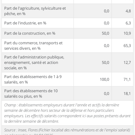
Part de l'agriculture, sylviculture et
0,0
4,8
pêche, en %
Part de l'industrie, en %
0,0
6,3
Part de la construction, en %
50,0
10,9
Part du commerce, transports et
0,0
65,3
services divers, en %
Part de l'administration publique,
enseignement, santé et action
50,0
12,7
sociale, en %
Part des établissements de 1 à 9
100,0
71,1
salariés, en %
Part des établissements de 10
0,0
18,1
salariés ou plus, en %
Champ : établissements employeurs durant l'année et actifs la dernière
semaine de décembre hors secteur de la défense et hors particuliers
employeurs. Les effectifs salariés correspondent ici aux postes présents durant
la dernière semaine de décembre.
Source : Insee, Flores (Fichier localisé des rémunérations et de l'emploi salarié)