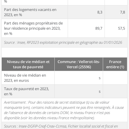
%
Part des logements vacants en
8,3
7,8
2023, en %
Part des ménages propriétaires de
leur résidence principale en 2023,
89,7
57,5
en %
Source : Insee, RP2023 exploitation principale en géographie au 01/01/2026
Niveau de vie médian et
Commune : Vellerot-lès-
France
taux de pauvreté
Vercel (25596)
entière (1)
Niveau de vie médian en
s
2023, en euros
Taux de pauvreté en 2023,
s
en %
Avertissement : Pour des raisons de secret statistique (s) ou de valeur
manquante (vm), certains indicateurs peuvent ne pas être renseignés. À cause
de l'absence de données de certains DOM, le niveau France n'est pas
disponible (voir les données niveau France métropolitaine).
Sources : Insee-DGFiP-Cnaf-Cnav-Ccmsa, Fichier localisé social et fiscal en