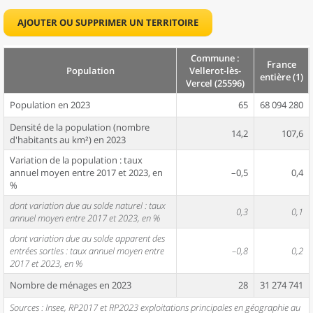
AJOUTER OU SUPPRIMER UN TERRITOIRE
Commune :
France
Population
Vellerot-lès-
entière (1)
Vercel (25596)
Population en 2023
65
68 094 280
Densité de la population (nombre
14,2
107,6
d'habitants au km²) en 2023
Variation de la population : taux
annuel moyen entre 2017 et 2023, en
–0,5
0,4
%
dont variation due au solde naturel : taux
0,3
0,1
annuel moyen entre 2017 et 2023, en %
dont variation due au solde apparent des
entrées sorties : taux annuel moyen entre
–0,8
0,2
2017 et 2023, en %
Nombre de ménages en 2023
28
31 274 741
Sources : Insee, RP2017 et RP2023 exploitations principales en géographie au