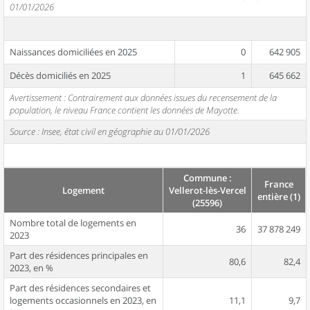
01/01/2026
Naissances domiciliées en 2025
0
642 905
Décès domiciliés en 2025
1
645 662
Avertissement : Contrairement aux données issues du recensement de la
population, le niveau France contient les données de Mayotte.
Source : Insee, état civil en géographie au 01/01/2026
Commune :
France
Logement
Vellerot-lès-Vercel
entière (1)
(25596)
Nombre total de logements en
36
37 878 249
2023
Part des résidences principales en
80,6
82,4
2023, en %
Part des résidences secondaires et
logements occasionnels en 2023, en
11,1
9,7