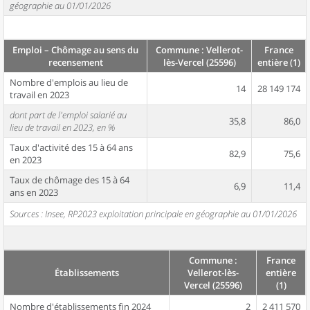
géographie au 01/01/2026
Emploi – Chômage au sens du
Commune : Vellerot-
France
recensement
lès-Vercel (25596)
entière (1)
Nombre d'emplois au lieu de
14
28 149 174
travail en 2023
dont part de l'emploi salarié au
35,8
86,0
lieu de travail en 2023, en %
Taux d'activité des 15 à 64 ans
82,9
75,6
en 2023
Taux de chômage des 15 à 64
6,9
11,4
ans en 2023
Sources : Insee, RP2023 exploitation principale en géographie au 01/01/2026
Commune :
France
Établissements
Vellerot-lès-
entière
Vercel (25596)
(1)
Nombre d'établissements fin 2024
2
2 411 570