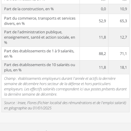
Part de la construction, en %
0,0
10,9
Part du commerce, transports et services
52,9
65,3
divers, en %
Part de l'administration publique,
enseignement, santé et action sociale, en
11,8
12,7
%
Part des établissements de 1 à 9 salariés,
88,2
71,1
en %
Part des établissements de 10 salariés ou
11,8
18,1
plus, en %
Champ : établissements employeurs durant l'année et actifs la dernière
semaine de décembre hors secteur de la défense et hors particuliers
employeurs. Les effectifs salariés correspondent ici aux postes présents durant
la dernière semaine de décembre.
Source : Insee, Flores (Fichier localisé des rémunérations et de l'emploi salarié)
en géographie au 01/01/2025