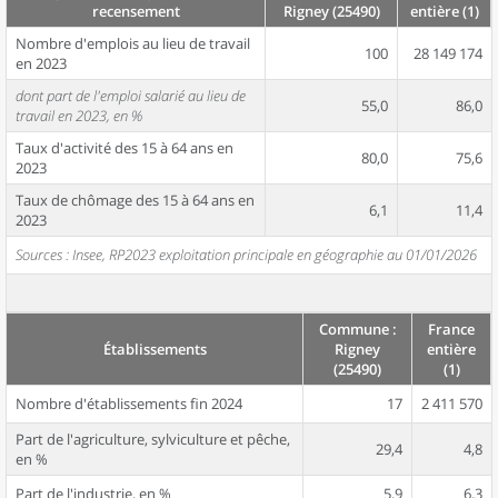
recensement
Rigney (25490)
entière (1)
Nombre d'emplois au lieu de travail
100
28 149 174
en 2023
dont part de l'emploi salarié au lieu de
55,0
86,0
travail en 2023, en %
Taux d'activité des 15 à 64 ans en
80,0
75,6
2023
Taux de chômage des 15 à 64 ans en
6,1
11,4
2023
Sources : Insee, RP2023 exploitation principale en géographie au 01/01/2026
Commune :
France
Établissements
Rigney
entière
(25490)
(1)
Nombre d'établissements fin 2024
17
2 411 570
Part de l'agriculture, sylviculture et pêche,
29,4
4,8
en %
Part de l'industrie, en %
5,9
6,3