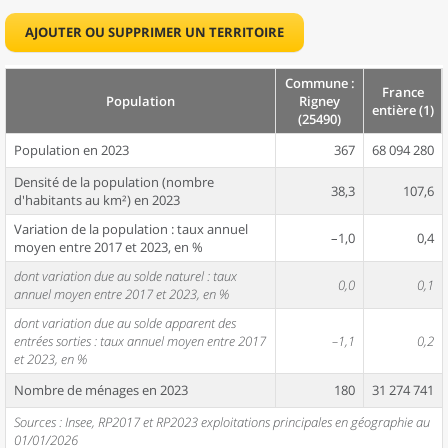
AJOUTER OU SUPPRIMER UN TERRITOIRE
Commune :
France
Population
Rigney
entière (1)
(25490)
Population en 2023
367
68 094 280
Densité de la population (nombre
38,3
107,6
d'habitants au km²) en 2023
Variation de la population : taux annuel
–1,0
0,4
moyen entre 2017 et 2023, en %
dont variation due au solde naturel : taux
0,0
0,1
annuel moyen entre 2017 et 2023, en %
dont variation due au solde apparent des
entrées sorties : taux annuel moyen entre 2017
–1,1
0,2
et 2023, en %
Nombre de ménages en 2023
180
31 274 741
Sources : Insee, RP2017 et RP2023 exploitations principales en géographie au
01/01/2026