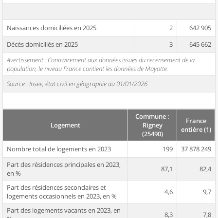
Naissances domiciliées en 2025
2
642 905
Décès domiciliés en 2025
3
645 662
Avertissement : Contrairement aux données issues du recensement de la
population, le niveau France contient les données de Mayotte.
Source : Insee, état civil en géographie au 01/01/2026
Commune :
France
Logement
Rigney
entière (1)
(25490)
Nombre total de logements en 2023
199
37 878 249
Part des résidences principales en 2023,
87,1
82,4
en %
Part des résidences secondaires et
4,6
9,7
logements occasionnels en 2023, en %
Part des logements vacants en 2023, en
8,3
7,8