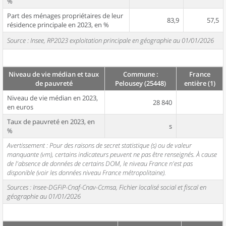
%
Part des ménages propriétaires de leur
83,9
57,5
résidence principale en 2023, en %
Source : Insee, RP2023 exploitation principale en géographie au 01/01/2026
Niveau de vie médian et taux
Commune :
France
de pauvreté
Pelousey (25448)
entière (1)
Niveau de vie médian en 2023,
28 840
en euros
Taux de pauvreté en 2023, en
s
%
Avertissement : Pour des raisons de secret statistique (s) ou de valeur
manquante (vm), certains indicateurs peuvent ne pas être renseignés. À cause
de l'absence de données de certains DOM, le niveau France n'est pas
disponible (voir les données niveau France métropolitaine).
Sources : Insee-DGFiP-Cnaf-Cnav-Ccmsa, Fichier localisé social et fiscal en
géographie au 01/01/2026