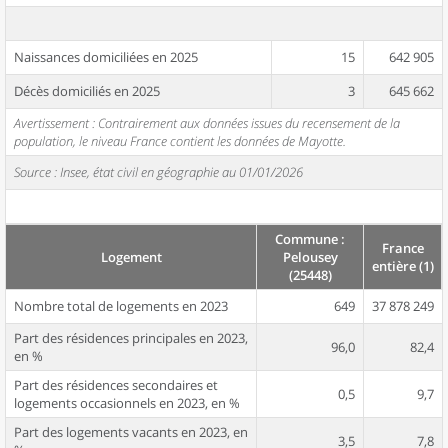
Naissances domiciliées en 2025
15
642 905
Décès domiciliés en 2025
3
645 662
Avertissement : Contrairement aux données issues du recensement de la
population, le niveau France contient les données de Mayotte.
Source : Insee, état civil en géographie au 01/01/2026
Commune :
France
Logement
Pelousey
entière (1)
(25448)
Nombre total de logements en 2023
649
37 878 249
Part des résidences principales en 2023,
96,0
82,4
en %
Part des résidences secondaires et
0,5
9,7
logements occasionnels en 2023, en %
Part des logements vacants en 2023, en
3,5
7,8