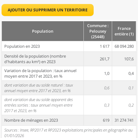
AJOUTER OU SUPPRIMER UN TERRITOIRE
Commune :
France
Population
Pelousey
entière (1)
(25448)
Population en 2023
1 617
68 094 280
Densité de la population (nombre
261,7
107,6
d'habitants au km²) en 2023
Variation de la population : taux annuel
1,0
0,4
moyen entre 2017 et 2023, en %
dont variation due au solde naturel : taux
0,6
0,1
annuel moyen entre 2017 et 2023, en %
dont variation due au solde apparent des
entrées sorties : taux annuel moyen entre
0,3
0,2
2017 et 2023, en %
Nombre de ménages en 2023
619
31 274 741
Sources : Insee, RP2017 et RP2023 exploitations principales en géographie au
01/01/2026