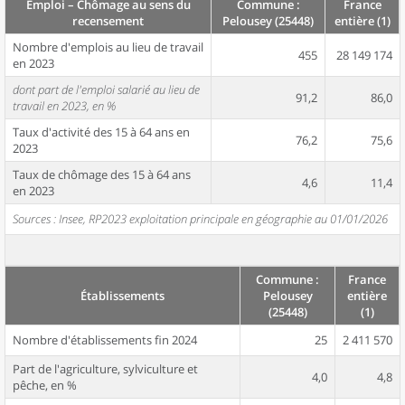
Emploi – Chômage au sens du
Commune :
France
recensement
Pelousey (25448)
entière (1)
Nombre d'emplois au lieu de travail
455
28 149 174
en 2023
dont part de l'emploi salarié au lieu de
91,2
86,0
travail en 2023, en %
Taux d'activité des 15 à 64 ans en
76,2
75,6
2023
Taux de chômage des 15 à 64 ans
4,6
11,4
en 2023
Sources : Insee, RP2023 exploitation principale en géographie au 01/01/2026
Commune :
France
Établissements
Pelousey
entière
(25448)
(1)
Nombre d'établissements fin 2024
25
2 411 570
Part de l'agriculture, sylviculture et
4,0
4,8
pêche, en %