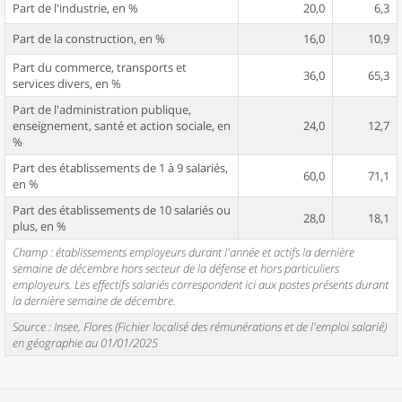
Part de l'industrie, en %
20,0
6,3
Part de la construction, en %
16,0
10,9
Part du commerce, transports et
36,0
65,3
services divers, en %
Part de l'administration publique,
enseignement, santé et action sociale, en
24,0
12,7
%
Part des établissements de 1 à 9 salariés,
60,0
71,1
en %
Part des établissements de 10 salariés ou
28,0
18,1
plus, en %
Champ : établissements employeurs durant l'année et actifs la dernière
semaine de décembre hors secteur de la défense et hors particuliers
employeurs. Les effectifs salariés correspondent ici aux postes présents durant
la dernière semaine de décembre.
Source : Insee, Flores (Fichier localisé des rémunérations et de l'emploi salarié)
en géographie au 01/01/2025