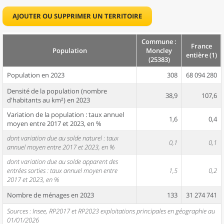
AJOUTER OU SUPPRIMER UN TERRITOIRE
Commune :
France
Population
Moncley
entière (1)
(25383)
Population en 2023
308
68 094 280
Densité de la population (nombre
38,9
107,6
d'habitants au km²) en 2023
Variation de la population : taux annuel
1,6
0,4
moyen entre 2017 et 2023, en %
dont variation due au solde naturel : taux
0,1
0,1
annuel moyen entre 2017 et 2023, en %
dont variation due au solde apparent des
entrées sorties : taux annuel moyen entre
1,5
0,2
2017 et 2023, en %
Nombre de ménages en 2023
133
31 274 741
Sources : Insee, RP2017 et RP2023 exploitations principales en géographie au
01/01/2026