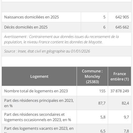
Naissances domiciliées en 2025
5
642 905
Décès domiciliés en 2025
6
645 662
Avertissement : Contrairement aux données issues du recensement de la
population, le niveau France contient les données de Mayotte.
Source : Insee, état civil en géographie au 01/01/2026
Commune :
France
Logement
Moncley
entière (1)
(25383)
Nombre total de logements en 2023
155
37 878 249
Part des résidences principales en 2023,
87,7
82,4
en %
Part des résidences secondaires et
5,8
9,7
logements occasionnels en 2023, en %
Part des logements vacants en 2023, en
6,5
7,8