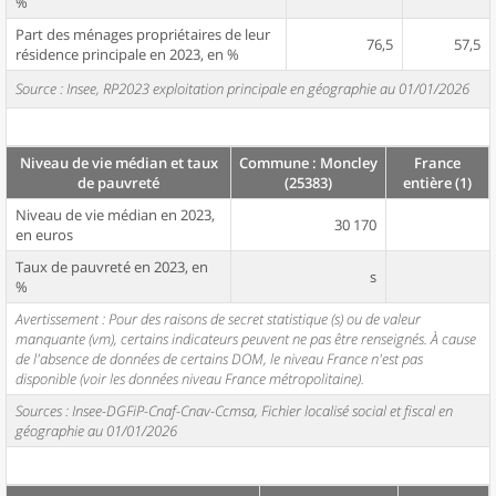
%
Part des ménages propriétaires de leur
76,5
57,5
résidence principale en 2023, en %
Source : Insee, RP2023 exploitation principale en géographie au 01/01/2026
Niveau de vie médian et taux
Commune : Moncley
France
de pauvreté
(25383)
entière (1)
Niveau de vie médian en 2023,
30 170
en euros
Taux de pauvreté en 2023, en
s
%
Avertissement : Pour des raisons de secret statistique (s) ou de valeur
manquante (vm), certains indicateurs peuvent ne pas être renseignés. À cause
de l'absence de données de certains DOM, le niveau France n'est pas
disponible (voir les données niveau France métropolitaine).
Sources : Insee-DGFiP-Cnaf-Cnav-Ccmsa, Fichier localisé social et fiscal en
géographie au 01/01/2026