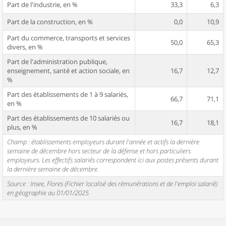
Part de l'industrie, en %
33,3
6,3
Part de la construction, en %
0,0
10,9
Part du commerce, transports et services
50,0
65,3
divers, en %
Part de l'administration publique,
enseignement, santé et action sociale, en
16,7
12,7
%
Part des établissements de 1 à 9 salariés,
66,7
71,1
en %
Part des établissements de 10 salariés ou
16,7
18,1
plus, en %
Champ : établissements employeurs durant l'année et actifs la dernière
semaine de décembre hors secteur de la défense et hors particuliers
employeurs. Les effectifs salariés correspondent ici aux postes présents durant
la dernière semaine de décembre.
Source : Insee, Flores (Fichier localisé des rémunérations et de l'emploi salarié)
en géographie au 01/01/2025