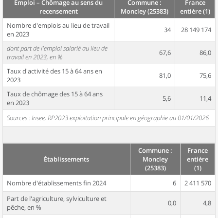
Emploi – Chômage au sens du
Commune :
France
recensement
Moncley (25383)
entière (1)
Nombre d'emplois au lieu de travail
34
28 149 174
en 2023
dont part de l'emploi salarié au lieu de
67,6
86,0
travail en 2023, en %
Taux d'activité des 15 à 64 ans en
81,0
75,6
2023
Taux de chômage des 15 à 64 ans
5,6
11,4
en 2023
Sources : Insee, RP2023 exploitation principale en géographie au 01/01/2026
Commune :
France
Établissements
Moncley
entière
(25383)
(1)
Nombre d'établissements fin 2024
6
2 411 570
Part de l'agriculture, sylviculture et
0,0
4,8
pêche, en %