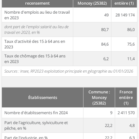
recensement
Moncey (25382)
entière (1)
Nombre d'emplois au lieu de travail
49
28 149 174
en 2023
dont part de l'emploi salarié au lieu de
80,7
86,0
travail en 2023, en %
Taux d'activité des 15 à 64 ans en
84,6
75,6
2023
Taux de chômage des 15 à 64 ans
6,2
11,4
en 2023
Sources : Insee, RP2023 exploitation principale en géographie au 01/01/2026
Commune :
France
Établissements
Moncey
entière
(25382)
(1)
Nombre d'établissements fin 2024
9
2 411 570
Part de l'agriculture, sylviculture et
22,2
4,8
pêche, en %
Part de l'industrie, en %
22,2
6,3