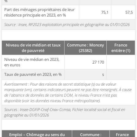
%
Part des ménages propriétaires de leur
75,1
57,5
résidence principale en 2023, en %
Source : Insee, RP2023 exploitation principale en géographie au 01/01/2026
Niveau de vie médian et taux
Commune : Moncey
France
de pauvreté
(25382)
entière (1)
Niveau de vie médian en 2023,
27 170
en euros
Taux de pauvreté en 2023, en %
s
Avertissement : Pour des raisons de secret statistique (s) ou de valeur
manquante (vm), certains indicateurs peuvent ne pas être renseignés. À cause
de l'absence de données de certains DOM, le niveau France n'est pas
disponible (voir les données niveau France métropolitaine).
Sources : Insee-DGFiP-Cnaf-Cnav-Ccmsa, Fichier localisé social et fiscal en
géographie au 01/01/2026
Emploi – Chômage au sens du
Commune :
France