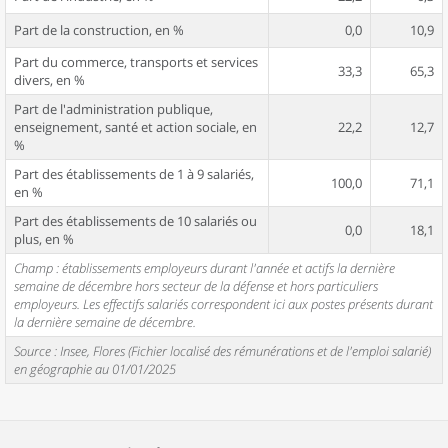
Part de la construction, en %
0,0
10,9
Part du commerce, transports et services
33,3
65,3
divers, en %
Part de l'administration publique,
enseignement, santé et action sociale, en
22,2
12,7
%
Part des établissements de 1 à 9 salariés,
100,0
71,1
en %
Part des établissements de 10 salariés ou
0,0
18,1
plus, en %
Champ : établissements employeurs durant l'année et actifs la dernière
semaine de décembre hors secteur de la défense et hors particuliers
employeurs. Les effectifs salariés correspondent ici aux postes présents durant
la dernière semaine de décembre.
Source : Insee, Flores (Fichier localisé des rémunérations et de l'emploi salarié)
en géographie au 01/01/2025