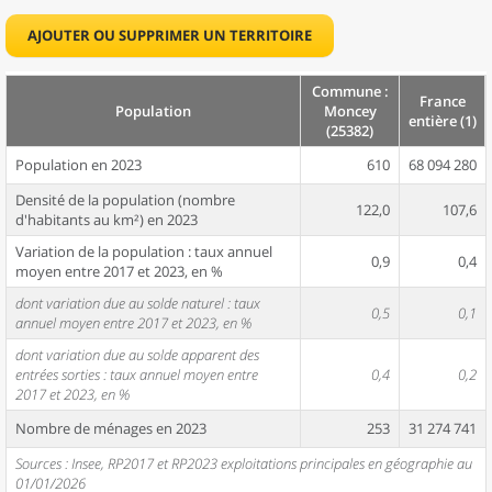
AJOUTER OU SUPPRIMER UN TERRITOIRE
Commune :
France
Population
Moncey
entière (1)
(25382)
Population en 2023
610
68 094 280
Densité de la population (nombre
122,0
107,6
d'habitants au km²) en 2023
Variation de la population : taux annuel
0,9
0,4
moyen entre 2017 et 2023, en %
dont variation due au solde naturel : taux
0,5
0,1
annuel moyen entre 2017 et 2023, en %
dont variation due au solde apparent des
entrées sorties : taux annuel moyen entre
0,4
0,2
2017 et 2023, en %
Nombre de ménages en 2023
253
31 274 741
Sources : Insee, RP2017 et RP2023 exploitations principales en géographie au
01/01/2026