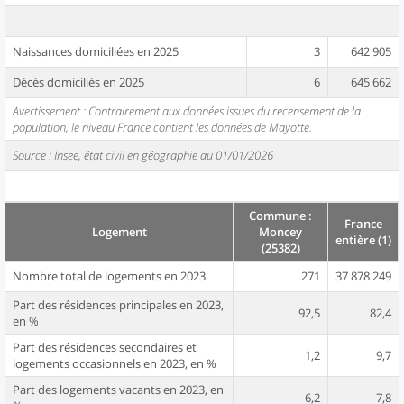
Naissances domiciliées en 2025
3
642 905
Décès domiciliés en 2025
6
645 662
Avertissement : Contrairement aux données issues du recensement de la
population, le niveau France contient les données de Mayotte.
Source : Insee, état civil en géographie au 01/01/2026
Commune :
France
Logement
Moncey
entière (1)
(25382)
Nombre total de logements en 2023
271
37 878 249
Part des résidences principales en 2023,
92,5
82,4
en %
Part des résidences secondaires et
1,2
9,7
logements occasionnels en 2023, en %
Part des logements vacants en 2023, en
6,2
7,8