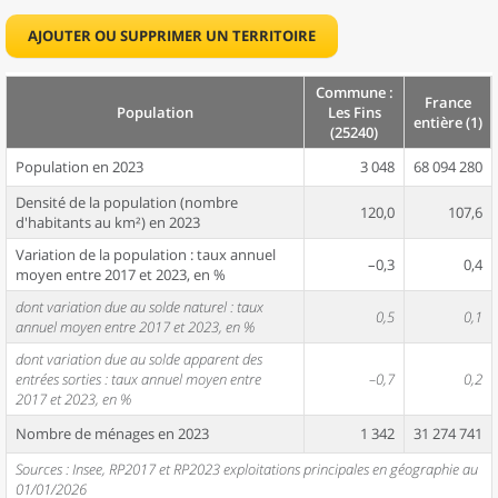
AJOUTER OU SUPPRIMER UN TERRITOIRE
Commune :
France
Population
Les Fins
entière (1)
(25240)
Population en 2023
3 048
68 094 280
Densité de la population (nombre
120,0
107,6
d'habitants au km²) en 2023
Variation de la population : taux annuel
–0,3
0,4
moyen entre 2017 et 2023, en %
dont variation due au solde naturel : taux
0,5
0,1
annuel moyen entre 2017 et 2023, en %
dont variation due au solde apparent des
entrées sorties : taux annuel moyen entre
–0,7
0,2
2017 et 2023, en %
Nombre de ménages en 2023
1 342
31 274 741
Sources : Insee, RP2017 et RP2023 exploitations principales en géographie au
01/01/2026