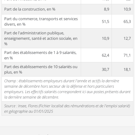
Part de la construction, en %
8,9
10,9
Part du commerce, transports et services
51,5
65,3
divers, en %
Part de l'administration publique,
enseignement, santé et action sociale, en
10,9
12,7
%
Part des établissements de 1 à 9 salariés,
62,4
71,1
en %
Part des établissements de 10 salariés ou
30,7
18,1
plus, en %
Champ : établissements employeurs durant l'année et actifs la dernière
semaine de décembre hors secteur de la défense et hors particuliers
employeurs. Les effectifs salariés correspondent ici aux postes présents durant
la dernière semaine de décembre.
Source : Insee, Flores (Fichier localisé des rémunérations et de l'emploi salarié)
en géographie au 01/01/2025