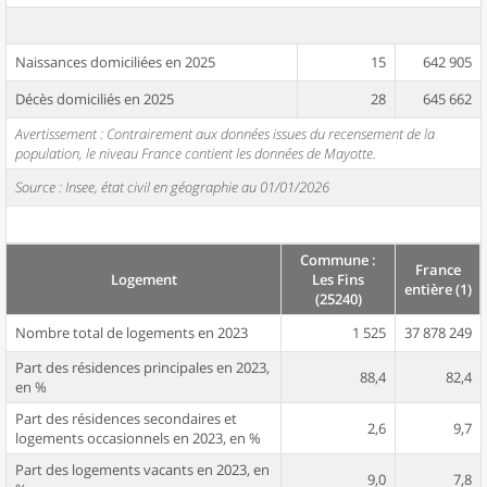
Naissances domiciliées en 2025
15
642 905
Décès domiciliés en 2025
28
645 662
Avertissement : Contrairement aux données issues du recensement de la
population, le niveau France contient les données de Mayotte.
Source : Insee, état civil en géographie au 01/01/2026
Commune :
France
Logement
Les Fins
entière (1)
(25240)
Nombre total de logements en 2023
1 525
37 878 249
Part des résidences principales en 2023,
88,4
82,4
en %
Part des résidences secondaires et
2,6
9,7
logements occasionnels en 2023, en %
Part des logements vacants en 2023, en
9,0
7,8