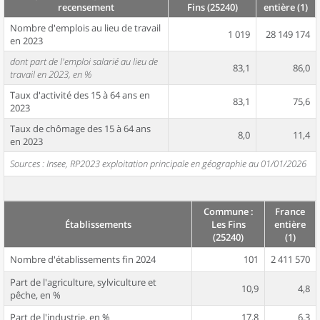
recensement
Fins (25240)
entière (1)
Nombre d'emplois au lieu de travail
1 019
28 149 174
en 2023
dont part de l'emploi salarié au lieu de
83,1
86,0
travail en 2023, en %
Taux d'activité des 15 à 64 ans en
83,1
75,6
2023
Taux de chômage des 15 à 64 ans
8,0
11,4
en 2023
Sources : Insee, RP2023 exploitation principale en géographie au 01/01/2026
Commune :
France
Établissements
Les Fins
entière
(25240)
(1)
Nombre d'établissements fin 2024
101
2 411 570
Part de l'agriculture, sylviculture et
10,9
4,8
pêche, en %
Part de l'industrie, en %
17,8
6,3