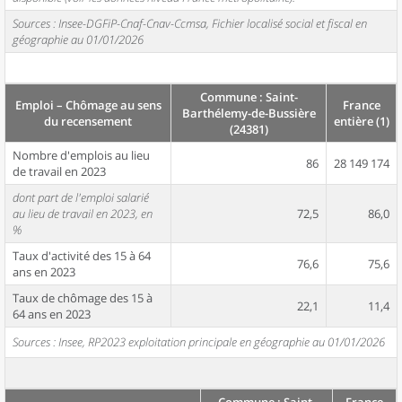
Sources : Insee-DGFiP-Cnaf-Cnav-Ccmsa, Fichier localisé social et fiscal en
géographie au 01/01/2026
Commune : Saint-
Emploi – Chômage au sens
France
Barthélemy-de-Bussière
du recensement
entière (1)
(24381)
Nombre d'emplois au lieu
86
28 149 174
de travail en 2023
dont part de l'emploi salarié
au lieu de travail en 2023, en
72,5
86,0
%
Taux d'activité des 15 à 64
76,6
75,6
ans en 2023
Taux de chômage des 15 à
22,1
11,4
64 ans en 2023
Sources : Insee, RP2023 exploitation principale en géographie au 01/01/2026