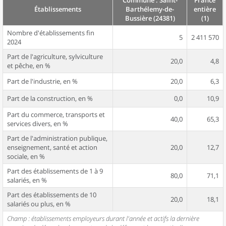
Commune : Saint-
France
Établissements
Barthélemy-de-
entière
Bussière (24381)
(1)
Nombre d'établissements fin
5
2 411 570
2024
Part de l'agriculture, sylviculture
20,0
4,8
et pêche, en %
Part de l'industrie, en %
20,0
6,3
Part de la construction, en %
0,0
10,9
Part du commerce, transports et
40,0
65,3
services divers, en %
Part de l'administration publique,
enseignement, santé et action
20,0
12,7
sociale, en %
Part des établissements de 1 à 9
80,0
71,1
salariés, en %
Part des établissements de 10
20,0
18,1
salariés ou plus, en %
Champ : établissements employeurs durant l'année et actifs la dernière