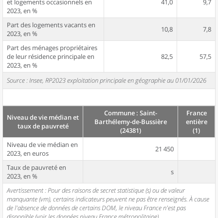
et logements occasionnels en
41,0
9,7
2023, en %
Part des logements vacants en
10,8
7,8
2023, en %
Part des ménages propriétaires
de leur résidence principale en
82,5
57,5
2023, en %
Source : Insee, RP2023 exploitation principale en géographie au 01/01/2026
Commune : Saint-
France
Niveau de vie médian et
Barthélemy-de-Bussière
entière
taux de pauvreté
(24381)
(1)
Niveau de vie médian en
21 450
2023, en euros
Taux de pauvreté en
s
2023, en %
Avertissement : Pour des raisons de secret statistique (s) ou de valeur
manquante (vm), certains indicateurs peuvent ne pas être renseignés. À cause
de l'absence de données de certains DOM, le niveau France n'est pas
disponible (voir les données niveau France métropolitaine).