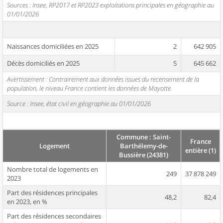
Sources : Insee, RP2017 et RP2023 exploitations principales en géographie au
01/01/2026
Naissances domiciliées en 2025
2
642 905
Décès domiciliés en 2025
5
645 662
Avertissement : Contrairement aux données issues du recensement de la
population, le niveau France contient les données de Mayotte.
Source : Insee, état civil en géographie au 01/01/2026
Commune : Saint-
France
Logement
Barthélemy-de-
entière (1)
Bussière (24381)
Nombre total de logements en
249
37 878 249
2023
Part des résidences principales
48,2
82,4
en 2023, en %
Part des résidences secondaires