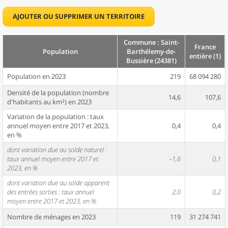
AJOUTER OU SUPPRIMER UN TERRITOIRE
Commune : Saint-
France
Population
Barthélemy-de-
entière (1)
Bussière (24381)
Population en 2023
219
68 094 280
Densité de la population (nombre
14,6
107,6
d'habitants au km²) en 2023
Variation de la population : taux
annuel moyen entre 2017 et 2023,
0,4
0,4
en %
dont variation due au solde naturel :
taux annuel moyen entre 2017 et
–1,6
0,1
2023, en %
dont variation due au solde apparent
des entrées sorties : taux annuel
2,0
0,2
moyen entre 2017 et 2023, en %
Nombre de ménages en 2023
119
31 274 741