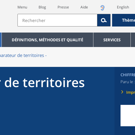
Menu
Blog
Presse
Aide
English
Thèm
DÉFINITIONS, MÉTHODES ET QUALITÉ
SERVICES
rateur de territoires -
CHIFFR
de territoires
Paru le 
Imp