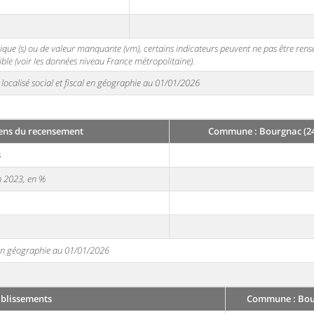
stique (s) ou de valeur manquante (vm), certains indicateurs peuvent ne pas être ren
ble (voir les données niveau France métropolitaine).
localisé social et fiscal en géographie au 01/01/2026
ens du recensement
Commune : Bourgnac (2
3
en 2023, en %
e en géographie au 01/01/2026
ablissements
Commune : Bou