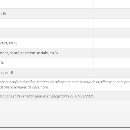
en %
vers, en %
ent, santé et action sociale, en %
n %
us, en %
 et actifs la dernière semaine de décembre hors secteur de la défense et hors partic
a dernière semaine de décembre.
unérations et de l'emploi salarié) en géographie au 01/01/2025