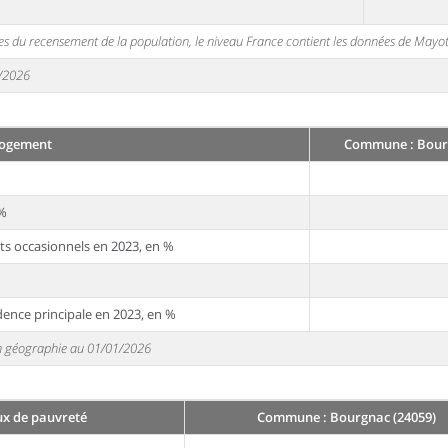
s du recensement de la population, le niveau France contient les données de Mayot
1/2026
ogement
Commune : Bourg
 %
ts occasionnels en 2023, en %
dence principale en 2023, en %
 en géographie au 01/01/2026
ux de pauvreté
Commune : Bourgnac (24059)