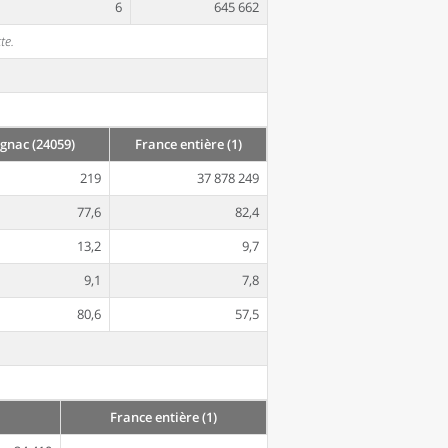
6
645 662
te.
nac (24059)
France entière (1)
219
37 878 249
77,6
82,4
13,2
9,7
9,1
7,8
80,6
57,5
France entière (1)