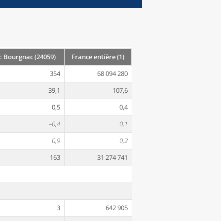
 Bourgnac (24059)
France entière (1)
354
68 094 280
39,1
107,6
0,5
0,4
–0,4
0,1
0,9
0,2
163
31 274 741
3
642 905