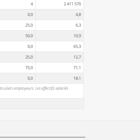
4
2 411 570
0,0
4,8
25,0
6,3
50,0
10,9
0,0
65,3
25,0
12,7
75,0
71,1
0,0
18,1
uliers employeurs. Les effectifs salariés