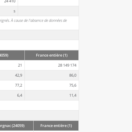
24 410
s
seignés. À cause de l'absence de données de
4059)
France entière (1)
21
28 149 174
42,9
86,0
77,2
75,6
6,4
11,4
rgnac (24059)
France entière (1)