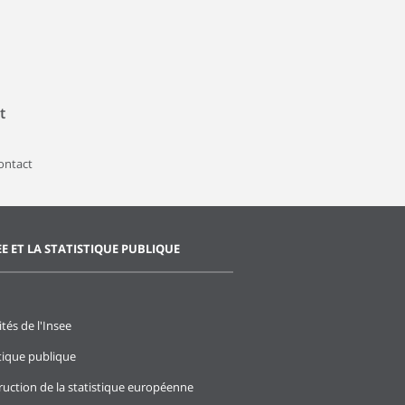
t
contact
EE ET LA STATISTIQUE PUBLIQUE
ités de l'Insee
stique publique
ruction de la statistique européenne