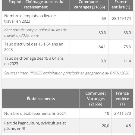
Emploi – Chômage au sens du
Commune :
France
recensement
Varanges (21656)
entière (1)
Nombre d'emplois au lieu de
69
28 149 174
travail en 2023
dont part de l'emploi salarié au lieu de
80,6
86,0
travail en 2023, en %
Taux d'activité des 15 à 64 ans en
84,1
75,6
2023
Taux de chômage des 15 à 64 ans
3,8
11,4
en 2023
Sources : Insee, RP2023 exploitation principale en géographie au 01/01/2026
Commune :
France
Établissements
Varanges
entière
(21656)
(1)
Nombre d'établissements fin 2024
10
2 411 570
Part de l'agriculture, sylviculture et
20,0
4,8
pêche, en %