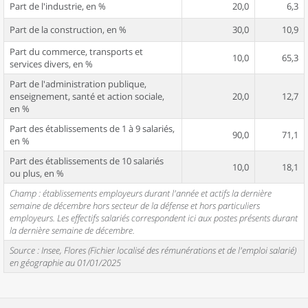
Part de l'industrie, en %
20,0
6,3
Part de la construction, en %
30,0
10,9
Part du commerce, transports et
10,0
65,3
services divers, en %
Part de l'administration publique,
enseignement, santé et action sociale,
20,0
12,7
en %
Part des établissements de 1 à 9 salariés,
90,0
71,1
en %
Part des établissements de 10 salariés
10,0
18,1
ou plus, en %
Champ : établissements employeurs durant l'année et actifs la dernière
semaine de décembre hors secteur de la défense et hors particuliers
employeurs. Les effectifs salariés correspondent ici aux postes présents durant
la dernière semaine de décembre.
Source : Insee, Flores (Fichier localisé des rémunérations et de l'emploi salarié)
en géographie au 01/01/2025