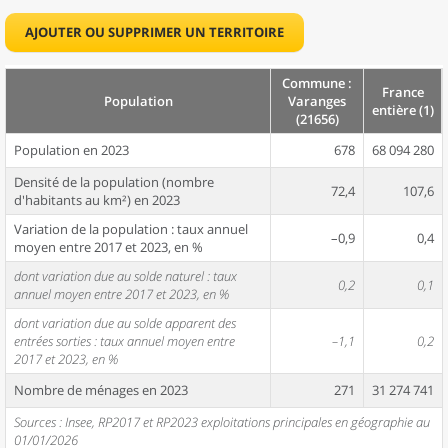
AJOUTER OU SUPPRIMER UN TERRITOIRE
Commune :
France
Population
Varanges
entière (1)
(21656)
Population en 2023
678
68 094 280
Densité de la population (nombre
72,4
107,6
d'habitants au km²) en 2023
Variation de la population : taux annuel
–0,9
0,4
moyen entre 2017 et 2023, en %
dont variation due au solde naturel : taux
0,2
0,1
annuel moyen entre 2017 et 2023, en %
dont variation due au solde apparent des
entrées sorties : taux annuel moyen entre
–1,1
0,2
2017 et 2023, en %
Nombre de ménages en 2023
271
31 274 741
Sources : Insee, RP2017 et RP2023 exploitations principales en géographie au
01/01/2026