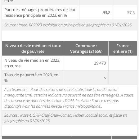
en %
Part des ménages propriétaires de leur
93,2
57,5
résidence principale en 2023, en %
Source : Insee, RP2023 exploitation principale en géographie au 01/01/2026
Niveau de vie médian et taux
Commune :
France
de pauvreté
Varanges (21656)
entière (1)
Niveau de vie médian en 2023,
29 470
en euros
Taux de pauvreté en 2023, en
s
%
Avertissement : Pour des raisons de secret statistique (s) ou de valeur
manquante (vm), certains indicateurs peuvent ne pas être renseignés. À cause
de l'absence de données de certains DOM, le niveau France n'est pas
disponible (voir les données niveau France métropolitaine).
Sources : Insee-DGFiP-Cnaf-Cnav-Ccmsa, Fichier localisé social et fiscal en
géographie au 01/01/2026