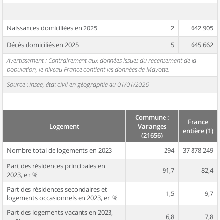
Naissances domiciliées en 2025
2
642 905
Décès domiciliés en 2025
5
645 662
Avertissement : Contrairement aux données issues du recensement de la
population, le niveau France contient les données de Mayotte.
Source : Insee, état civil en géographie au 01/01/2026
Commune :
France
Logement
Varanges
entière (1)
(21656)
Nombre total de logements en 2023
294
37 878 249
Part des résidences principales en
91,7
82,4
2023, en %
Part des résidences secondaires et
1,5
9,7
logements occasionnels en 2023, en %
Part des logements vacants en 2023,
6,8
7,8