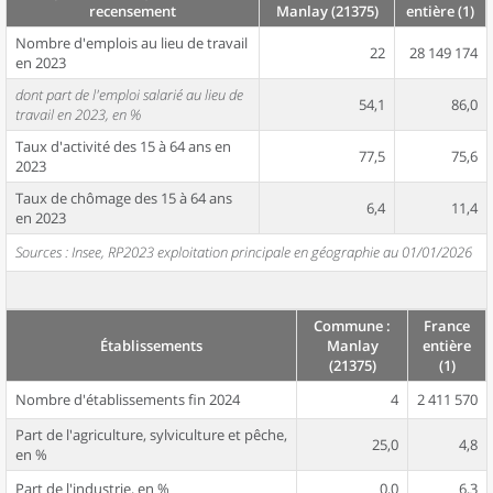
recensement
Manlay (21375)
entière (1)
Nombre d'emplois au lieu de travail
22
28 149 174
en 2023
dont part de l'emploi salarié au lieu de
54,1
86,0
travail en 2023, en %
Taux d'activité des 15 à 64 ans en
77,5
75,6
2023
Taux de chômage des 15 à 64 ans
6,4
11,4
en 2023
Sources : Insee, RP2023 exploitation principale en géographie au 01/01/2026
Commune :
France
Établissements
Manlay
entière
(21375)
(1)
Nombre d'établissements fin 2024
4
2 411 570
Part de l'agriculture, sylviculture et pêche,
25,0
4,8
en %
Part de l'industrie, en %
0,0
6,3