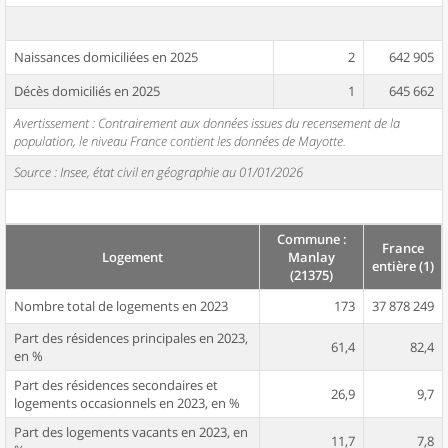
Naissances domiciliées en 2025
2
642 905
Décès domiciliés en 2025
1
645 662
Avertissement : Contrairement aux données issues du recensement de la
population, le niveau France contient les données de Mayotte.
Source : Insee, état civil en géographie au 01/01/2026
Commune :
France
Logement
Manlay
entière (1)
(21375)
Nombre total de logements en 2023
173
37 878 249
Part des résidences principales en 2023,
61,4
82,4
en %
Part des résidences secondaires et
26,9
9,7
logements occasionnels en 2023, en %
Part des logements vacants en 2023, en
11,7
7,8