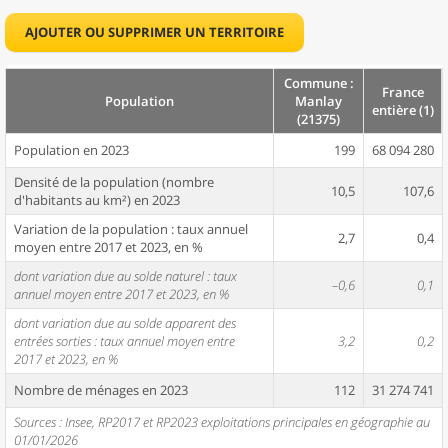
AJOUTER OU SUPPRIMER UN TERRITOIRE
Commune :
France
Population
Manlay
entière (1)
(21375)
Population en 2023
199
68 094 280
Densité de la population (nombre
10,5
107,6
d'habitants au km²) en 2023
Variation de la population : taux annuel
2,7
0,4
moyen entre 2017 et 2023, en %
dont variation due au solde naturel : taux
–0,6
0,1
annuel moyen entre 2017 et 2023, en %
dont variation due au solde apparent des
entrées sorties : taux annuel moyen entre
3,2
0,2
2017 et 2023, en %
Nombre de ménages en 2023
112
31 274 741
Sources : Insee, RP2017 et RP2023 exploitations principales en géographie au
01/01/2026