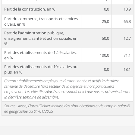
Part de la construction, en %
0,0
10,9
Part du commerce, transports et services
25,0
65,3
divers, en %
Part de l'administration publique,
enseignement, santé et action sociale, en
50,0
12,7
%
Part des établissements de 1 à 9 salariés,
100,0
71,1
en %
Part des établissements de 10 salariés ou
0,0
18,1
plus, en %
Champ : établissements employeurs durant l'année et actifs la dernière
semaine de décembre hors secteur de la défense et hors particuliers
employeurs. Les effectifs salariés correspondent ici aux postes présents durant
la dernière semaine de décembre.
Source : Insee, Flores (Fichier localisé des rémunérations et de l'emploi salarié)
en géographie au 01/01/2025