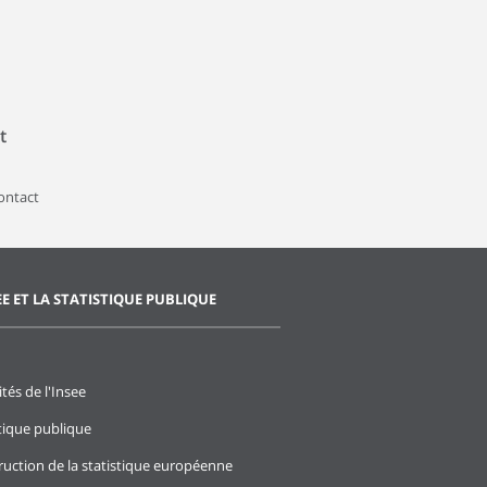
t
contact
EE ET LA STATISTIQUE PUBLIQUE
ités de l'Insee
stique publique
ruction de la statistique européenne