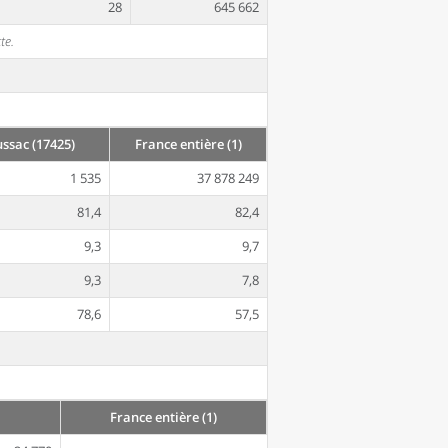
28
645 662
te.
sac (17425)
France entière (1)
1 535
37 878 249
81,4
82,4
9,3
9,7
9,3
7,8
78,6
57,5
France entière (1)