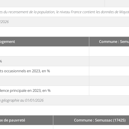
s du recensement de la population, le niveau France contient les données de Mayot
1/2026
ogement
Commune : Semus
 %
ts occasionnels en 2023, en %
dence principale en 2023, en %
 en géographie au 01/01/2026
ux de pauvreté
Commune : Semussac (17425)