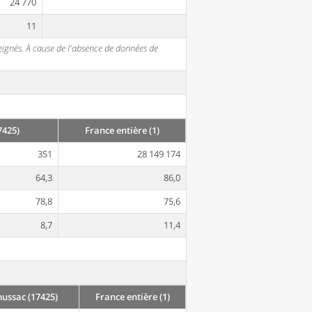
24 770
11
seignés. À cause de l'absence de données de
7425)
France entière (1)
351
28 149 174
64,3
86,0
78,8
75,6
8,7
11,4
ussac (17425)
France entière (1)