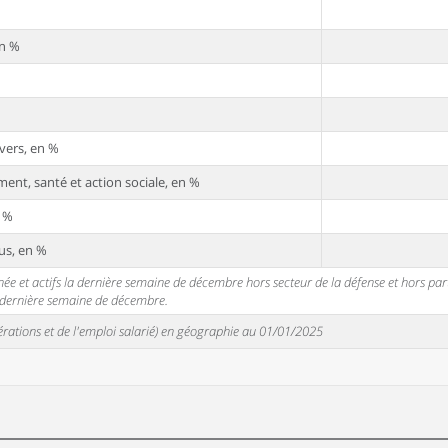
en %
vers, en %
ent, santé et action sociale, en %
n %
us, en %
 et actifs la dernière semaine de décembre hors secteur de la défense et hors partic
a dernière semaine de décembre.
unérations et de l'emploi salarié) en géographie au 01/01/2025