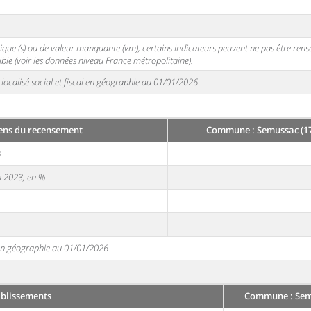
stique (s) ou de valeur manquante (vm), certains indicateurs peuvent ne pas être ren
ble (voir les données niveau France métropolitaine).
localisé social et fiscal en géographie au 01/01/2026
ens du recensement
Commune : Semussac (1
3
en 2023, en %
e en géographie au 01/01/2026
ablissements
Commune : Sem