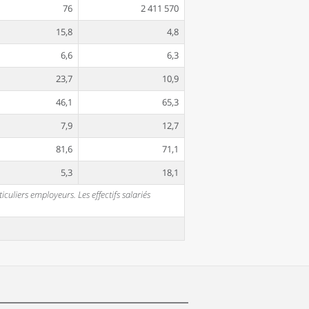
76
2 411 570
15,8
4,8
6,6
6,3
23,7
10,9
46,1
65,3
7,9
12,7
81,6
71,1
5,3
18,1
uliers employeurs. Les effectifs salariés