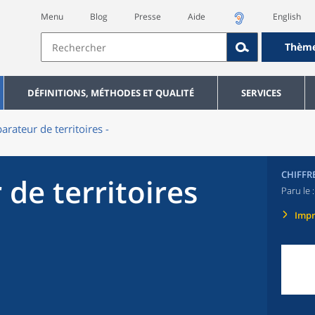
Menu
Blog
Presse
Aide
English
Thèm
DÉFINITIONS, MÉTHODES ET QUALITÉ
SERVICES
rateur de territoires -
CHIFFR
de territoires
Paru le 
Imp