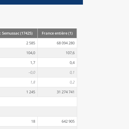
 Semussac (17425)
France entière (1)
2 585
68 094 280
104,0
107,6
1,7
0,4
–0,0
0,1
1,8
0,2
1 245
31 274 741
18
642 905