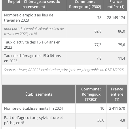
Emploi – Chômage au sens du
Commune :
France
recensement
Romegoux (17302)
entière (1)
Nombre d'emplois au lieu de
78
28 149 174
travail en 2023
dont part de l'emploi salarié au lieu de
62,8
86,0
travail en 2023, en %
Taux d'activité des 15 à 64 ans en
77,3
75,6
2023
Taux de chômage des 15 à 64 ans
7,8
11,4
en 2023
Sources : Insee, RP2023 exploitation principale en géographie au 01/01/2026
Commune :
France
Établissements
Romegoux
entière
(17302)
(1)
Nombre d'établissements fin 2024
10
2 411 570
Part de l'agriculture, sylviculture et
30,0
4,8
pêche, en %