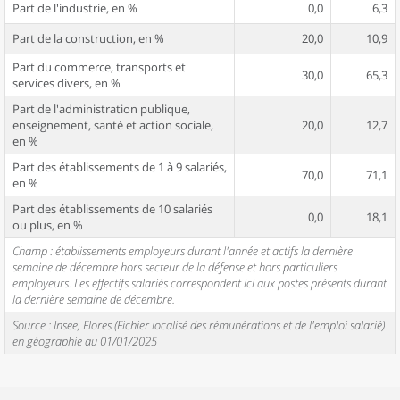
Part de l'industrie, en %
0,0
6,3
Part de la construction, en %
20,0
10,9
Part du commerce, transports et
30,0
65,3
services divers, en %
Part de l'administration publique,
enseignement, santé et action sociale,
20,0
12,7
en %
Part des établissements de 1 à 9 salariés,
70,0
71,1
en %
Part des établissements de 10 salariés
0,0
18,1
ou plus, en %
Champ : établissements employeurs durant l'année et actifs la dernière
semaine de décembre hors secteur de la défense et hors particuliers
employeurs. Les effectifs salariés correspondent ici aux postes présents durant
la dernière semaine de décembre.
Source : Insee, Flores (Fichier localisé des rémunérations et de l'emploi salarié)
en géographie au 01/01/2025