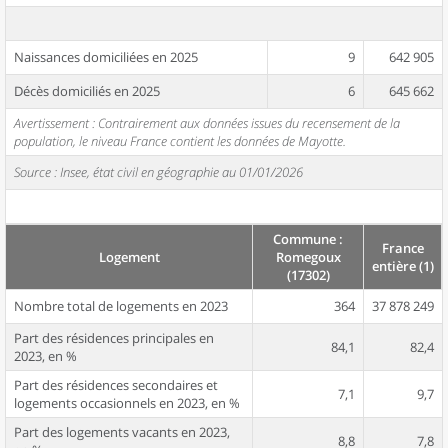
Naissances domiciliées en 2025
9
642 905
Décès domiciliés en 2025
6
645 662
Avertissement : Contrairement aux données issues du recensement de la
population, le niveau France contient les données de Mayotte.
Source : Insee, état civil en géographie au 01/01/2026
Commune :
France
Logement
Romegoux
entière (1)
(17302)
Nombre total de logements en 2023
364
37 878 249
Part des résidences principales en
84,1
82,4
2023, en %
Part des résidences secondaires et
7,1
9,7
logements occasionnels en 2023, en %
Part des logements vacants en 2023,
8,8
7,8