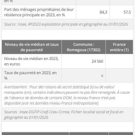
en %
Part des ménages propriétaires de leur
84,3
57,5
résidence principale en 2023, en %
Source : Insee, RP2023 exploitation principale en géographie au 01/01/2026
Niveau de vie médian et taux
Commune :
France
de pauvreté
Romegoux (17302)
entière (1)
Niveau de vie médian en 2023,
24 560
en euros
Taux de pauvreté en 2023, en
s
%
Avertissement : Pour des raisons de secret statistique (s) ou de valeur
manquante (vm), certains indicateurs peuvent ne pas être renseignés. À cause
de l'absence de données de certains DOM, le niveau France n'est pas
disponible (voir les données niveau France métropolitaine).
Sources : Insee-DGFiP-Cnaf-Cnav-Ccmsa, Fichier localisé social et fiscal en
géographie au 01/01/2026