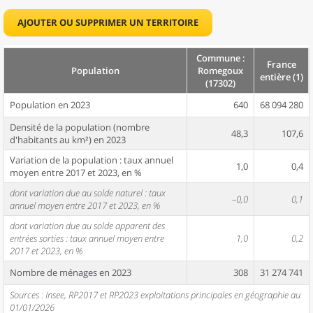
AJOUTER OU SUPPRIMER UN TERRITOIRE
Commune :
France
Population
Romegoux
entière (1)
(17302)
Population en 2023
640
68 094 280
Densité de la population (nombre
48,3
107,6
d'habitants au km²) en 2023
Variation de la population : taux annuel
1,0
0,4
moyen entre 2017 et 2023, en %
dont variation due au solde naturel : taux
–0,0
0,1
annuel moyen entre 2017 et 2023, en %
dont variation due au solde apparent des
entrées sorties : taux annuel moyen entre
1,0
0,2
2017 et 2023, en %
Nombre de ménages en 2023
308
31 274 741
Sources : Insee, RP2017 et RP2023 exploitations principales en géographie au
01/01/2026