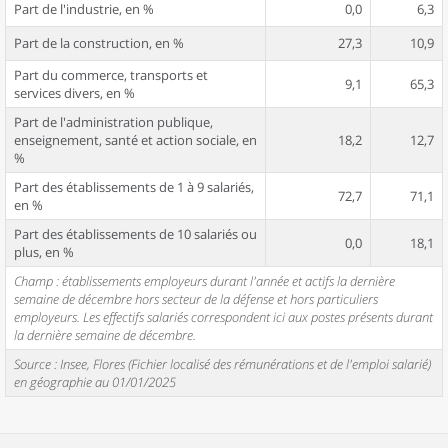
Part de l'industrie, en %
0,0
6,3
Part de la construction, en %
27,3
10,9
Part du commerce, transports et
9,1
65,3
services divers, en %
Part de l'administration publique,
enseignement, santé et action sociale, en
18,2
12,7
%
Part des établissements de 1 à 9 salariés,
72,7
71,1
en %
Part des établissements de 10 salariés ou
0,0
18,1
plus, en %
Champ : établissements employeurs durant l'année et actifs la dernière
semaine de décembre hors secteur de la défense et hors particuliers
employeurs. Les effectifs salariés correspondent ici aux postes présents durant
la dernière semaine de décembre.
Source : Insee, Flores (Fichier localisé des rémunérations et de l'emploi salarié)
en géographie au 01/01/2025