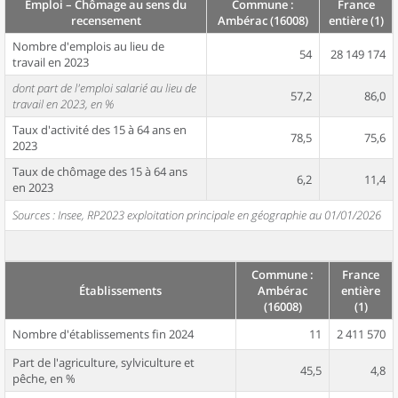
Emploi – Chômage au sens du
Commune :
France
recensement
Ambérac (16008)
entière (1)
Nombre d'emplois au lieu de
54
28 149 174
travail en 2023
dont part de l'emploi salarié au lieu de
57,2
86,0
travail en 2023, en %
Taux d'activité des 15 à 64 ans en
78,5
75,6
2023
Taux de chômage des 15 à 64 ans
6,2
11,4
en 2023
Sources : Insee, RP2023 exploitation principale en géographie au 01/01/2026
Commune :
France
Établissements
Ambérac
entière
(16008)
(1)
Nombre d'établissements fin 2024
11
2 411 570
Part de l'agriculture, sylviculture et
45,5
4,8
pêche, en %