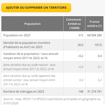
AJOUTER OU SUPPRIMER UN TERRITOIRE
Commune :
France
Population
Ambérac
entière (1)
(16008)
Population en 2023
315
68 094 280
Densité de la population (nombre
26,0
107,6
d'habitants au km²) en 2023
Variation de la population : taux annuel
–0,2
0,4
moyen entre 2017 et 2023, en %
dont variation due au solde naturel : taux
–0,6
0,1
annuel moyen entre 2017 et 2023, en %
dont variation due au solde apparent des
entrées sorties : taux annuel moyen entre
0,4
0,2
2017 et 2023, en %
Nombre de ménages en 2023
148
31 274 741
Sources : Insee, RP2017 et RP2023 exploitations principales en géographie au
01/01/2026