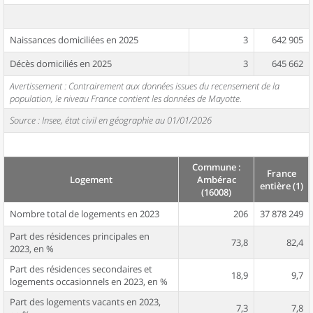
Naissances domiciliées en 2025
3
642 905
Décès domiciliés en 2025
3
645 662
Avertissement : Contrairement aux données issues du recensement de la
population, le niveau France contient les données de Mayotte.
Source : Insee, état civil en géographie au 01/01/2026
Commune :
France
Logement
Ambérac
entière (1)
(16008)
Nombre total de logements en 2023
206
37 878 249
Part des résidences principales en
73,8
82,4
2023, en %
Part des résidences secondaires et
18,9
9,7
logements occasionnels en 2023, en %
Part des logements vacants en 2023,
7,3
7,8