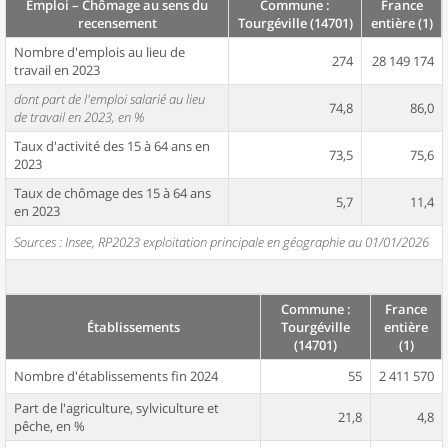
Emploi – Chômage au sens du
Commune :
France
recensement
Tourgéville (14701)
entière (1)
Nombre d'emplois au lieu de
274
28 149 174
travail en 2023
dont part de l'emploi salarié au lieu
74,8
86,0
de travail en 2023, en %
Taux d'activité des 15 à 64 ans en
73,5
75,6
2023
Taux de chômage des 15 à 64 ans
5,7
11,4
en 2023
Sources : Insee, RP2023 exploitation principale en géographie au 01/01/2026
Commune :
France
Établissements
Tourgéville
entière
(14701)
(1)
Nombre d'établissements fin 2024
55
2 411 570
Part de l'agriculture, sylviculture et
21,8
4,8
pêche, en %