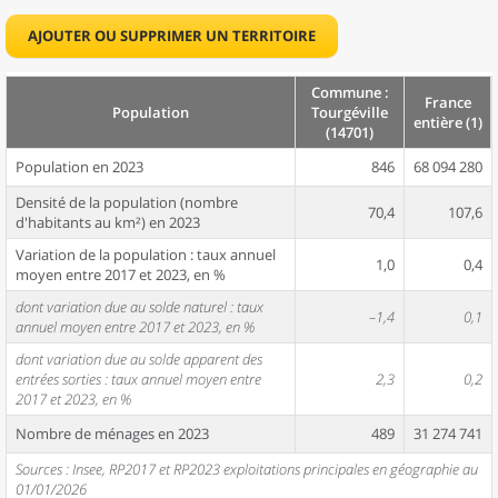
AJOUTER OU SUPPRIMER UN TERRITOIRE
Commune :
France
Population
Tourgéville
entière (1)
(14701)
Population en 2023
846
68 094 280
Densité de la population (nombre
70,4
107,6
d'habitants au km²) en 2023
Variation de la population : taux annuel
1,0
0,4
moyen entre 2017 et 2023, en %
dont variation due au solde naturel : taux
–1,4
0,1
annuel moyen entre 2017 et 2023, en %
dont variation due au solde apparent des
entrées sorties : taux annuel moyen entre
2,3
0,2
2017 et 2023, en %
Nombre de ménages en 2023
489
31 274 741
Sources : Insee, RP2017 et RP2023 exploitations principales en géographie au
01/01/2026