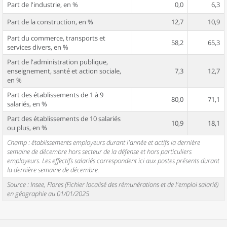
Part de l'industrie, en %
0,0
6,3
Part de la construction, en %
12,7
10,9
Part du commerce, transports et
58,2
65,3
services divers, en %
Part de l'administration publique,
enseignement, santé et action sociale,
7,3
12,7
en %
Part des établissements de 1 à 9
80,0
71,1
salariés, en %
Part des établissements de 10 salariés
10,9
18,1
ou plus, en %
Champ : établissements employeurs durant l'année et actifs la dernière
semaine de décembre hors secteur de la défense et hors particuliers
employeurs. Les effectifs salariés correspondent ici aux postes présents durant
la dernière semaine de décembre.
Source : Insee, Flores (Fichier localisé des rémunérations et de l'emploi salarié)
en géographie au 01/01/2025