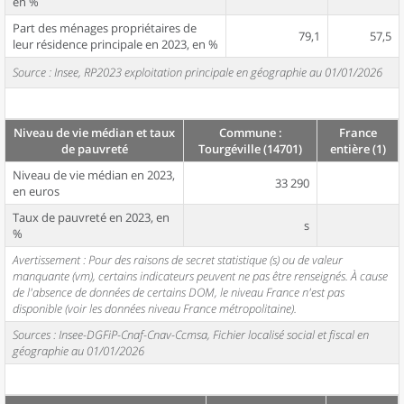
en %
Part des ménages propriétaires de
79,1
57,5
leur résidence principale en 2023, en %
Source : Insee, RP2023 exploitation principale en géographie au 01/01/2026
Niveau de vie médian et taux
Commune :
France
de pauvreté
Tourgéville (14701)
entière (1)
Niveau de vie médian en 2023,
33 290
en euros
Taux de pauvreté en 2023, en
s
%
Avertissement : Pour des raisons de secret statistique (s) ou de valeur
manquante (vm), certains indicateurs peuvent ne pas être renseignés. À cause
de l'absence de données de certains DOM, le niveau France n'est pas
disponible (voir les données niveau France métropolitaine).
Sources : Insee-DGFiP-Cnaf-Cnav-Ccmsa, Fichier localisé social et fiscal en
géographie au 01/01/2026