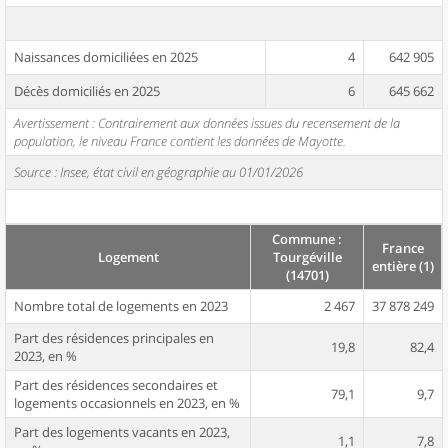
Naissances domiciliées en 2025
4
642 905
Décès domiciliés en 2025
6
645 662
Avertissement : Contrairement aux données issues du recensement de la
population, le niveau France contient les données de Mayotte.
Source : Insee, état civil en géographie au 01/01/2026
Commune :
France
Logement
Tourgéville
entière (1)
(14701)
Nombre total de logements en 2023
2 467
37 878 249
Part des résidences principales en
19,8
82,4
2023, en %
Part des résidences secondaires et
79,1
9,7
logements occasionnels en 2023, en %
Part des logements vacants en 2023,
1,1
7,8