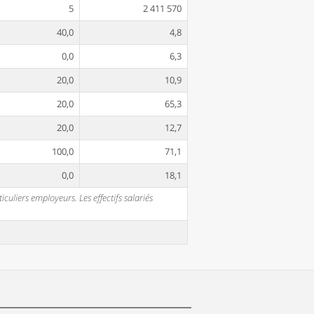
5
2 411 570
40,0
4,8
0,0
6,3
20,0
10,9
20,0
65,3
20,0
12,7
100,0
71,1
0,0
18,1
uliers employeurs. Les effectifs salariés