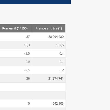
 Rumesnil (14550)
France entière (1)
87
68 094 280
16,3
107,6
–2,5
0,4
0,0
0,1
–2,5
0,2
36
31 274 741
0
642 905