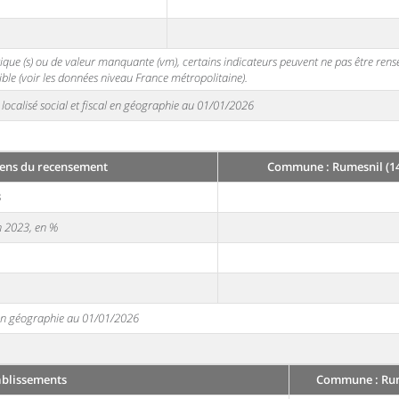
stique (s) ou de valeur manquante (vm), certains indicateurs peuvent ne pas être ren
ble (voir les données niveau France métropolitaine).
localisé social et fiscal en géographie au 01/01/2026
ens du recensement
Commune : Rumesnil (1
3
en 2023, en %
e en géographie au 01/01/2026
ablissements
Commune : Rum