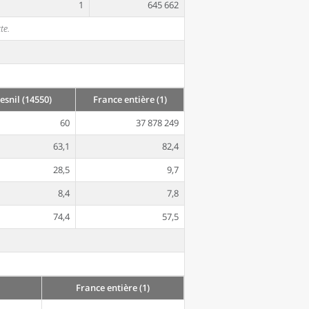
1
645 662
te.
snil (14550)
France entière (1)
60
37 878 249
63,1
82,4
28,5
9,7
8,4
7,8
74,4
57,5
France entière (1)