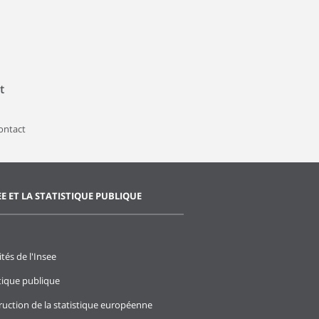
t
contact
EE ET LA STATISTIQUE PUBLIQUE
ités de l'Insee
stique publique
ruction de la statistique européenne