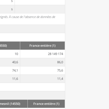
s
s
seignés. À cause de l'absence de données de
4550)
France entière (1)
10
28 149 174
40,6
86,0
74,1
75,6
11,6
11,4
esnil (14550)
France entière (1)