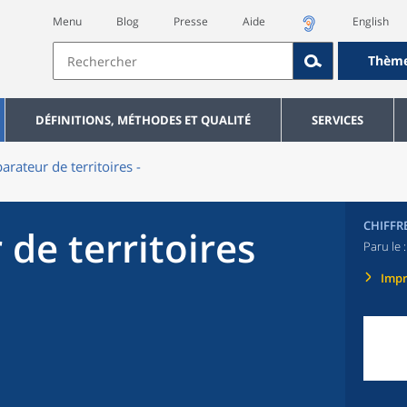
Menu
Blog
Presse
Aide
English
Thèm
DÉFINITIONS, MÉTHODES ET QUALITÉ
SERVICES
rateur de territoires -
CHIFFR
de territoires
Paru le 
Imp