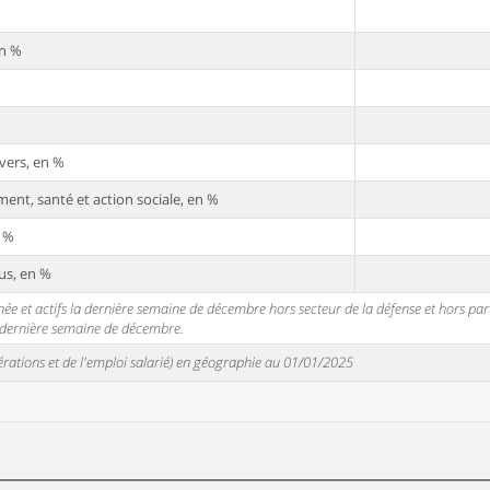
en %
vers, en %
ent, santé et action sociale, en %
n %
us, en %
 et actifs la dernière semaine de décembre hors secteur de la défense et hors partic
a dernière semaine de décembre.
unérations et de l'emploi salarié) en géographie au 01/01/2025