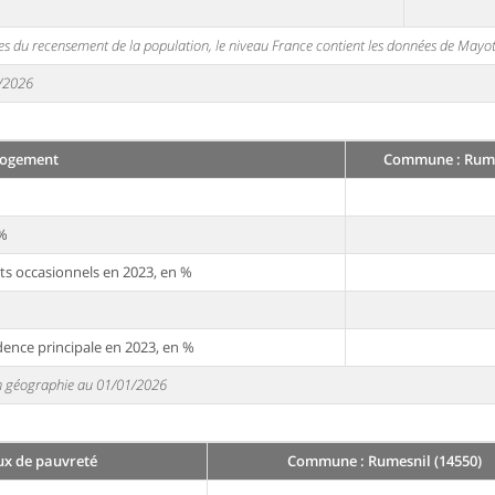
s du recensement de la population, le niveau France contient les données de Mayot
1/2026
ogement
Commune : Rume
 %
ts occasionnels en 2023, en %
dence principale en 2023, en %
 en géographie au 01/01/2026
ux de pauvreté
Commune : Rumesnil (14550)